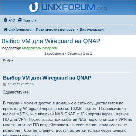
FAQ
Правила
unixforum.org
Практические вопросы
Виртуализация
Выбор VM для Wireguard на QNAP
Модератор:
Модераторы разделов
1 сообщение • Страница
1
из
1
Godjira
Выбор VM для Wireguard на QNAP
С
10.12.2025 22:03
о
о
Здравствуйте!
б
щ
е
В текущий момент доступ в домашнюю сеть осуществляется по
н
протоколу Wireguard через шлюз со 100Мб портом. Независимо от
и
е
шлюза в VPN был включен NAS QNAP с 1Гб портом через штатное
ПО для VPN. После известных событий NAS подключиться к VPN не
может, штатное ПО воздействовать на себя магии невидимости не
позволяет. Соответственно, доступ остаётся только через шлюз с
падением скорости.