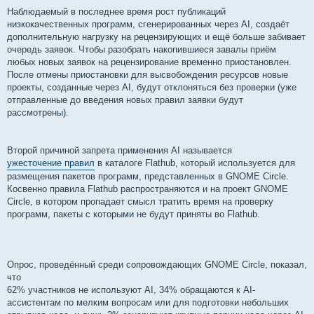
Наблюдаемый в последнее время рост публикаций
низкокачественных программ, сгенерированных через AI, создаёт
дополнительную нагрузку на рецензирующих и ещё больше забивает
очередь заявок. Чтобы разобрать накопившиеся завалы приём
любых новых заявок на рецензирование временно приостановлен.
После отмены приостановки для высвобождения ресурсов новые
проекты, созданные через AI, будут отклоняться без проверки (уже
отправленные до введения новых правил заявки будут
рассмотрены).
Второй причиной запрета применения AI называется
ужесточение правил
в каталоге Flathub, который используется для
размещения пакетов программ, представленных в GNOME Circle.
Косвенно правила Flathub распространяются и на проект GNOME
Circle, в котором пропадает смысл тратить время на проверку
программ, пакеты с которыми не будут приняты во Flathub.
Опрос, проведённый среди сопровождающих GNOME Circle, показал,
что
62% участников не используют AI, 34% обращаются к AI-
ассистентам по мелким вопросам или для подготовки небольших