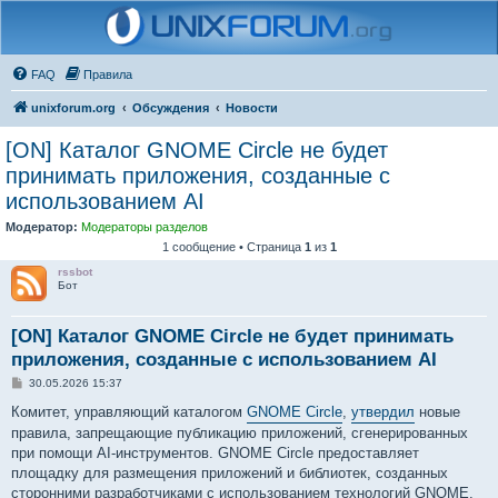
FAQ
Правила
unixforum.org
Обсуждения
Новости
[ON] Каталог GNOME Circle не будет
принимать приложения, созданные с
использованием AI
Модератор:
Модераторы разделов
1 сообщение • Страница
1
из
1
rssbot
Бот
[ON] Каталог GNOME Circle не будет принимать
приложения, созданные с использованием AI
С
30.05.2026 15:37
о
о
Комитет, управляющий каталогом
GNOME Circle
,
утвердил
новые
б
правила, запрещающие публикацию приложений, сгенерированных
щ
е
при помощи AI-инструментов. GNOME Circle предоставляет
н
площадку для размещения приложений и библиотек, созданных
и
е
сторонними разработчиками с использованием технологий GNOME,