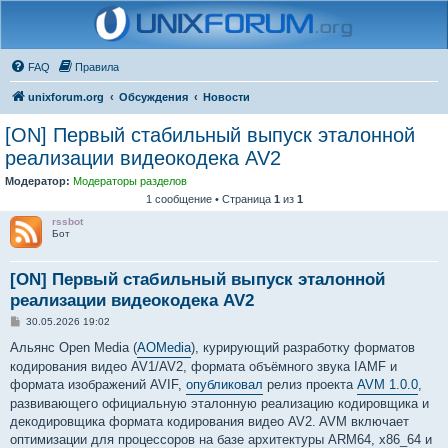
FAQ
Правила
unixforum.org
Обсуждения
Новости
[ON] Первый стабильный выпуск эталонной
реализации видеокодека AV2
Модератор:
Модераторы разделов
1 сообщение • Страница
1
из
1
rssbot
Бот
[ON] Первый стабильный выпуск эталонной
реализации видеокодека AV2
С
30.05.2026 19:02
о
о
Альянс Open Media (
AOMedia
), курирующий разработку форматов
б
кодирования видео AV1/AV2, формата объёмного звука IAMF и
щ
е
формата изображений AVIF,
опубликовал
релиз проекта
AVM 1.0.0
,
н
развивающего официальную эталонную реализацию кодировщика и
и
е
декодировщика формата кодирования видео AV2. AVM включает
оптимизации для процессоров на базе архитектуры ARM64, x86_64 и