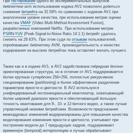
При
тестировании
одного из экспериментальных выпусков
библиотеки avm использование кодека AV2 позволило добиться
снижения
битрейта
на 32.59% по сравнению с кодеком AV1 при
аналогичном уровне качества, при использовании метрик оценки
качества
VMAF
(Video Multi-Method Assessment Fusion),
разработанных компанией Netflix. При использовании метрик
PSRN-YUV
(Peak-Signal-to-Noise Ratio 14:1:1) битрейт удалось
снизить на 28.63%. При этом судя по
отзывам
пользователей,
опробовавших библиотеку AVM, производительность и качество
кодирования на высоких битрейтах пока оставляет желать лучшего.
Также как и в кодеке AV1, в AV2 задействована гибридная блочно-
ориентированная структура, но в отличие от AV1 поддерживается
более крупные суперблоки 256×256, полностью рекурсивное
секционирование (partitioning) и более эффективное разделение
параметров яркости и цветности. В AV2 используеся
унифицированный экспоненциальный квантизатор, охватывающий
более широкий диапазон яркости и обеспечивающий большую
точность квантования для 8-, 10- и 12-битного видео, а также лучше
управляющий низкими битрейтами. Возможности предсказания
межкадровых изменений модернизированы для повышения качества
моделирования изменения яркости и цветности, учитывают при
построении модели до 7 предыдущих кадров, поддерживают
временну́ю (temporal) интерполяцию и лучше обрабатывают