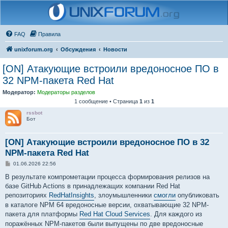
FAQ
Правила
unixforum.org
Обсуждения
Новости
[ON] Атакующие встроили вредоносное ПО в
32 NPM-пакета Red Hat
Модератор:
Модераторы разделов
1 сообщение • Страница
1
из
1
rssbot
Бот
[ON] Атакующие встроили вредоносное ПО в 32
NPM-пакета Red Hat
С
01.06.2026 22:56
о
о
В результате компрометации процесса формирования релизов на
б
базе GitHub Actions в принадлежащих компании Red Hat
щ
е
репозиториях
RedHatInsights
, злоумышленники
смогли
опубликовать
н
в каталоге NPM 64 вредоносные версии, охватывающие 32 NPM-
и
е
пакета для платформы
Red Hat Cloud Services
. Для каждого из
поражённых NPM-пакетов были выпущены по две вредоносные