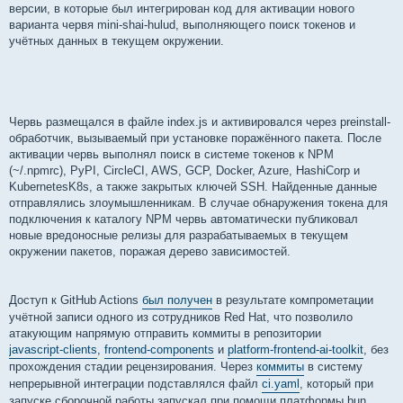
версии, в которые был интегрирован код для активации нового
варианта червя mini-shai-hulud, выполняющего поиск токенов и
учётных данных в текущем окружении.
Червь размещался в файле index.js и активировался через preinstall-
обработчик, вызываемый при установке поражённого пакета. После
активации червь выполнял поиск в системе токенов к NPM
(~/.npmrc), PyPI, CircleCI, AWS, GCP, Docker, Azure, HashiCorp и
KubernetesK8s, а также закрытых ключей SSH. Найденные данные
отправлялись злоумышленникам. В случае обнаружения токена для
подключения к каталогу NPM червь автоматически публиковал
новые вредоносные релизы для разрабатываемых в текущем
окружении пакетов, поражая дерево зависимостей.
Доступ к GitHub Actions
был получен
в результате компрометации
учётной записи одного из сотрудников Red Hat, что позволило
атакующим напрямую отправить коммиты в репозитории
javascript-clients
,
frontend-components
и
platform-frontend-ai-toolkit
, без
прохождения стадии рецензирования. Через
коммиты
в систему
непрерывной интеграции подставлялся файл
ci.yaml
, который при
запуске сборочной работы запускал при помощи платформы bun