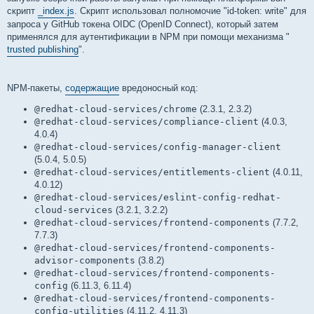
скрипт
_index.js
. Скрипт использовал полномочие "id-token: write" для
запроса у GitHub токена OIDC (OpenID Connect), который затем
применялся для аутентификации в NPM при помощи механизма "
trusted publishing
".
NPM-пакеты,
содержащие
вредоносный код:
@redhat-cloud-services/chrome
(2.3.1, 2.3.2)
@redhat-cloud-services/compliance-client
(4.0.3,
4.0.4)
@redhat-cloud-services/config-manager-client
(5.0.4, 5.0.5)
@redhat-cloud-services/entitlements-client
(4.0.11,
4.0.12)
@redhat-cloud-services/eslint-config-redhat-
cloud-services
(3.2.1, 3.2.2)
@redhat-cloud-services/frontend-components
(7.7.2,
7.7.3)
@redhat-cloud-services/frontend-components-
advisor-components
(3.8.2)
@redhat-cloud-services/frontend-components-
config
(6.11.3, 6.11.4)
@redhat-cloud-services/frontend-components-
config-utilities
(4.11.2, 4.11.3)