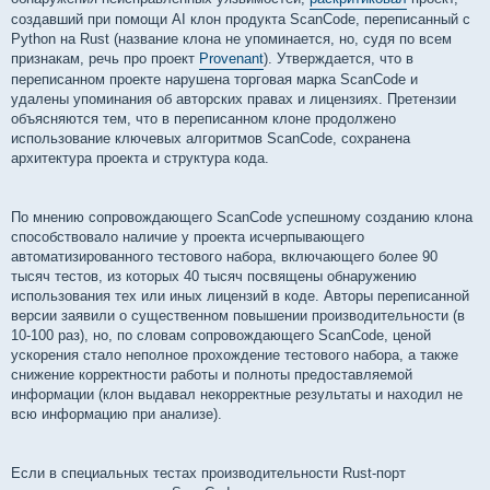
и
е
создавший при помощи AI клон продукта ScanCode, переписанный с
Python на Rust (название клона не упоминается, но, судя по всем
признакам, речь про проект
Provenant
). Утверждается, что в
переписанном проекте нарушена торговая марка ScanCode и
удалены упоминания об авторских правах и лицензиях. Претензии
объясняются тем, что в переписанном клоне продолжено
использование ключевых алгоритмов ScanCode, сохранена
архитектура проекта и структура кода.
По мнению сопровождающего ScanCode успешному созданию клона
способствовало наличие у проекта исчерпывающего
автоматизированного тестового набора, включающего более 90
тысяч тестов, из которых 40 тысяч посвящены обнаружению
использования тех или иных лицензий в коде. Авторы переписанной
версии заявили о существенном повышении производительности (в
10-100 раз), но, по словам сопровождающего ScanCode, ценой
ускорения стало неполное прохождение тестового набора, а также
снижение корректности работы и полноты предоставляемой
информации (клон выдавал некорректные результаты и находил не
всю информацию при анализе).
Если в специальных тестах производительности Rust-порт