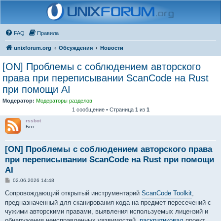
FAQ
Правила
unixforum.org
Обсуждения
Новости
[ON] Проблемы с соблюдением авторского
права при переписывании ScanCode на Rust
при помощи AI
Модератор:
Модераторы разделов
1 сообщение • Страница
1
из
1
rssbot
Бот
[ON] Проблемы с соблюдением авторского права
при переписывании ScanCode на Rust при помощи
AI
С
02.06.2026 14:48
о
о
Сопровождающий открытый инструментарий
ScanCode Toolkit
,
б
предназначенный для сканирования кода на предмет пересечений с
щ
е
чужими авторскими правами, выявления используемых лицензий и
н
обнаружения неисправленных уязвимостей,
раскритиковал
проект,