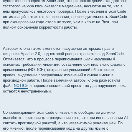
существенно опережал ScanCode, то при прохождении стандартного
тестового набора клон оказался медленнее, несмотря на то, что в
нём пропускались некоторые проверки. После внесения в ScanCode
оптимизаций, таких как кэширование, производительность ScanCode
при сканировании кода стала не хуже, чем в клоне на Rust, при
полном сохранении корректности работы.
Авторам клона также вменяется нарушение авторских прав и
лицензии Apache 2.0, под которой распространяется код ScanCode.
Отмечается, что в процессе переписывания были нарушены 4
основных требования лицензии: оставление оригинального файла с
примечанием (NOTICE), сохранение упоминаний об авторских
правах, выделение совершённых изменений и смена имени в
производной работе. После замечания авторы клона разместили
файл
NOTICE
и переименовали свой проект, но два нарушения пока
остаются неустранёнными.
Сопровождающий ScanCode считает, что сообщество должно
выработать критерии для разделения того, что при использовании AI
считать производной работой, а что независимой реализацией. По
его мнению, после переписывания кода на другом языке с