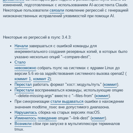
изменений, подготовленных с использованием AI-ассистента Claude.
Некоторые пользователи
связали
появление регрессий с генерацией
низкокачественных исправлений уязвимостей при помощи AI.
Некоторые из регрессий в rsync 3.4.3:
Начали
завершаться с ошибкой команды для
инкрементального создания резервных копий, в которых было
указано несколько опций "--compare-dest";
Стало
невозможно
собрать rsync на системах с ядрами Linux до
версии 5.6 из-за задействования системного вызова openat2 (
коммит 1
,
коммит 2
);
Перестал
работать формат "хост::модуль/путь" (
коммит
).
Перестали
восприниматься команды, использующие опцию
"--delete-missing-args" вместе с "--files-from" (
коммит
).
При синхронизации
стали выдаваться
ошибки о нахождении
значения modtime_nsec вне допустимого диапазона.
Нарушилась
сборка на старых версиях macOS.
Изменилось
поведение
опции "--link-dest" (
коммит
).
Возникли
сбои при запуске в мультиплексоре терминалов
tmux.