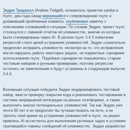
Эндрю Триджелл
(Andrew Tridgell), основатель проектов samba и
rsync, два года назад
вернувшийся
к сопровождению rsync и
добавивший проблемные коммиты,
опубликовал
заметку с
пояснением сложившейся ситуации. По словам Эндрю, проект rsync
столкнулся с лавиной отчётов об уязвимостях, многие из которых
были сгенерированы через AI. В релизе rsync 3.4.3 появление
регрессий стало ценой устранения уязвимостей. Эндрю сознательно
предпочёл исправить уязвимости, несмотря на то, что исправления
могли нарушить работу некоторых редких, но корректных сценариев
использования rsync. Подобные сценарии не покрывались старым
тестовым набором и ручными проверками, поэтому регрессии
остались не замеченными и будут устранены в следующим выпуске
3.4.4.
Возникшая ситуация побудила Эндрю модернизировать тестовый
набор, ввести проверку покрытия кода и реализовать тестирование в
системе непрерывной интеграции на разных платформах, а также
выполнить анализ потенциальных уязвимостей. Так как Эндрю уже
почти 60 лет и он предпочёл бы путешествовать на яхте, а не
тратить своё время на устранение уязвимостей в rsync, он решил
привлечь AI-ассистенты для выполнения рутинных задач в условиях
свалившейся лавины сообщений об уязвимостях. Эндрю разработал