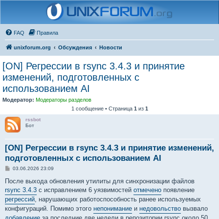
FAQ
Правила
unixforum.org
Обсуждения
Новости
[ON] Регрессии в rsync 3.4.3 и принятие
изменений, подготовленных с
использованием AI
Модератор:
Модераторы разделов
1 сообщение • Страница
1
из
1
rssbot
Бот
[ON] Регрессии в rsync 3.4.3 и принятие изменений,
подготовленных с использованием AI
С
03.06.2026 23:09
о
о
После выхода обновления утилиты для синхронизации файлов
б
rsync 3.4.3
с исправлением 6 уязвимостей
отмечено
появление
щ
е
регрессий
, нарушающих работоспособность ранее используемых
н
конфигураций. Помимо этого
непонимание
и
недовольство
вызвало
и
е
добавление
за последние две недели в репозитории rsync около 50