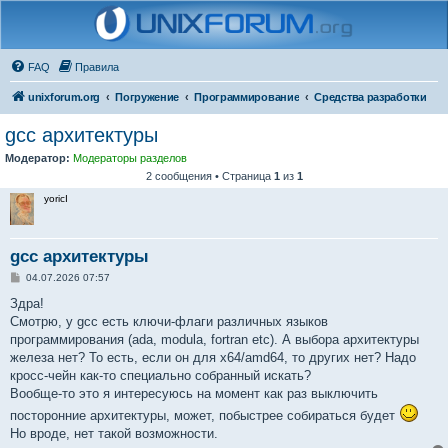
FAQ
Правила
unixforum.org
Погружение
Программирование
Средства разработки
gcc архитектуры
Модератор:
Модераторы разделов
2 сообщения • Страница
1
из
1
yoricI
gcc архитектуры
С
04.07.2026 07:57
о
о
Здра!
б
Смотрю, у gcc есть ключи-флаги различных языков
щ
е
программирования (ada, modula, fortran etc). А выбора архитектуры
н
железа нет? То есть, если он для x64/amd64, то других нет? Надо
и
е
кросс-чейн как-то специально собранный искать?
Вообще-то это я интересуюсь на момент как раз выключить
посторонние архитектуры, может, побыстрее собираться будет
Но вроде, нет такой возможности.