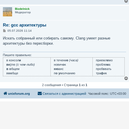
Bizdelnick
Модератор
Re: gcc архитектуры
С
05.07.2026 11:14
о
о
Искать собранный или собирать самому. Clang умеет разные
б
архитектуры без пересборки.
щ
е
н
и
Пишите правильно:
е
в консол
и
в течени
е
(часа)
приемл
е
мо
вк
у́пе
(с чем-либо)
нович
о
к
пробле
м
а
в о
бщем
ню
анс
проб
о
вать
в
оо
бще
п
о у
молчанию
тра
ф
ик
2 сообщения • Страница
1
из
1
unixforum.org
Связаться с администрацией
Часовой пояс:
UTC+03:00