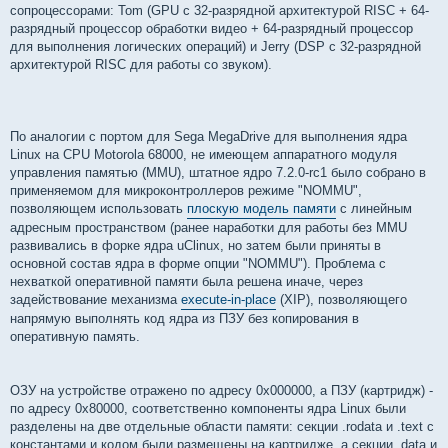
сопроцессорами: Tom (GPU c 32-разрядной архитектурой RISC + 64-
разрядный процессор обработки видео + 64-разрядный процессор
для выполнения логических операций) и Jerry (DSP с 32-разрядной
архитектурой RISC для работы со звуком).
По аналогии с портом для Sega MegaDrive для выполнения ядра
Linux на CPU Motorola 68000, не имеющем аппаратного модуля
управления памятью (MMU), штатное ядро 7.2.0-rc1 было собрано в
применяемом для микроконтроллеров режиме "NOMMU",
позволяющем использовать
плоскую модель памяти
с линейным
адресным пространством (ранее наработки для работы без MMU
развивались в форке ядра uClinux, но затем были приняты в
основной состав ядра в форме опции "NOMMU"). Проблема с
нехваткой оперативной памяти была решена иначе, через
задействование механизма
execute-in-place
(XIP), позволяющего
напрямую выполнять код ядра из ПЗУ без копирования в
оперативную память.
ОЗУ на устройстве отражено по адресу 0x000000, а ПЗУ (картридж) -
по адресу 0x80000, соответственно компоненты ядра Linux были
разделены на две отдельные области памяти: секции .rodata и .text с
константами и кодом были размещены на картридже, а секции .data и