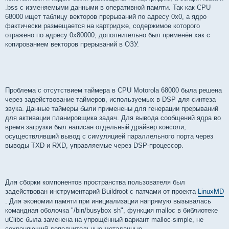
.bss с изменяемыми данными в оперативной памяти. Так как CPU
68000 ищет таблицу векторов прерываний по адресу 0x0, а ядро
фактически размещается на картридже, содержимое которого
отражено по адресу 0x80000, дополнительно был применён хак с
копированием векторов прерываний в ОЗУ.
Проблема с отсутствием таймера в CPU Motorola 68000 была решена
через задействование таймеров, используемых в DSP для синтеза
звука. Данные таймеры были применены для генерации прерываний
для активации планировщика задач. Для вывода сообщений ядра во
время загрузки был написан отдельный драйвер консоли,
осуществлявший вывод с симуляцией параллельного порта через
выводы TXD и RXD, управляемые через DSP-процессор.
Для сборки компонентов пространства пользователя был
задействован инструментарий Buildroot с патчами от проекта
LinuxMD
. Для экономии памяти при инициализации напрямую вызывалась
командная оболочка "/bin/busybox sh", функция malloc в библиотеке
uClibc была заменена на упрощённый вариант malloc-simple, не
сохраняющий дополнительные метаданные,