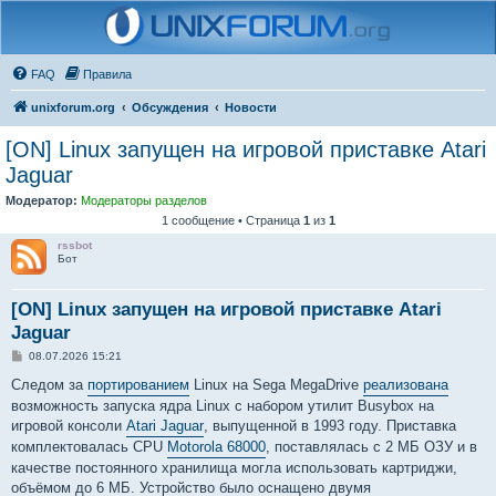
FAQ
Правила
unixforum.org
Обсуждения
Новости
[ON] Linux запущен на игровой приставке Atari
Jaguar
Модератор:
Модераторы разделов
1 сообщение • Страница
1
из
1
rssbot
Бот
[ON] Linux запущен на игровой приставке Atari
Jaguar
С
08.07.2026 15:21
о
о
Следом за
портированием
Linux на Sega MegaDrive
реализована
б
возможность запуска ядра Linux с набором утилит Busybox на
щ
е
игровой консоли
Atari Jaguar
, выпущенной в 1993 году. Приставка
н
комплектовалась CPU
Motorola 68000
, поставлялась с 2 МБ ОЗУ и в
и
е
качестве постоянного хранилища могла использовать картриджи,
объёмом до 6 МБ. Устройство было оснащено двумя