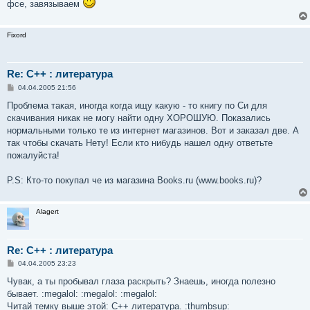
фсе, завязываем
Fixord
Re: С++ : литература
С
04.04.2005 21:56
о
о
Проблема такая, иногда когда ищу какую - то книгу по Си для
б
скачивания никак не могу найти одну ХОРОШУЮ. Показались
щ
е
нормальными только те из интернет магазинов. Вот и заказал две. А
н
так чтобы скачать Нету! Если кто нибудь нашел одну ответьте
и
е
пожалуйста!
P.S: Кто-то покупал че из магазина Books.ru (www.books.ru)?
Alagert
Re: С++ : литература
С
04.04.2005 23:23
о
о
Чувак, а ты пробывал глаза раскрыть? Знаешь, иногда полезно
б
бывает. :megalol: :megalol: :megalol:
щ
е
Читай темку выше этой: С++ литература. :thumbsup: