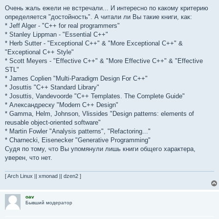
Очень жаль ежели не встречали... И интересно по какому критерию
определяется "достойность". А читали ли Вы такие книги, как:
* Jeff Alger - "C++ for real programmers"
* Stanley Lippman - "Essential C++"
* Herb Sutter - "Exceptional C++" & "More Exceptional C++" &
"Exceptional C++ Style"
* Scott Meyers - "Effective C++" & "More Effective C++" & "Effective
STL"
* James Coplien "Multi-Paradigm Design For C++"
* Josuttis "C++ Standard Library"
* Josuttis, Vandevoorde "C++ Templates. The Complete Guide"
* Александреску "Modern C++ Design"
* Gamma, Helm, Johnson, Vlissides "Design patterns: elements of
reusable object-oriented software"
* Martin Fowler "Analysis patterns", "Refactoring..."
* Charnecki, Eisenecker "Generative Programming"
Судя по тому, что Вы упомянули лишь книги общего характера,
уверен, что нет.
[ Arch Linux || xmonad || dzen2 ]
oav
Бывший модератор