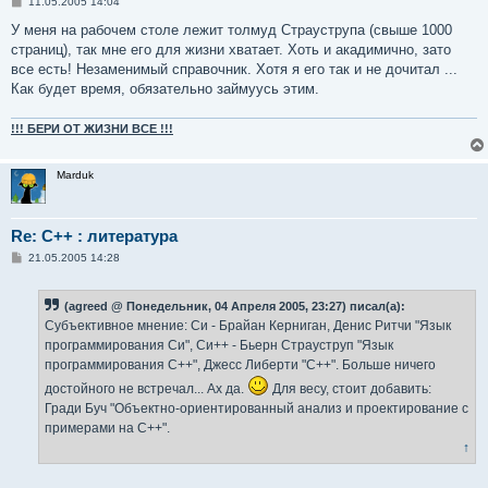
С
11.05.2005 14:04
о
о
У меня на рабочем столе лежит толмуд Страуструпа (свыше 1000
б
страниц), так мне его для жизни хватает. Хоть и акадимично, зато
щ
е
все есть! Незаменимый справочник. Хотя я его так и не дочитал ...
н
Как будет время, обязательно займуусь этим.
и
е
!!! БЕРИ ОТ ЖИЗНИ ВСЕ !!!
Marduk
Re: С++ : литература
С
21.05.2005 14:28
о
о
б
(agreed @ Понедельник, 04 Апреля 2005, 23:27) писал(а):
щ
е
Субъективное мнение: Си - Брайан Керниган, Денис Ритчи "Язык
н
программирования Си", Си++ - Бьерн Страуструп "Язык
и
е
программирования С++", Джесс Либерти "С++". Больше ничего
достойного не встречал... Ах да.
Для весу, стоит добавить:
Гради Буч "Объектно-ориентированный анализ и проектирование с
примерами на C++".
↑