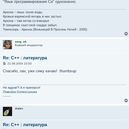
"Язык программирования Си" однозначно.
и
е
Аркона – лишь тихие воды,
Кровью варяжской янтарь в них застыл.
Аркона – там ветер со взморья
В трещинах скал своё сердце забыл.
Темнозорь - Аркона (Вольницей В Просинь Ночей - 2005)
serg_sk
Бывший модератор
Re: С++ : литература
С
21.08.2004 10:53
о
о
Спасибо, oav, уже сижу качаю! :thumbsup:
б
щ
е
н
и
Не ждали?! А я приперся!
е
Помойка Gentoo'шника
-------
dralex
Re: С++ : литература