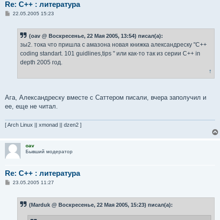
Re: С++ : литература
С
22.05.2005 15:23
о
о
б
(oav @ Воскресенье, 22 Мая 2005, 13:54) писал(а):
щ
е
зы2. тока что пришла с амазона новая книжка александреску "C++
н
coding standart. 101 guidlines,tips " или как-то так из серии C++ in
и
е
depth 2005 год.
↑
Ага, Александреску вместе с Саттером писали, вчера заполучил и
ее, еще не читал.
[ Arch Linux || xmonad || dzen2 ]
oav
Бывший модератор
Re: С++ : литература
С
23.05.2005 11:27
о
о
б
(Marduk @ Воскресенье, 22 Мая 2005, 15:23) писал(а):
щ
е
н