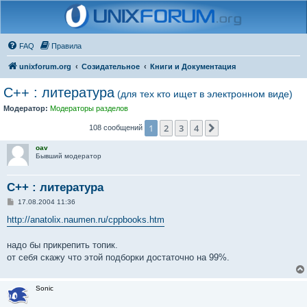
FAQ
Правила
unixforum.org
Созидательное
Книги и Документация
С++ : литература
(для тех кто ищет в электронном виде)
Модератор:
Модераторы разделов
1
2
3
4
След.
108 сообщений
oav
Бывший модератор
С++ : литература
С
17.08.2004 11:36
о
о
http://anatolix.naumen.ru/cppbooks.htm
б
щ
е
надо бы прикрепить топик.
н
от себя скажу что этой подборки достаточно на 99%.
и
е
Sonic