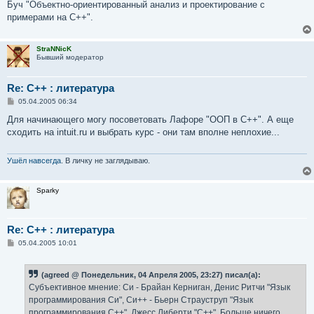
Буч "Объектно-ориентированный анализ и проектирование с
примерами на C++".
StraNNicK
Бывший модератор
Re: С++ : литература
С
05.04.2005 06:34
о
о
Для начинающего могу посоветовать Лафоре "ООП в С++". А еще
б
сходить на intuit.ru и выбрать курс - они там вполне неплохие...
щ
е
н
и
Ушёл навсегда
. В личку не заглядываю.
е
Sparky
Re: С++ : литература
С
05.04.2005 10:01
о
о
б
(agreed @ Понедельник, 04 Апреля 2005, 23:27) писал(а):
щ
е
Субъективное мнение: Си - Брайан Керниган, Денис Ритчи "Язык
н
программирования Си", Си++ - Бьерн Страуструп "Язык
и
е
программирования С++", Джесс Либерти "С++". Больше ничего