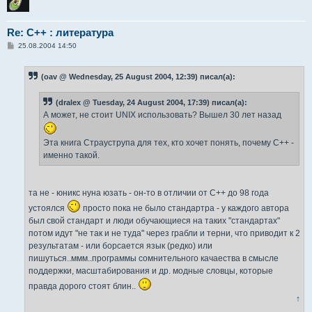
Re: С++ : литература
С
25.08.2004 14:50
о
о
б
(oav @ Wednesday, 25 August 2004, 12:39) писал(а):
щ
е
н
(dralex @ Tuesday, 24 August 2004, 17:39) писал(а):
и
е
А может, не стоит UNIX использовать? Вышел 30 лет назад
Эта книга Страуструпа для тех, кто хочет понять, почему С++ -
именно такой.
та не - юникс нуна юзать - он-то в отличии от С++ до 98 года
устоялся
просто пока не было стандартра - у каждого автора
был свой стандарт и люди обучающиеся на таких "стандартах"
потом идут "не так и не туда" через грабли и терни, что приводит к 2
результатам - или борсается язык (редко) или
пишуться..ммм..программы сомнительного качаества в смысле
поддержки, масштабирования и др. модные словцы, которые
правда дорого стоят блин..
↑