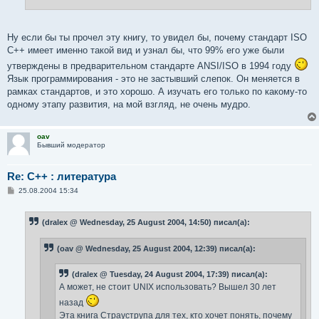
Ну если бы ты прочел эту книгу, то увидел бы, почему стандарт ISO
C++ имеет именно такой вид и узнал бы, что 99% его уже были
утверждены в предварительном стандарте ANSI/ISO в 1994 году
Язык программирования - это не застывший слепок. Он меняется в
рамках стандартов, и это хорошо. А изучать его только по какому-то
одному этапу развития, на мой взгляд, не очень мудро.
oav
Бывший модератор
Re: С++ : литература
С
25.08.2004 15:34
о
о
б
(dralex @ Wednesday, 25 August 2004, 14:50) писал(а):
щ
е
н
(oav @ Wednesday, 25 August 2004, 12:39) писал(а):
и
е
(dralex @ Tuesday, 24 August 2004, 17:39) писал(а):
А может, не стоит UNIX использовать? Вышел 30 лет
назад
Эта книга Страуструпа для тех, кто хочет понять, почему