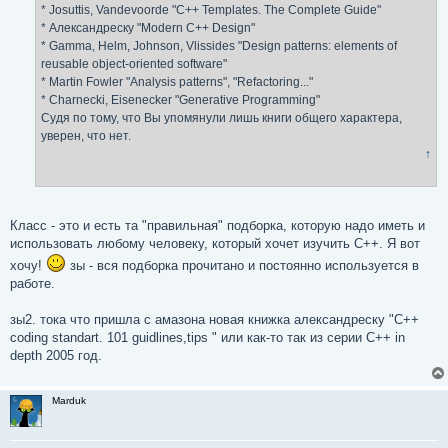
* Josuttis, Vandevoorde "C++ Templates. The Complete Guide"
* Александреску "Modern C++ Design"
* Gamma, Helm, Johnson, Vlissides "Design patterns: elements of
reusable object-oriented software"
* Martin Fowler "Analysis patterns", "Refactoring..."
* Charnecki, Eisenecker "Generative Programming"
Судя по тому, что Вы упомянули лишь книги общего характера,
уверен, что нет.
↑
Класс - это и есть та "правильная" подборка, которую надо иметь и
использовать любому человеку, который хочет изучить С++. Я вот
хочу!
зы - вся подборка прочитано и постоянно используется в
работе.
зы2. тока что пришла с амазона новая книжка александреску "C++
coding standart. 101 guidlines,tips " или как-то так из серии C++ in
depth 2005 год.
Marduk