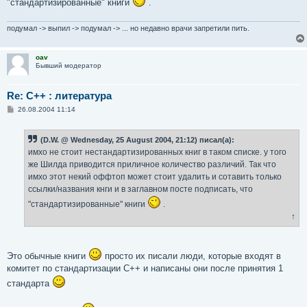
"стандартизированные" книги
.
подумал -> выпил -> подумал -> ... но недавно врачи запретили пить.
oav
Бывший модератор
Re: С++ : литература
С
26.08.2004 11:14
о
о
б
(D.W. @ Wednesday, 25 August 2004, 21:12) писал(а):
щ
е
имхо не стоит нестандартизированных книг в таком списке. у того
н
же Шилда приводится приличное количество различий. Так что
и
е
имхо этот некий оффтоп может стоит удалить и сотавить только
ссылки/названия кнги и в заглавном посте подписать, что
"стандартизированные" книги
.
↑
Это обычные книги
просто их писали люди, которые входят в
комитет по стандартизации С++ и написаны они после принятия 1
стандарта