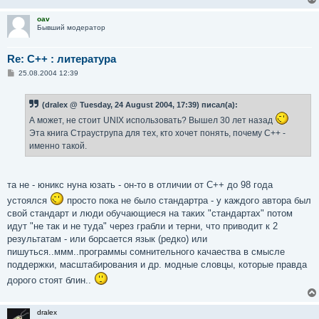
oav
Бывший модератор
Re: С++ : литература
С
25.08.2004 12:39
о
о
б
(dralex @ Tuesday, 24 August 2004, 17:39) писал(а):
щ
е
А может, не стоит UNIX использовать? Вышел 30 лет назад
н
и
Эта книга Страуструпа для тех, кто хочет понять, почему С++ -
е
именно такой.
та не - юникс нуна юзать - он-то в отличии от С++ до 98 года
устоялся
просто пока не было стандартра - у каждого автора был
свой стандарт и люди обучающиеся на таких "стандартах" потом
идут "не так и не туда" через грабли и терни, что приводит к 2
результатам - или борсается язык (редко) или
пишуться..ммм..программы сомнительного качаества в смысле
поддержки, масштабирования и др. модные словцы, которые правда
дорого стоят блин..
dralex