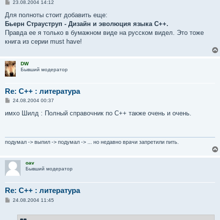
С
23.08.2004 14:12
о
о
Для полноты стоит добавить еще:
б
Бьерн Страуструп - Дизайн и эволюция языка С++.
щ
е
Правда ее я только в бумажном виде на русском видел. Это тоже
н
книга из серии must have!
и
е
DW
Бывший модератор
Re: С++ : литература
С
24.08.2004 00:37
о
о
имхо Шилд : Полный справочник по C++ также очень и очень.
б
щ
е
н
и
подумал -> выпил -> подумал -> ... но недавно врачи запретили пить.
е
oav
Бывший модератор
Re: С++ : литература
С
24.08.2004 11:45
о
о
б