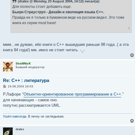
(dralex @ Monday, 23 August 2004, 14:12) писал(а):
щ
е
Для полноты стоит добавить еще:
н
Бьерн Страуструп - Дизайн и эволюция языка С++.
и
е
Правда ее я только в бумажном виде на русском видел. Это тоже
книга из серии must have!
↑
ммм...не думаю, ибо книги о С++ вышедшие раньше 98 года..( а эта
книга 94 года!) мм..имхо не стоит читать. -_-
StraNNicK
Бывший модератор
Re: С++ : литература
С
24.08.2004 16:03
о
о
Р.Лафоре "
Объектно-ориентированное программирование в С++
."
б
для начинающих - самое оно.
щ
е
попутно рассматривается UML.
н
и
е
Ушёл навсегда
. В личку не заглядываю.
dralex