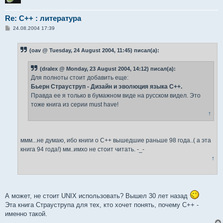
Re: С++ : литература
С
24.08.2004 17:39
о
о
б
(oav @ Tuesday, 24 August 2004, 11:45) писал(а):
щ
е
н
(dralex @ Monday, 23 August 2004, 14:12) писал(а):
и
е
Для полноты стоит добавить еще:
Бьерн Страуструп - Дизайн и эволюция языка С++.
Правда ее я только в бумажном виде на русском видел. Это
тоже книга из серии must have!
↑
ммм...не думаю, ибо книги о С++ вышедшие раньше 98 года..( а эта
книга 94 года!) мм..имхо не стоит читать. -_-
↑
А может, не стоит UNIX использовать? Вышел 30 лет назад
Эта книга Страуструпа для тех, кто хочет понять, почему С++ -
именно такой.