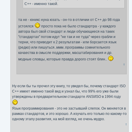
С++ - именно такой.
та не - юникс нуна юзать - он-то в отличии от С++ до 98 года
устоялся
просто пока не было стандартра - у каждого
автора был свой стандарт и люди обучающиеся на таких
"стандартах" потом идут "не так и не туда" через грабли и
терни, что приводит к 2 результатам - или борсается язык
(редко) или пишуться..ммм..программы сомнительного
качаества в смысле поддержки, масштабирования и др.
модные словцы, которые правда дорого стоят блин..
↑
Ну если бы ты прочел эту книгу, то увидел бы, почему стандарт ISO
C++ имеет именно такой вид и узнал бы, что 99% его уже были
утверждены в предварительном стандарте ANSI/ISO в 1994 году
Язык программирования - это не застывший слепок. Он меняется в
рамках стандартов, и это хорошо. А изучать его только по какому-то
одному этапу развития, на мой взгляд, не очень мудро.
↑