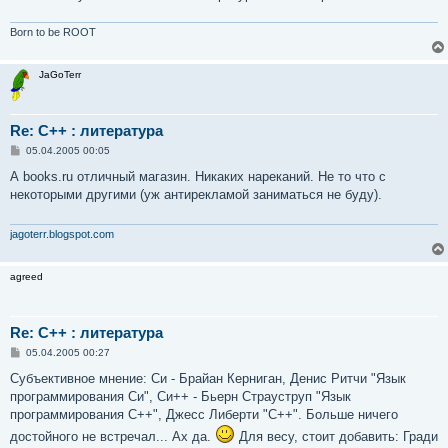
н
и
е
Born to be ROOT
JaGoTerr
Re: С++ : литература
С
05.04.2005 00:05
о
о
А books.ru отличный магазин. Никаких нареканий. Не то что с
б
некоторыми другими (уж антирекламой заниматься не буду).
щ
е
н
и
jagoterr.blogspot.com
е
agreed
Re: С++ : литература
С
05.04.2005 00:27
о
о
Субъективное мнение: Си - Брайан Керниган, Денис Ритчи "Язык
б
программирования Си", Си++ - Бьерн Страуструп "Язык
щ
е
программирования С++", Джесс Либерти "С++". Больше ничего
н
достойного не встречал... Ах да.
Для весу, стоит добавить: Гради
и
е