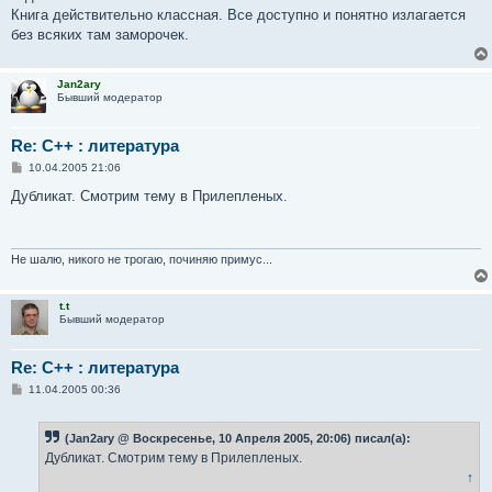
е
Книга действительно классная. Все доступно и понятно излагается
без всяких там заморочек.
Jan2ary
Бывший модератор
Re: С++ : литература
С
10.04.2005 21:06
о
о
Дубликат. Смотрим тему в Прилепленых.
б
щ
е
н
и
Не шалю, никого не трогаю, починяю примус...
е
t.t
Бывший модератор
Re: С++ : литература
С
11.04.2005 00:36
о
о
б
(Jan2ary @ Воскресенье, 10 Апреля 2005, 20:06) писал(а):
щ
е
Дубликат. Смотрим тему в Прилепленых.
н
↑
и