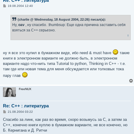
Re: С++ : литература
С
19.08.2004 12:40
о
о
б
(charlie @ Wednesday, 18 August 2004, 22:26) писал(а):
щ
е
Ну,
oav
, ну спасибо. :thumbsup: Еще одна причина заставить себя
н
взяться за C++ серьезно.
и
е
↑
ну я все это купил в бумажном виде, ибо need & must have
такие
книги в электронном варианте не должно быть, в электронном
варианте надо что-нить типа Tutorial to python, Thinking in C++ - т.е.
там где или новая тема для меня обсуждается или толковых тока
пару глав
FreeNUX
Re: С++ : литература
С
21.08.2004 03:22
о
о
Спасибо за линк, как раз во время, скоро возьмусь за С, а затем за
б
С++, конечно книги куплю в бумажном варианте, не все конечно, но
щ
е
Б. Кернигана и Д. Ритчи
н