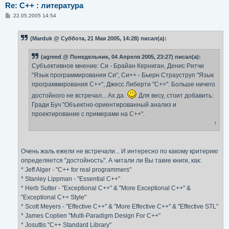
Re: С++ : литература
С
22.05.2005 14:54
о
о
б
(Marduk @ Суббота, 21 Мая 2005, 14:28) писал(а):
щ
е
н
(agreed @ Понедельник, 04 Апреля 2005, 23:27) писал(а):
и
е
Субъективное мнение: Си - Брайан Керниган, Денис Ритчи
"Язык программирования Си", Си++ - Бьерн Страуструп "Язык
программирования С++", Джесс Либерти "С++". Больше ничего
достойного не встречал... Ах да.
Для весу, стоит добавить:
Гради Буч "Объектно-ориентированный анализ и
проектирование с примерами на C++".
↑
Очень жаль ежели не встречали... И интересно по какому критерию
определяется "достойность". А читали ли Вы такие книги, как:
* Jeff Alger - "C++ for real programmers"
* Stanley Lippman - "Essential C++"
* Herb Sutter - "Exceptional C++" & "More Exceptional C++" &
"Exceptional C++ Style"
* Scott Meyers - "Effective C++" & "More Effective C++" & "Effective STL"
* James Coplien "Multi-Paradigm Design For C++"
* Josuttis "C++ Standard Library"