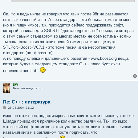
Ок. Но я ведь нигде не говорил что язык после 98г не развивается,
есть законченный и т.п. А про стандарт - это больная тема для меня
(но я и пишу имхо) , т.к. приходится сейчас поддерживать софт,
который написан для SGI STL "достанодротового" периода и которая
с этим самым стандартом во многих местах не совместима - еслиб
ты знал сколько из-за таких вещей гиммороя..или еще хуже
STLPort+Boost+VC7.1 - это тоже песня из-за несоотвествия
стандартов (вот фраза-то).
А по поводу слепка и дальнейшего развития - www.boost.org вещи,
которые будут в следующем стандрате С++ - плюс буст очен
полезен и вне std::
DW
Бывший модератор
Re: С++ : литература
С
25.08.2004 21:12
о
о
имхо не стоит нестандартизированных книг в таком списке. у того же
б
Шилда приводится приличное количество различий. Так что имхо
щ
е
этот некий оффтоп может стоит удалить и сотавить только ссылки/
н
названия кнги и в заглавном посте подписать, что
и
е