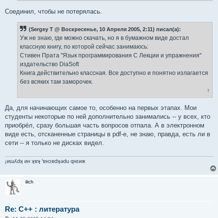
е
Соединил, чтобы не потерялась.
(Sergey T @ Воскресенье, 10 Апреля 2005, 2:11) писал(а):
Уж не знаю, где можно скачать, но я в бумажном виде достал
классную книгу, по которой сейчас занимаюсь:
Стивен Прата "Язык программирования C Лекции и упражнения"
издательство DiaSoft
Книга действительно классная. Все доступно и понятно излагается
без всяких там заморочек.
↑
Да, для начинающих самое то, особенно на первых этапах. Мои
студенты некоторые по ней дополнительно занимались -- у всех, кто
приобрёл, сразу большая часть вопросов отпала. А в электронном
виде есть, отсканенные страницы в pdf-е, не знаю, правда, есть ли в
сети -- я только не дисках видел.
¡иɯʎdʞ ин ʞɐʞ 'ɐнɔɐdʞǝdu qнεиж
ilich
Re: С++ : литература