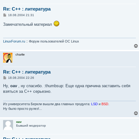
Re: С++ : литература
С
18.08.2004 21:31
о
о
Замечательный материал
б
щ
е
н
и
LinuxForum.ru
:: Форум пользователей ОС Linux
е
charlie
Re: С++ : литература
С
18.08.2004 22:26
о
о
Ну,
oav
, ну спасибо. :thumbsup: Еще одна причина заставить себя
б
взяться за C++ серьезно.
щ
е
н
и
Из университета Беркли вышли два главных продукта:
LSD
и
BSD
.
е
Ну было просто рулез!...
oav
Бывший модератор