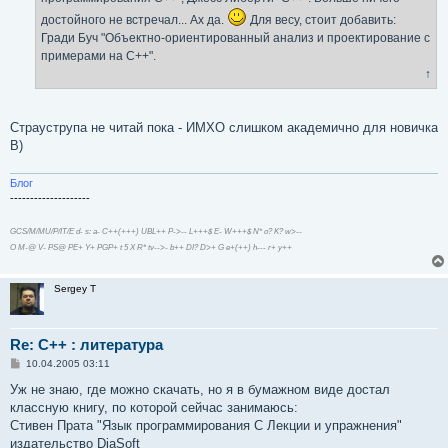
достойного не встречал... Ах да.
Для весу, стоит добавить:
Гради Буч "Объектно-ориентированный анализ и проектирование с
примерами на C++".
↑
Страуструпа не читай пока - ИМХО слишком академично для новичка
B)
Блог
--------------------
GCS/M/MU/P/IT/E d- s: a- C++(+++) UBL++ P->-- L+++$ E- W+++$ N* o? K? w>--
O M-@ V- PS@ PE+ Y+ PGP+ t 5 X R* tv-->- b++ DI? D>+ G e+(++) h--- r+ y++
Sergey T
Re: С++ : литература
С
10.04.2005 03:11
о
о
Уж не знаю, где можно скачать, но я в бумажном виде достал
б
классную книгу, по которой сейчас занимаюсь:
щ
е
Стивен Прата "Язык программирования C Лекции и упражнения"
н
издательство DiaSoft
и