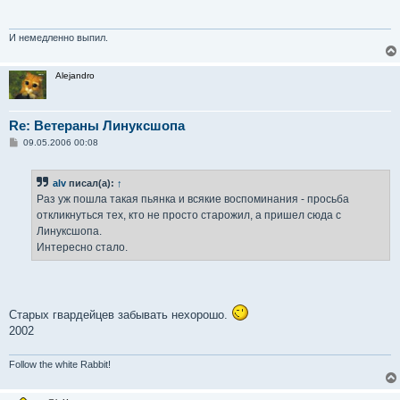
щ
е
н
и
И немедленно выпил.
е
Alejandro
Re: Ветераны Линуксшопа
С
09.05.2006 00:08
о
о
б
alv
писал(а):
↑
щ
е
Раз уж пошла такая пьянка и всякие воспоминания - просьба
н
откликнуться тех, кто не просто старожил, а пришел сюда с
и
е
Линуксшопа.
Интересно стало.
Старых гвардейцев забывать нехорошо.
2002
Follow the white Rabbit!