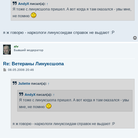
б
AndyX
писал(а):
↑
щ
е
Я тоже с линуксшопа пришел. А вот когда я там оказался - увы мне,
н
и
не помню
е
я ж говорю - наркологи линуксоидам справок не выдают :P
alv
Бывший модератор
Re: Ветераны Линуксшопа
С
08.05.2006 20:46
о
о
б
Juliette
писал(а):
↑
щ
е
н
AndyX
писал(а):
↑
и
е
Я тоже с линуксшопа пришел. А вот когда я там оказался - увы
мне, не помню
я ж говорю - наркологи линуксоидам справок не выдают :P