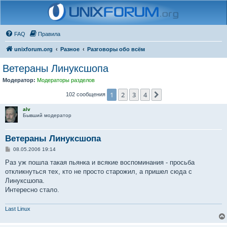
FAQ
Правила
unixforum.org
Разное
Разговоры обо всём
Ветераны Линуксшопа
Модератор:
Модераторы разделов
1
2
3
4
След.
102 сообщения
alv
Бывший модератор
Ветераны Линуксшопа
С
08.05.2006 19:14
о
о
Раз уж пошла такая пьянка и всякие воспоминания - просьба
б
откликнуться тех, кто не просто старожил, а пришел сюда с
щ
е
Линуксшопа.
н
Интересно стало.
и
е
Last Linux