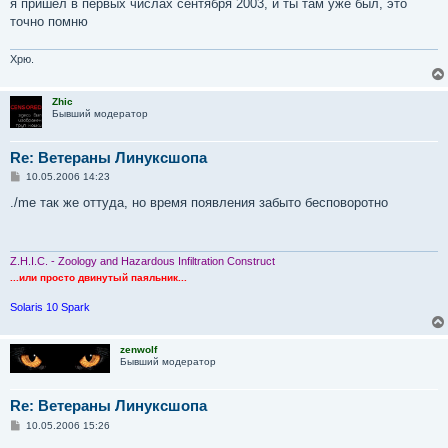
я пришел в первых числах сентября 2003, и ты там уже был, это
точно помню
Хрю.
Zhic
Бывший модератор
Re: Ветераны Линуксшопа
С
10.05.2006 14:23
о
о
./me так же оттуда, но время появления забыто бесповоротно
б
щ
е
н
и
Z.H.I.C. - Zoology and Hazardous Infiltration Construct
е
...или просто двинутый паяльник...
Solaris 10 Spark
zenwolf
Бывший модератор
Re: Ветераны Линуксшопа
С
10.05.2006 15:26
о