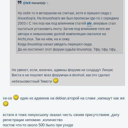
@leX
писал(а):
↑
и
е
Ну себя то я ветераном не считаю, хотя и пришел сюда с
linuxshop'а. На linuxshop'е же был прописан где-то с середину
2003 г. С тех пор как под влиянием статей
alv
, впервые стал
пытаться установить генту. Затем под влиянием того-же
автора и невыносимо долгой компиляции скатился на
ArchLinux. Так на нём, на и сижу.
Когда linuxshop начал увядать перешел сюда.
Да не постигнет этот форум судьба linuxshop. Тфу, тфу, тфу...
Не увянет, если, конечно, админы форума не создадут Линукс
Виста и не пошлют всех форумчан в dev/null, как это сделал
небезызвестный Тимоти
хе-хе
один из админов на debian,второй на слаке ,напишут как же
кстати я тоже линуксшопу оказал честь своим присутствием ,дату
регистрации непомню ,количество
постов что-то около 500 было при уходе