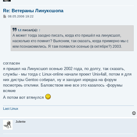
Re: Ветераны Линуксшопа
С
08.05.2006 19:22
о
о
б
t.t
писал(а):
↑
щ
е
А может тогда заодно писать, когда кто пришёл на линуксшоп,
н
насколько кто помнит? Выясним, так сказать, когда примерно мы с
и
е
кем познакомились. Я там появился осенью (в октябре?) 2003.
согласен
я пришел на Линуксшоп осенью 2002 года, по долгу, так сказать,
службы - мы тогда с Linux-online начали проект Unix4all, потом я для
них дистры Gentoo собирал, ну и заходил изредка на форум
посмотреь отклики. Баловством мне все это казалось -форумы
всякие
А потом вот втянулся
Last Linux
Juliette