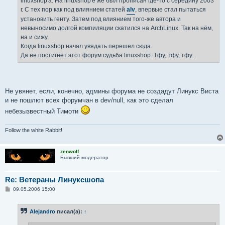
linuxshop'а. На linuxshop'е же был прописан где-то с середину 2003
и
е
г. С тех пор как под влиянием статей
alv
, впервые стал пытаться
установить генту. Затем под влиянием того-же автора и
невыносимо долгой компиляции скатился на ArchLinux. Так на нём,
на и сижу.
Когда linuxshop начал увядать перешел сюда.
Да не постигнет этот форум судьба linuxshop. Тфу, тфу, тфу...
Не увянет, если, конечно, админы форума не создадут Линукс Виста
и не пошлют всех форумчан в dev/null, как это сделал
небезызвестный Тимоти
Follow the white Rabbit!
zenwolf
Бывший модератор
Re: Ветераны Линуксшопа
С
09.05.2006 15:00
о
о
б
Alejandro
писал(а):
↑
щ
е
н