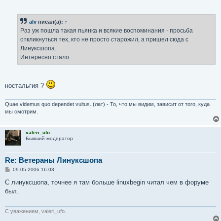
alv
писал(а):
↑
Раз уж пошла такая пьянка и всякие воспоминания - просьба
откликнуться тех, кто не просто старожил, а пришел сюда с
Линуксшопа.
Интересно стало.
ностальгия ?
Quae videmus quo dependet vultus. (лат) - То, что мы видим, зависит от того, куда
мы смотрим.
valeri_ufo
Бывший модератор
Re: Ветераны Линуксшопа
С
09.05.2006 16:03
о
о
С линуксшопа, точнее я там больше linuxbegin читал чем в форуме
б
был.
щ
е
н
и
С уважением, valeri_ufo.
е