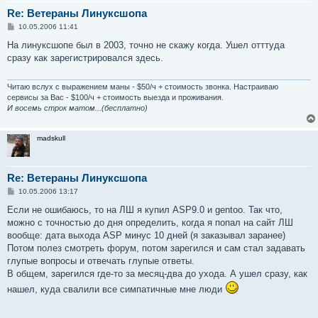
Re: Ветераны Линуксшопа
С
10.05.2006 11:41
о
о
На линуксшопе был в 2003, точно не скажу когда. Ушел отттуда
б
сразу как зарегистрировался здесь.
щ
е
н
и
Читаю вслух с выражением маны - $50/ч + стоимость звонка. Настраиваю
е
сервисы за Вас - $100/ч + стоимость выезда и проживания.
И восемь строк матом...(бесплатно)
madskull
Re: Ветераны Линуксшопа
С
10.05.2006 13:17
о
о
Если не ошибаюсь, то на ЛШ я купил ASP9.0 и gentoo. Так что,
б
можно с точностью до дня определить, когда я попал на сайт ЛШ
щ
е
вообще: дата выхода ASP минус 10 дней (я заказывал заранее)
н
Потом полез смотреть форум, потом зарегился и сам стал задавать
и
е
глупые вопросы и отвечать глупые ответы.
В общем, зарегился где-то за месяц-два до ухода. А ушел сразу, как
нашел, куда свалили все симпатичные мне люди