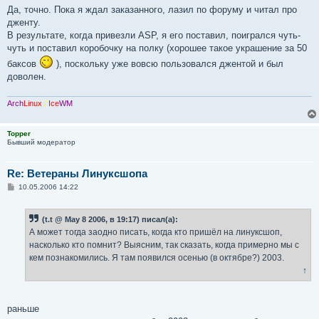
Да, точно. Пока я ждал заказанного, лазил по форуму и читал про
дженту.
В результате, когда привезли ASP, я его поставил, поигрался чуть-
чуть и поставил коробочку на полку (хорошее такое украшение за 50
баксов
), поскольку уже вовсю пользовался джентой и был
доволен.
Arch
Linux
/
Ice
WM
Topper
Бывший модератор
Re: Ветераны Линуксшопа
С
10.05.2006 14:22
о
о
б
(t.t @ May 8 2006, в 19:17) писал(а):
щ
е
А может тогда заодно писать, когда кто пришёл на линуксшоп,
н
насколько кто помнит? Выясним, так сказать, когда примерно мы с
и
е
кем познакомились. Я там появился осенью (в октябре?) 2003.
↑
раньше