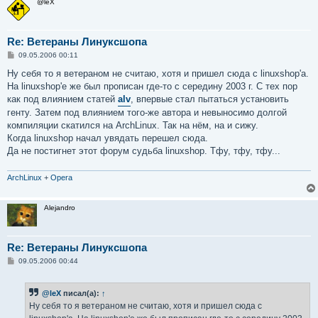
@leX
Re: Ветераны Линуксшопа
С
09.05.2006 00:11
о
о
Ну себя то я ветераном не считаю, хотя и пришел сюда с linuxshop'а.
б
На linuxshop'е же был прописан где-то с середину 2003 г. С тех пор
щ
е
как под влиянием статей
alv
, впервые стал пытаться установить
н
генту. Затем под влиянием того-же автора и невыносимо долгой
и
е
компиляции скатился на ArchLinux. Так на нём, на и сижу.
Когда linuxshop начал увядать перешел сюда.
Да не постигнет этот форум судьба linuxshop. Тфу, тфу, тфу...
ArchLinux
+
Opera
Alejandro
Re: Ветераны Линуксшопа
С
09.05.2006 00:44
о
о
б
@leX
писал(а):
↑
щ
е
Ну себя то я ветераном не считаю, хотя и пришел сюда с
н