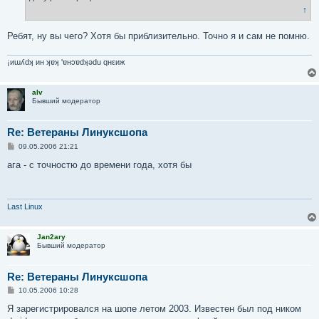
↑
Ребят, ну вы чего? Хотя бы приблизительно. Точно я и сам не помню.
¡иɯʎdʞ ин ʞɐʞ 'ɐнɔɐdʞǝdu qнεиж
alv
Бывший модератор
Re: Ветераны Линуксшопа
С
09.05.2006 21:21
о
о
ага - с точностю до времени года, хотя бы
б
щ
е
н
и
Last Linux
е
Jan2ary
Бывший модератор
Re: Ветераны Линуксшопа
С
10.05.2006 10:28
о
о
Я зарегистрировался на шопе летом 2003. Известен был под ником
б