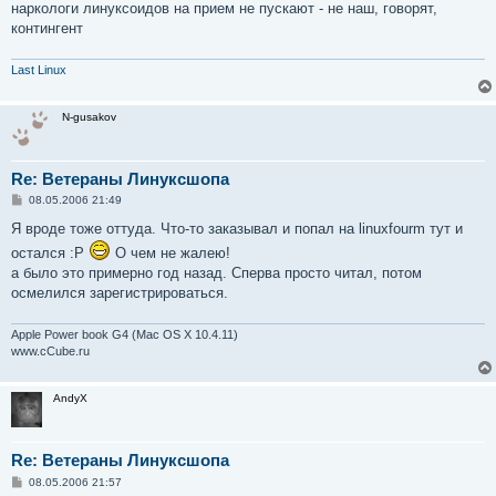
наркологи линуксоидов на прием не пускают - не наш, говорят,
контингент
Last Linux
N-gusakov
Re: Ветераны Линуксшопа
С
08.05.2006 21:49
о
о
Я вроде тоже оттуда. Что-то заказывал и попал на linuxfourm тут и
б
остался :P
О чем не жалею!
щ
е
а было это примерно год назад. Сперва просто читал, потом
н
осмелился зарегистрироваться.
и
е
Apple Power book G4 (Mac OS X 10.4.11)
www.cCube.ru
AndyX
Re: Ветераны Линуксшопа
С
08.05.2006 21:57
о