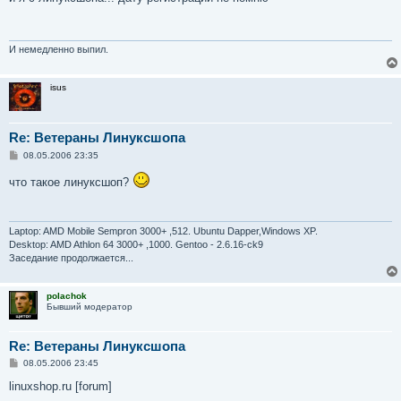
б
щ
е
н
и
И немедленно выпил.
е
isus
Re: Ветераны Линуксшопа
С
08.05.2006 23:35
о
о
что такое линуксшоп?
б
щ
е
н
и
Laptop: AMD Mobile Sempron 3000+ ,512. Ubuntu Dapper,Windows XP.
е
Desktop: AMD Athlon 64 3000+ ,1000. Gentoo - 2.6.16-ck9
Заседание продолжается...
polachok
Бывший модератор
Re: Ветераны Линуксшопа
С
08.05.2006 23:45
о
о
linuxshop.ru [forum]
б