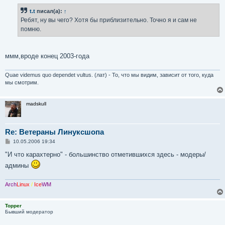
о
б
t.t
писал(а):
↑
щ
е
Ребят, ну вы чего? Хотя бы приблизительно. Точно я и сам не
н
помню.
и
е
ммм,вроде конец 2003-года
Quae videmus quo dependet vultus. (лат) - То, что мы видим, зависит от того, куда
мы смотрим.
madskull
Re: Ветераны Линуксшопа
С
10.05.2006 19:34
о
о
"И что карахтерно" - большинство отметившихся здесь - модеры/
б
админы
щ
е
н
и
Arch
Linux
/
Ice
WM
е
Topper
Бывший модератор