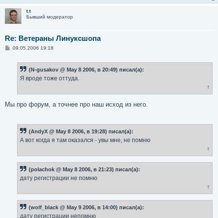
t.t
Бывший модератор
Re: Ветераны Линуксшопа
С
09.05.2006 19:18
о
о
б
(N-gusakov @ May 8 2006, в 20:49) писал(а):
щ
е
Я вроде тоже оттуда.
н
↑
и
е
Мы про форум, а точнее про наш исход из него.
(AndyX @ May 8 2006, в 19:28) писал(а):
А вот когда я там оказался - увы мне, не помню
↑
(polachok @ May 8 2006, в 21:23) писал(а):
дату регистрации не помню
↑
(wolf_black @ May 9 2006, в 14:00) писал(а):
дату регистрации непомню