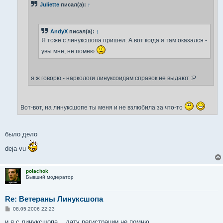
Juliette
писал(а):
↑
и
е
AndyX
писал(а):
↑
Я тоже с линуксшопа пришел. А вот когда я там оказался -
увы мне, не помню
я ж говорю - наркологи линуксоидам справок не выдают :P
Вот-вот, на линуксшопе ты меня и не взлюбила за что-то
было дело
deja vu
polachok
Бывший модератор
Re: Ветераны Линуксшопа
С
08.05.2006 22:23
о
о
и я с линуксшопа... дату регистрации не помню