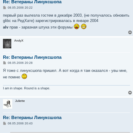
Re: Ветераны Линуксшопа
С
08.05.2006 20:22
о
о
первый раз вылезла гостем в декабре 2003, (не получалось обновить
б
glibc на РедХате) зарегистрировалась в январе 2004
щ
е
alv
прав - заразная штука эти форумы
н
и
е
AndyX
Re: Ветераны Линуксшопа
С
08.05.2006 20:28
о
о
Я тоже с линуксшопа пришел. А вот когда я там оказался - увы мне,
б
не помню
щ
е
н
и
I am in shape. Round is a shape.
е
Juliette
Re: Ветераны Линуксшопа
С
08.05.2006 20:43
о
о