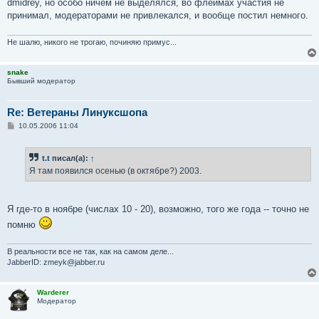
dmidrey, но особо ничем не выделялся, во флеймах участия не
щ
е
принимал, модераторами не привлекался, и вообще постил немного.
н
и
е
Не шалю, никого не трогаю, починяю примус...
snake
Бывший модератор
Re: Ветераны Линуксшопа
С
10.05.2006 11:04
о
о
б
t.t
писал(а):
↑
щ
е
Я там появился осенью (в октябре?) 2003.
н
и
е
Я где-то в ноябре (числах 10 - 20), возможно, того же года -- точно не
помню
В реальности все не так, как на самом деле...
JabberID: zmeyk@jabber.ru
Warderer
Модератор