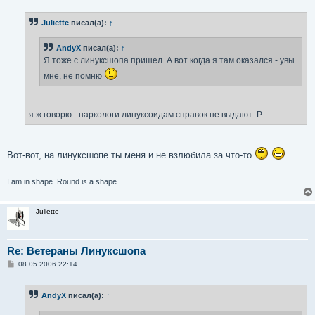
о
б
Juliette
писал(а):
↑
щ
е
н
AndyX
писал(а):
↑
и
е
Я тоже с линуксшопа пришел. А вот когда я там оказался - увы
мне, не помню
я ж говорю - наркологи линуксоидам справок не выдают :P
Вот-вот, на линуксшопе ты меня и не взлюбила за что-то
I am in shape. Round is a shape.
Juliette
Re: Ветераны Линуксшопа
С
08.05.2006 22:14
о
о
б
AndyX
писал(а):
↑
щ
е
н