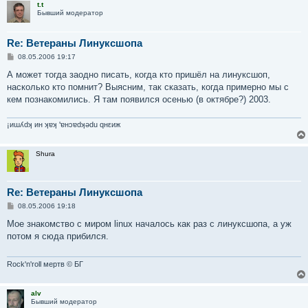
t.t
Бывший модератор
Re: Ветераны Линуксшопа
С
08.05.2006 19:17
о
о
А может тогда заодно писать, когда кто пришёл на линуксшоп,
б
насколько кто помнит? Выясним, так сказать, когда примерно мы с
щ
е
кем познакомились. Я там появился осенью (в октябре?) 2003.
н
и
е
¡иɯʎdʞ ин ʞɐʞ 'ɐнɔɐdʞǝdu qнεиж
Shura
Re: Ветераны Линуксшопа
С
08.05.2006 19:18
о
о
Мое знакомство с миром linux началось как раз с линуксшопа, а уж
б
потом я сюда прибился.
щ
е
н
и
Rock'n'roll мертв © БГ
е
alv
Бывший модератор