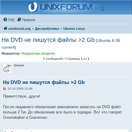
FAQ
Правила
unixforum.org
Дистрибутивы
Ubuntu Linux
На DVD не пишутся файлы >2 Gb
(Ubuntu 6.06
current)
Модератор:
Модераторы разделов
5 сообщений • Страница
1
из
1
Unicorn
На DVD не пишутся файлы >2 Gb
С
10.10.2006 10:49
о
о
Приветствую, други!
б
щ
е
После недавнего обновления невозможно записать на DVD файл
н
больше 2 Гиг. До обновления все было в порядке. Вот что говорят
и
е
Gnomebaker и Graveman: