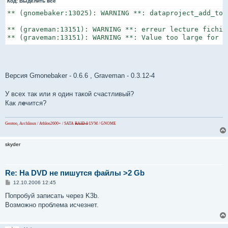
Код:
Выделить всё
** (gnomebaker:13025): WARNING **: dataproject_add_to_
** (graveman:13151): WARNING **: erreur lecture fichie
** (graveman:13151): WARNING **: Value too large for d
Версия Gmonebaker - 0.6.6 , Graveman - 0.3.12-4
У всех так или я один такой счастливый?
Как л
е
чится?
Gentoo, Archlinux / Athlon2600+ / SATA
RAID 0
LVM / GNOME
skyder
Re: На DVD не пишутся файлы >2 Gb
С
12.10.2006 12:45
о
о
Попробуй записать через K3b.
б
Возможно проблема исчезнет.
щ
е
н
и