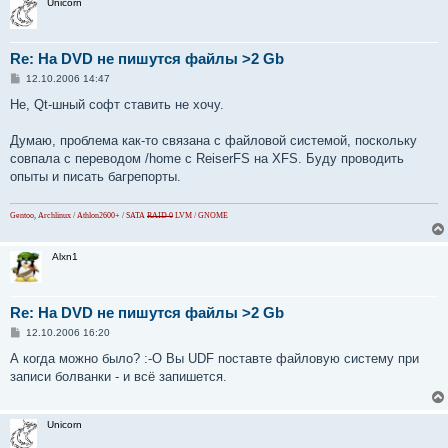
Unicorn
е
Re: На DVD не пишутся файлы >2 Gb
С
12.10.2006 14:47
о
о
Не, Qt-шный софт ставить не хочу.
б
щ
е
Думаю, проблема как-то связана с файловой системой, поскольку
н
совпала с переводом /home с ReiserFS на XFS. Буду проводить
и
е
опыты и писать багрепорты.
Gentoo, Archlinux / Athlon2600+ / SATA
RAID 0
LVM / GNOME
Alxn1
Re: На DVD не пишутся файлы >2 Gb
С
12.10.2006 16:20
о
о
А когда можно было? :-O Вы UDF поставте файловую систему при
б
записи болванки - и всё запишется.
щ
е
н
и
Unicorn
е