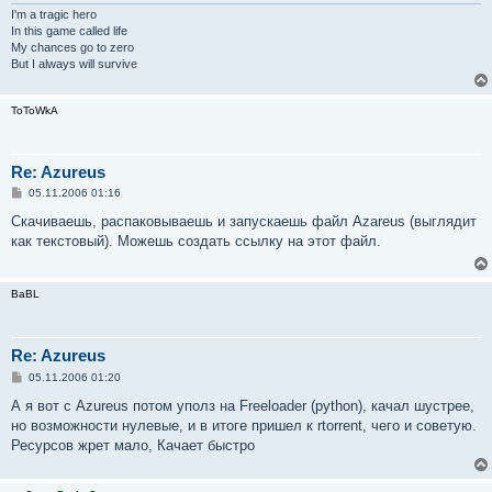
и
I'm a tragic hero
е
In this game called life
My chances go to zero
But I always will survive
ToToWkA
Re: Azureus
С
05.11.2006 01:16
о
о
Скачиваешь, распаковываешь и запускаешь файл Azareus (выглядит
б
как текстовый). Можешь создать ссылку на этот файл.
щ
е
н
и
BaBL
е
Re: Azureus
С
05.11.2006 01:20
о
о
А я вот с Azureus потом уполз на Freeloader (python), качал шустрее,
б
но возможности нулевые, и в итоге пришел к rtorrent, чего и советую.
щ
е
Ресурсов жрет мало, Качает быстро
н
и
е