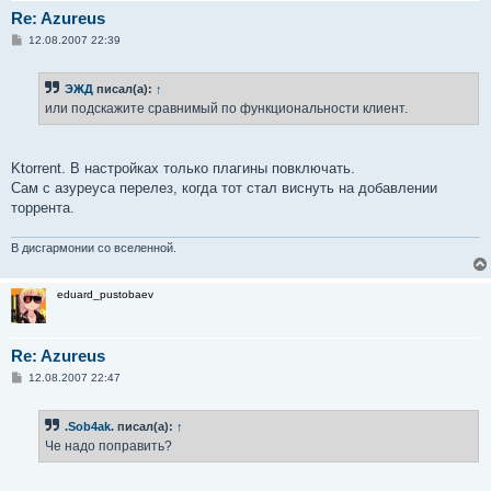
Re: Azureus
С
12.08.2007 22:39
о
о
б
ЭЖД
писал(а):
↑
щ
е
или подскажите сравнимый по функциональности клиент.
н
и
е
Ktorrent. В настройках только плагины повключать.
Сам с азуреуса перелез, когда тот стал виснуть на добавлении
торрента.
В дисгармонии со вселенной.
eduard_pustobaev
Re: Azureus
С
12.08.2007 22:47
о
о
б
.Sob4ak.
писал(а):
↑
щ
е
Че надо поправить?
н
и
е