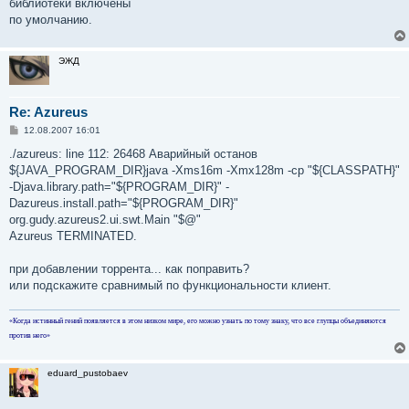
библиотеки включены
и
е
по умолчанию.
ЭЖД
Re: Azureus
С
12.08.2007 16:01
о
о
./azureus: line 112: 26468 Аварийный останов
б
${JAVA_PROGRAM_DIR}java -Xms16m -Xmx128m -cp "${CLASSPATH}"
щ
е
-Djava.library.path="${PROGRAM_DIR}" -
н
Dazureus.install.path="${PROGRAM_DIR}"
и
е
org.gudy.azureus2.ui.swt.Main "$@"
Azureus TERMINATED.
при добавлении торрента... как поправить?
или подскажите сравнимый по функциональности клиент.
«Когда истинный гений появляется в этом низком мире, его можно узнать по тому знаку, что все глупцы объединяются
против него»
eduard_pustobaev