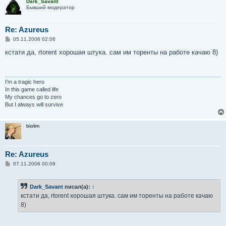
Dark_Savant
Бывший модератор
Re: Azureus
С
05.11.2006 02:06
о
о
кстати да, rtorent хорошая штука. сам им торенты на работе качаю 8)
б
щ
е
н
и
I'm a tragic hero
е
In this game called life
My chances go to zero
But I always will survive
biolim
Re: Azureus
С
07.11.2006 00:09
о
о
б
Dark_Savant
писал(а):
↑
щ
е
кстати да, rtorent хорошая штука. сам им торенты на работе качаю
н
8)
и
е