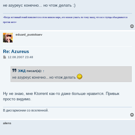
не азуреус конечно... но чтож делать :)
«Когда истинный гений появляется в этом низком мире, его можно узнать по тому знаку, что все глупцы объединяются
против него»
eduard_pustobaev
Re: Azureus
С
12.08.2007 23:48
о
о
б
ЭЖД
писал(а):
↑
щ
е
не азуреус конечно... но чтож делать
н
и
е
Ну не знаю, мне Ktorrent как-то даже больше нравится. Привык
просто видимо.
В дисгармонии со вселенной.
aliens