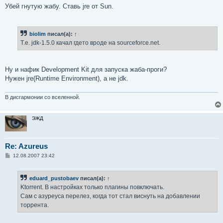
Убей гнутую жабу. Ставь jre от Sun.
biolim
писал(а):
↑
Т.е. jdk-1.5.0 качал гдето вроде на sourceforce.net.
Ну и нафик Development Kit для запуска жаба-проги?
Нужен jre(Runtime Environment), а не jdk.
В дисгармонии со вселенной.
ЭЖД
Re: Azureus
С
12.08.2007 23:42
о
о
б
eduard_pustobaev
писал(а):
↑
щ
е
Ktorrent. В настройках только плагины повключать.
н
Сам с азуреуса перелез, когда тот стал виснуть на добавлении
и
е
торрента.