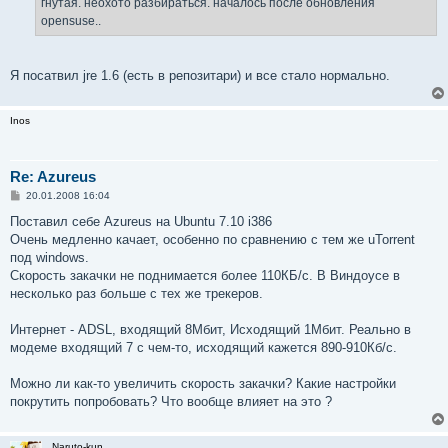
гнутая. неохото разбираться. началось после обновления
и
е
opensuse..
Я посатвил jre 1.6 (есть в репозитари) и все стало нормально.
Inos
Re: Azureus
С
20.01.2008 16:04
о
о
Поставил себе Azureus на Ubuntu 7.10 i386
б
Очень медленно качает, особенно по сравнению с тем же uTorrent
щ
е
под windows.
н
Скорость закачки не поднимается более 110КБ/с. В Виндоусе в
и
е
несколько раз больше с тех же трекеров.
Интернет - ADSL, входящий 8Мбит, Исходящий 1Мбит. Реально в
модеме входящий 7 с чем-то, исходящий кажется 890-910Кб/с.
Можно ли как-то увеличить скорость закачки? Какие настройки
покрутить попробовать? Что вообще влияет на это ?
Naruto-kun