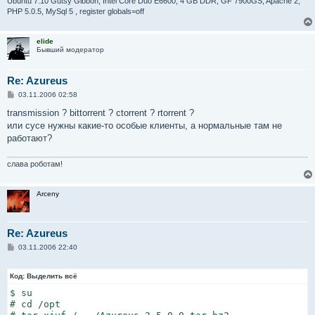
Ubuntu 7.10 Gutsy Gibbon, Intel Core Duo E6600, 4 GB DDR, GF 7900GS, Apache 2,
PHP 5.0.5, MySql 5 , register globals=off
elide
Бывший модератор
Re: Azureus
С
03.11.2006 02:58
о
о
transmission ? bittorrent ? ctorrent ? rtorrent ?
б
или сусе нужны какие-то особые клиенты, а нормальные там не
щ
е
работают?
н
и
е
слава роботам!
Arceny
Re: Azureus
С
03.11.2006 22:40
о
о
б
Код:
Выделить всё
щ
е
$ su

н
# cd /opt

и
е