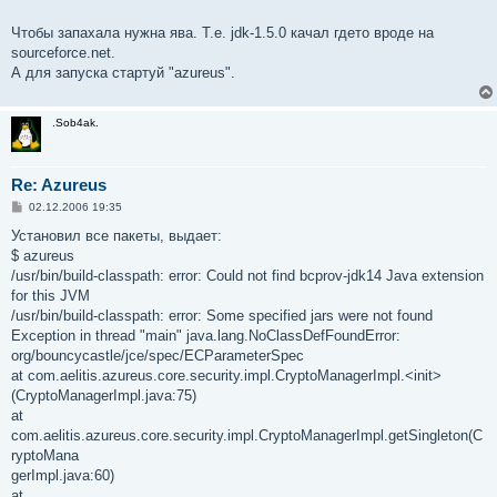
Чтобы запахала нужна ява. Т.е. jdk-1.5.0 качал гдето вроде на
sourceforce.net.
А для запуска стартуй "azureus".
.Sob4ak.
Re: Azureus
С
02.12.2006 19:35
о
о
Установил все пакеты, выдает:
б
$ azureus
щ
е
/usr/bin/build-classpath: error: Could not find bcprov-jdk14 Java extension
н
for this JVM
и
е
/usr/bin/build-classpath: error: Some specified jars were not found
Exception in thread "main" java.lang.NoClassDefFoundError:
org/bouncycastle/jce/spec/ECParameterSpec
at com.aelitis.azureus.core.security.impl.CryptoManagerImpl.<init>
(CryptoManagerImpl.java:75)
at
com.aelitis.azureus.core.security.impl.CryptoManagerImpl.getSingleton(C
ryptoMana
gerImpl.java:60)
at