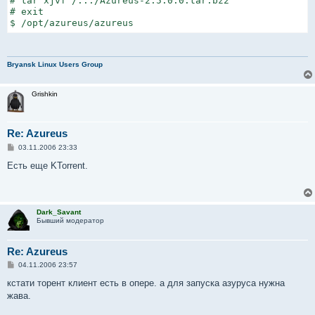
# tar xjvf /.../Azureus-2.5.0.0.tar.bz2

# exit

$ /opt/azureus/azureus
Bryansk Linux Users Group
Grishkin
Re: Azureus
С
03.11.2006 23:33
о
о
Есть еще KTorrent.
б
щ
е
н
и
Dark_Savant
е
Бывший модератор
Re: Azureus
С
04.11.2006 23:57
о
о
кстати торент клиент есть в опере. а для запуска азуруса нужна
б
жава.
щ
е
н