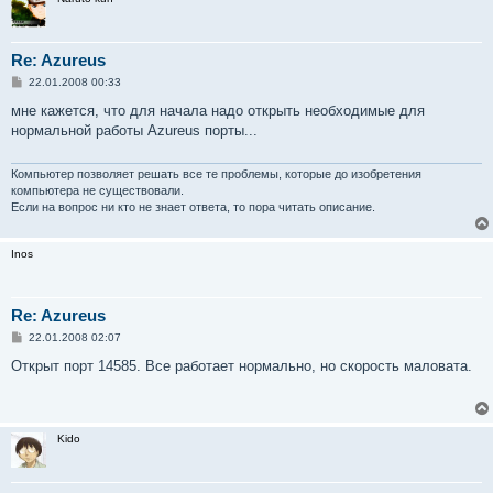
Re: Azureus
С
22.01.2008 00:33
о
о
мне кажется, что для начала надо открыть необходимые для
б
нормальной работы Azureus порты...
щ
е
н
и
Компьютер позволяет решать все те проблемы, которые до изобретения
е
компьютера не существовали.
Если на вопрос ни кто не знает ответа, то пора читать описание.
Inos
Re: Azureus
С
22.01.2008 02:07
о
о
Открыт порт 14585. Все работает нормально, но скорость маловата.
б
щ
е
н
и
Kido
е