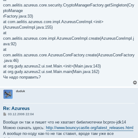
com.aelitis.azureus.core.security.CryptoManagerFactory.getSingleton(Cry
ptoManage
rFactory.java:33)
at com.aelitis.azureus.core.impl.AzureusCoreImpl.<init>
(AzureusCoreImpl.java:155)
at
com.aelitis.azureus.core.impl.AzureusCoreImpl.create(AzureusCoreImpl.j
ava:92)
at
com.aelitis.azureus.core.AzureusCoreFactory.create(AzureusCoreFactory
.java:46)
at org.gudy.azureus2.ui.swt.Main.<init>(Main.java:143)
at org.gudy.azureus2.ui.swt.Main.main(Main.java:162)
Че надо поправить?
duduk
Re: Azureus
С
03.12.2006 22:04
о
о
Вообще он так и пишет что не хватает бибилиотечки bcprov-jdk14
б
Можно скачать здесь:
http://www.bouncycastle.org/latest_releases.html
щ
е
А вообще по-ходу как-то не так ставил, вроде там уже все
н