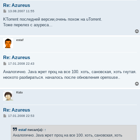
Re: Azureus
С
13.08.2007 11:55
о
о
KTorrent последней версии,очень похож на uTorrent.
б
Тоже перелез с азуреса...
щ
е
н
и
estaf
е
Re: Azureus
С
17.01.2008 22:43
о
о
Аналогично. Java жрет проц на все 100. хоть, сановская, хоть гнутая.
б
неохото разбираться. началось после обновления opensuse..
щ
е
н
и
Kido
е
Re: Azureus
С
17.01.2008 22:53
о
о
б
estaf
писал(а):
↑
щ
е
Аналогично. Java жрет проц на все 100. хоть, сановская, хоть
н