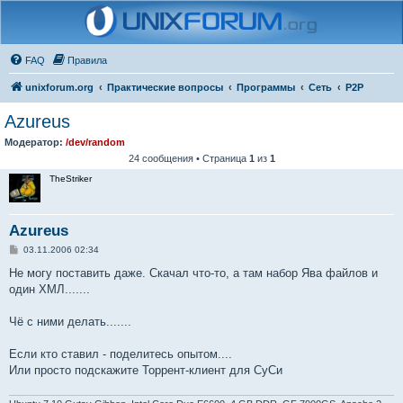
FAQ
Правила
unixforum.org
Практические вопросы
Программы
Сеть
P2P
Azureus
Модератор:
/dev/random
24 сообщения • Страница
1
из
1
TheStriker
Azureus
С
03.11.2006 02:34
о
о
Не могу поставить даже. Скачал что-то, а там набор Ява файлов и
б
один ХМЛ.......
щ
е
н
Чё с ними делать.......
и
е
Если кто ставил - поделитесь опытом....
Или просто подскажите Торрент-клиент для СуСи