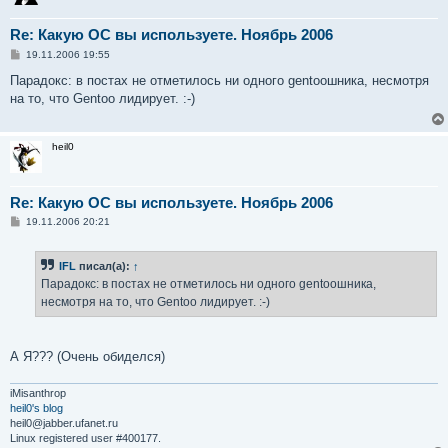
Re: Какую ОС вы используете. Ноябрь 2006
С
19.11.2006 19:55
о
о
Парадокс: в постах не отметилось ни одного gentooшника, несмотря
б
на то, что Gentoo лидирует. :-)
щ
е
н
и
heil0
е
Re: Какую ОС вы используете. Ноябрь 2006
С
19.11.2006 20:21
о
о
б
IFL
писал(а):
↑
щ
е
Парадокс: в постах не отметилось ни одного gentooшника,
н
несмотря на то, что Gentoo лидирует. :-)
и
е
А Я??? (Очень обиделся)
iMisanthrop
heil0's blog
heil0@jabber.ufanet.ru
Linux registered user #400177.