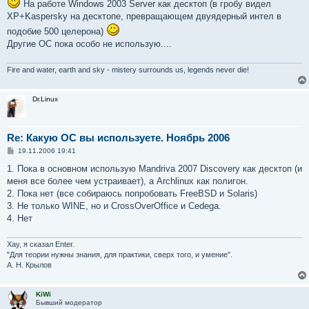
На работе Windows 2003 Server как десктоп (в гробу видел
щ
е
XP+Kaspersky на десктопе, превращающем двуядерный интел в
н
и
подобие 500 целерона)
е
Другие ОС пока особо не использую....
Fire and water, earth and sky - mistery surrounds us, legends never die!
Dr.Linux
Re: Какую ОС вы используете. Ноябрь 2006
С
19.11.2006 19:41
о
о
1. Пока в основном использую Mandriva 2007 Discovery как десктоп (и
б
меня все более чем устраивает), а Archlinux как полигон.
щ
е
2. Пока нет (все собираюсь попробовать FreeBSD и Solaris)
н
3. Не только WINE, но и CrossOverOffice и Cedega.
и
е
4. Нет
Хау, я сказал Enter.
"Для теории нужны знания, для практики, сверх того, и умение".
А. Н. Крылов
KiWi
Бывший модератор