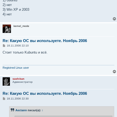
1) Ubuntu
б
2) нет
щ
е
3) Win XP и 2003
н
4) нет
и
е
kernel_mode
Re: Какую ОС вы используете. Ноябрь 2006
С
18.11.2006 22:10
о
о
Стоит только Kubuntu и всё.
б
щ
е
н
и
Registred Linux user
е
sash-kan
Администратор
Re: Какую ОС вы используете. Ноябрь 2006
С
18.11.2006 22:30
о
о
б
Aectann
писал(а):
↑
щ
е