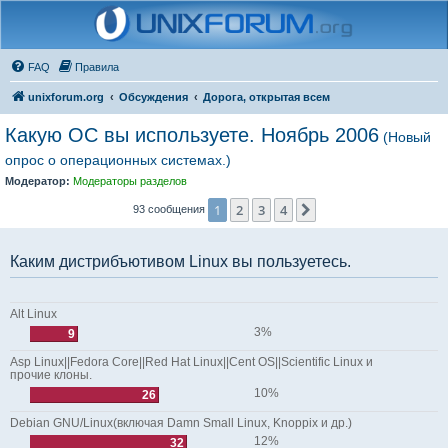
FAQ
Правила
unixforum.org
Обсуждения
Дорога, открытая всем
Какую ОС вы используете. Ноябрь 2006
(Новый
опрос о операционных системах.)
Модератор:
Модераторы разделов
1
2
3
4
След.
93 сообщения
Каким дистрибъютивом Linux вы пользуетесь.
Alt Linux
3%
9
Asp Linux||Fedora Core||Red Hat Linux||Cent OS||Scientific Linux и
прочие клоны.
10%
26
Debian GNU/Linux(включая Damn Small Linux, Knoppix и др.)
12%
32