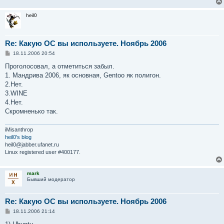
heil0
Re: Какую ОС вы используете. Ноябрь 2006
С
18.11.2006 20:54
о
о
Проголосовал, а отметиться забыл.
б
1. Мандрива 2006, як основная, Gentoo як полигон.
щ
е
2.Нет.
н
3.WINE
и
е
4.Нет.
Скромненько так.
iMisanthrop
heil0's blog
heil0@jabber.ufanet.ru
Linux registered user #400177.
mark
Бывший модератор
Re: Какую ОС вы используете. Ноябрь 2006
С
18.11.2006 21:14
о
о