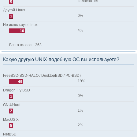
Голосов нет
0
Другой Linux
0%
1
Не использую Linux.
4%
10
Всего голосов:
263
Какую другую UNIX-подобную ОС вы используете?
FreeBSD(BSD-HALO / DesktopBSD / PC-BSD)
19%
49
Dragon Fly BSD
0%
1
GNU/Hurd
1%
2
MacOS X
2%
5
NetBSD