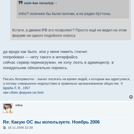
н
sash-kan
писал(а):
↑
и
е
imho? логичнее бы были галочки, а не радио-буттоны.
Кстати, а движок IPB это позволяет? Просто ещё не видел на этом
форуме ни одного подобного опроса
да вроде как было. или у меня память глючит.
попробовал — нету такого в интерфейсе.
сейчас сервер перенагружен, не хочу лезть в админцентр. в
понедельник обязательно пороюсь.
Писать безграмотно - значит посягать на время людей, к которым мы адресуемся,
а потому совершенно недопустимо в правильно организованном обществе. ©
Щерба Л. В., 1957
при сбоях форума см.блог
inline
Re: Какую ОС вы используете. Ноябрь 2006
С
18.11.2006 22:39
о