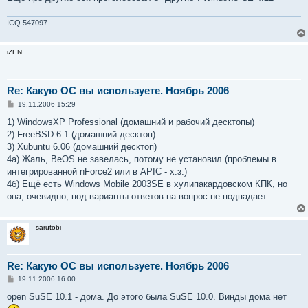
ICQ 547097
iZEN
Re: Какую ОС вы используете. Ноябрь 2006
С
19.11.2006 15:29
о
о
1) WindowsXP Professional (домашний и рабочий десктопы)
б
2) FreeBSD 6.1 (домашний десктоп)
щ
е
3) Xubuntu 6.06 (домашний десктоп)
н
4a) Жаль, BeOS не завелась, потому не установил (проблемы в
и
е
интегрированной nForce2 или в APIC - х.з.)
4б) Ещё есть Windows Mobile 2003SE в хулипакардовском КПК, но
она, очевидно, под варианты ответов на вопрос не подпадает.
sarutobi
Re: Какую ОС вы используете. Ноябрь 2006
С
19.11.2006 16:00
о
о
open SuSE 10.1 - дома. До этого была SuSE 10.0. Винды дома нет
б