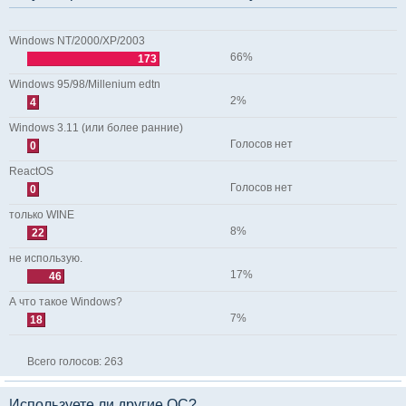
Windows NT/2000/XP/2003
66%
173
Windows 95/98/Millenium edtn
2%
4
Windows 3.11 (или более ранние)
Голосов нет
0
ReactOS
Голосов нет
0
только WINE
8%
22
не использую.
17%
46
А что такое Windows?
7%
18
Всего голосов:
263
Используете ли другие ОС?