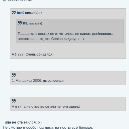
о
о
б
heil0
писал(а):
↑
щ
е
н
IFL
писал(а):
↑
и
е
Парадокс: в постах не отметилось ни одного gentooшника,
несмотря на то, что Gentoo лидирует. :-)
А Я??? (Очень обиделся)
1. Мандрива 2006,
як основная
А я типа не отметился или не гентушник?
Типа не отметился. :-)
Не смотрю я особо под ники, на посты всё больше.