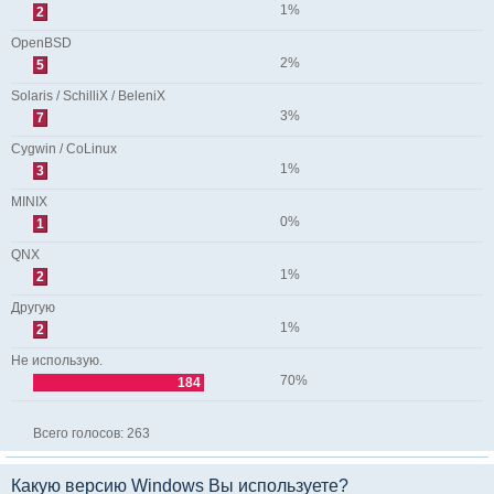
1%
2
OpenBSD
2%
5
Solaris / SchilliX / BeleniX
3%
7
Cygwin / CoLinux
1%
3
MINIX
0%
1
QNX
1%
2
Другую
1%
2
Не использую.
70%
184
Всего голосов:
263
Какую версию Windows Вы используете?