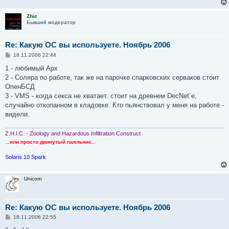
Zhic
Бывший модератор
Re: Какую ОС вы используете. Ноябрь 2006
С
18.11.2006 22:44
о
о
1 - любимый Арх
б
2 - Соляра по работе, так же на парочке спарковских серваков стоит
щ
е
ОпенБСД
н
3 - VMS - когда секса не хватает. стоит на древнем DecNet`е,
и
е
случайно откопанном в кладовке. Кто пьянствовал у меня на работе -
видели.
Z.H.I.C. - Zoology and Hazardous Infiltration Construct
...или просто двинутый паяльник...
Solaris 10 Spark
Unicorn
Re: Какую ОС вы используете. Ноябрь 2006
С
18.11.2006 22:55
о
о