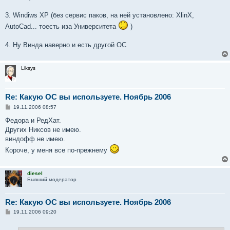
3. Windiws XP (без сервис паков, на ней установлено: XlinX,
AutoCad... тоесть иза Университета
)
4. Ну Винда наверно и есть другой ОС
Liksys
Re: Какую ОС вы используете. Ноябрь 2006
С
19.11.2006 08:57
о
о
Федора и РедХат.
б
Других Никсов не имею.
щ
е
виндофф не имею.
н
Короче, у меня все по-прежнему
и
е
diesel
Бывший модератор
Re: Какую ОС вы используете. Ноябрь 2006
С
19.11.2006 09:20
о
о
б