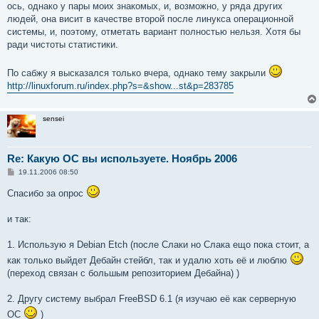
ось, однако у пары моих знакомых, и, возможно, у ряда других
людей, она висит в качестве второй после линукса операционной
системы, и, поэтому, отметать вариант полностью нельзя. Хотя бы
ради чистоты статистики.
По сабжу я высказался только вчера, однако тему закрыли
http://linuxforum.ru/index.php?s=&show...st&p=283785
sensei
Re: Какую ОС вы используете. Ноябрь 2006
С
19.11.2006 08:50
о
о
Спасибо за опрос
б
щ
е
и так:
н
и
е
1. Использую я Debian Etch (после Слаки но Слака ещо пока стоит, а
как только выйдет Дебайн стейбл, так и удалю хоть её и люблю
(переход связан с большым репозиторием Дебайна) )
2. Другу систему выбрал FreeBSD 6.1 (я изучаю её как серверную
ОС
)