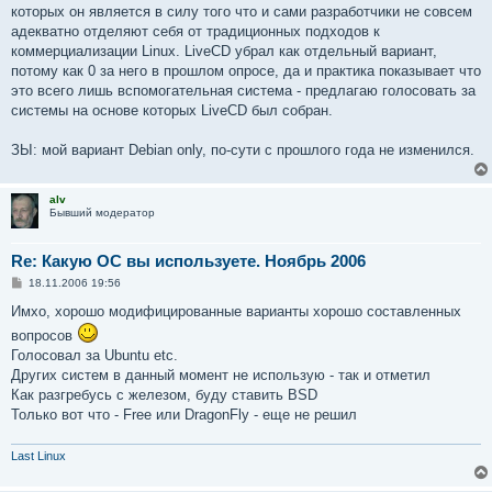
которых он является в силу того что и сами разработчики не совсем
адекватно отделяют себя от традиционных подходов к
коммерциализации Linux. LiveCD убрал как отдельный вариант,
потому как 0 за него в прошлом опросе, да и практика показывает что
это всего лишь вспомогательная система - предлагаю голосовать за
системы на основе которых LiveCD был собран.
ЗЫ: мой вариант Debian only, по-сути с прошлого года не изменился.
alv
Бывший модератор
Re: Какую ОС вы используете. Ноябрь 2006
С
18.11.2006 19:56
о
о
Имхо, хорошо модифицированные варианты хорошо составленных
б
вопросов
щ
е
Голосовал за Ubuntu etc.
н
Других систем в данный момент не использую - так и отметил
и
е
Как разгребусь с железом, буду ставить BSD
Только вот что - Free или DragonFly - еще не решил
Last Linux