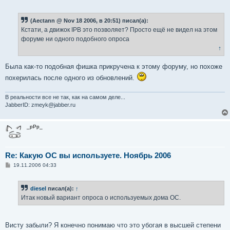
о
о
б
(Aectann @ Nov 18 2006, в 20:51) писал(а):
щ
е
Кстати, а движок IPB это позволяет? Просто ещё не видел на этом
н
форуме ни одного подобного опроса
и
е
↑
Была как-то подобная фишка прикручена к этому форуму, но похоже
похерилась после одного из обновлений.
В реальности все не так, как на самом деле...
JabberID: zmeyk@jabber.ru
_pPp_
Re: Какую ОС вы используете. Ноябрь 2006
С
19.11.2006 04:33
о
о
б
diesel
писал(а):
↑
щ
е
Итак новый вариант опроса о используемых дома ОС.
н
и
е
Висту забыли? Я конечно понимаю что это убогая в высшей степени