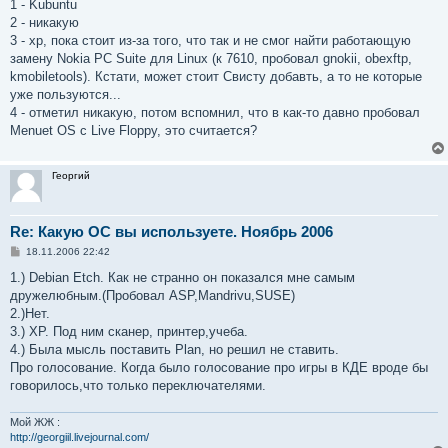
о
1 - Kubuntu
б
2 - никакую
щ
е
3 - xp, пока стоит из-за того, что так и не смог найти работающую
н
замену Nokia PC Suite для Linux (к 7610, пробовал gnokii, obexftp,
и
е
kmobiletools). Кстати, может стоит Свисту добавть, а то не которые
уже пользуются...
4 - отметил никакую, потом вспомнил, что в как-то давно пробовал
Menuet OS с Live Floppy, это считается?
Георгий
Re: Какую ОС вы используете. Ноябрь 2006
С
18.11.2006 22:42
о
о
1.) Debian Etch. Как не странно он показался мне самым
б
дружелюбным.(Пробовал ASP,Mandrivu,SUSE)
щ
е
2.)Нет.
н
3.) XP. Под ним сканер, принтер,учеба.
и
е
4.) Была мысль поставить Plan, но решил не ставить.
Про голосование. Когда было голосование про игры в КДЕ вроде бы
говорилось,что только переключателями.
Мой ЖЖ :
http://georgiil.livejournal.com/