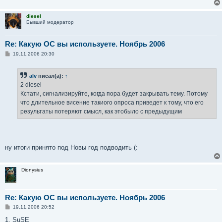
diesel
Бывший модератор
Re: Какую ОС вы используете. Ноябрь 2006
С
19.11.2006 20:30
о
о
б
alv
писал(а):
↑
щ
е
2 diesel
н
Кстати, сигнализируйте, когда пора будет закрывать тему. Потому
и
е
что длительное висение такиого опроса приведет к тому, что его
результаты потеряют смысл, как этобыло с предыдущим
ну итоги принято под Новы год подводить (:
Dionysius
Re: Какую ОС вы используете. Ноябрь 2006
С
19.11.2006 20:52
о
о
1. SuSE