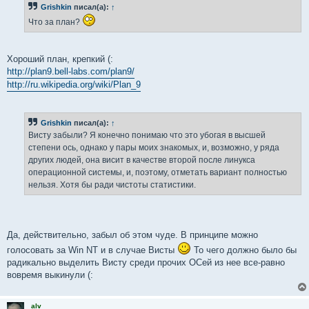
Grishkin
писал(а):
↑
щ
е
Что за план?
н
и
е
Хороший план, крепкий (:
http://plan9.bell-labs.com/plan9/
http://ru.wikipedia.org/wiki/Plan_9
Grishkin
писал(а):
↑
Висту забыли? Я конечно понимаю что это убогая в высшей
степени ось, однако у пары моих знакомых, и, возможно, у ряда
других людей, она висит в качестве второй после линукса
операционной системы, и, поэтому, отметать вариант полностью
нельзя. Хотя бы ради чистоты статистики.
Да, действительно, забыл об этом чуде. В принципе можно
голосовать за Win NT и в случае Висты
То чего должно было бы
радикально выделить Висту среди прочих ОСей из нее все-равно
вовремя выкинули (:
alv