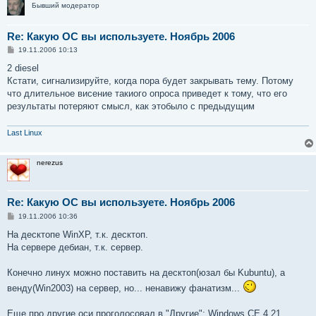
Бывший модератор
Re: Какую ОС вы используете. Ноябрь 2006
С
19.11.2006 10:13
о
о
2 diesel
б
Кстати, сигнализируйте, когда пора будет закрывать тему. Потому
щ
е
что длительное висение такиого опроса приведет к тому, что его
н
результаты потеряют смысл, как этобыло с предыдущим
и
е
Last Linux
nerezus
Re: Какую ОС вы используете. Ноябрь 2006
С
19.11.2006 10:36
о
о
На десктопе WinXP, т.к. десктоп.
б
На сервере дебиан, т.к. сервер.
щ
е
н
Конечно линух можно поставить на десктоп(юзал бы Kubuntu), а
и
е
венду(Win2003) на сервер, но... ненавижу фанатизм...
Еще про другие оси проголосовал в "Другие": Windows CE 4.21