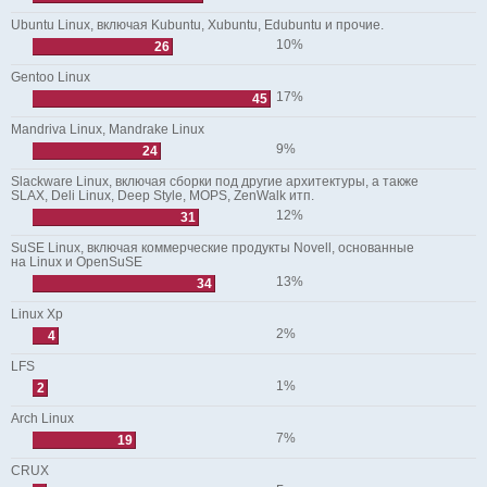
Ubuntu Linux, включая Kubuntu, Xubuntu, Edubuntu и прочие.
10%
26
Gentoo Linux
17%
45
Mandriva Linux, Mandrake Linux
9%
24
Slackware Linux, включая сборки под другие архитектуры, а также
SLAX, Deli Linux, Deep Style, MOPS, ZenWalk итп.
12%
31
SuSE Linux, включая коммерческие продукты Novell, основанные
на Linux и OpenSuSE
13%
34
Linux Xp
2%
4
LFS
1%
2
Arch Linux
7%
19
CRUX