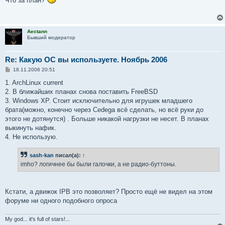
Что за план?
б
щ
е
н
и
Aectann
е
Бывший модератор
Re: Какую ОС вы используете. Ноябрь 2006
С
18.11.2006 20:51
о
о
1. ArchLinux current
б
2. В ближайших планах снова поставить FreeBSD
щ
е
3. Windows XP. Стоит исключительно для игрушек младшего
н
брата(можно, конечно через Cedega всё сделать, но всё руки до
и
е
этого не дотянутся) . Больше никакой нагрузки не несет. В планах
выкинуть нафик.
4. Не использую.
sash-kan
писал(а):
↑
imho? логичнее бы были галочки, а не радио-буттоны.
Кстати, а движок IPB это позволяет? Просто ещё не видел на этом
форуме ни одного подобного опроса
My god... it's full of stars!...