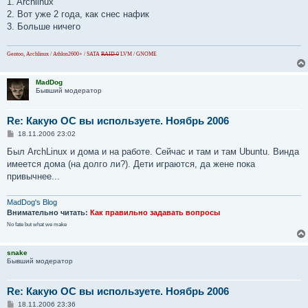
1. Archlinux
б
2. Вот уже 2 года, как снес нафик
щ
е
3. Больше ничего
н
и
е
Gentoo, Archlinux / Athlon2600+ / SATA
RAID 0
LVM / GNOME
MadDog
Бывший модератор
Re: Какую ОС вы используете. Ноябрь 2006
С
18.11.2006 23:02
о
о
Был ArchLinux и дома и на работе. Сейчас и там и там Ubuntu. Винда
б
имеется дома (на долго ли?). Дети играются, да жене пока
щ
е
привычнее...
н
и
е
MadDog's Blog
Внимательно читать:
Как правильно задавать вопросы
No fate but what we make
snake
Бывший модератор
Re: Какую ОС вы используете. Ноябрь 2006
С
18.11.2006 23:36