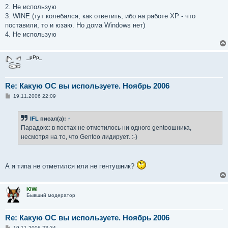
б
2. Не использую
щ
е
3. WINE (тут колебался, как ответить, ибо на работе XP - что
н
поставили, то и юзаю. Но дома Windows нет)
и
е
4. Не использую
_pPp_
Re: Какую ОС вы используете. Ноябрь 2006
С
19.11.2006 22:09
о
о
б
IFL
писал(а):
↑
щ
е
Парадокс: в постах не отметилось ни одного gentooшника,
н
несмотря на то, что Gentoo лидирует. :-)
и
е
А я типа не отметился или не гентушник?
KiWi
Бывший модератор
Re: Какую ОС вы используете. Ноябрь 2006
С
19.11.2006 23:34