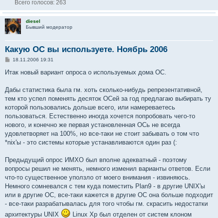
Всего голосов:
263
diesel
Бывший модератор
Какую ОС вы используете. Ноябрь 2006
С
18.11.2006 19:31
о
о
Итак новый вариант опроса о используемых дома ОС.
б
щ
е
Дабы статистика была гм. хоть сколько-нибудь репрезентативной,
н
тем кто успел поменять десяток ОСей за год предлагаю выбирать ту
и
е
которой пользовались дольше всего, или намереваетесь
пользоваться. Естественно иногда хочется попробовать чего-то
нового, и конечно же первая установленная ОСь не всегда
удовлетворяет на 100%, но все-таки не стоит забывать о том что
*nix'ы - это системы которые устанавливаются один раз (:
Предыдущий опрос ИМХО был вполне адекватный - поэтому
вопросы решил не менять, немного изменил варианты ответов. Если
что-то существенное уползло от моего внимания - извиняюсь.
Немного сомневался с тем куда поместить Plan9 - в другие UNIX'ы
или в другие ОС, все-таки кажется в другие ОС она больше подходит
- все-таки разрабатывалась для того чтобы гм. скрасить недостатки
архитектуры UNIX
Linux Xp был отделен от систем клоном