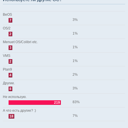
BeOS
3%
7
OS/2
1%
2
Menuet OS/Colibri etc.
1%
3
VMS
1%
2
Plan9
2%
4
Другие.
3%
8
Не использую.
83%
219
А что есть другие? :)
7%
18