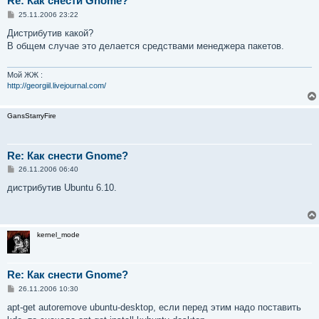
Re: Как снести Gnome?
С
25.11.2006 23:22
о
о
Дистрибутив какой?
б
В общем случае это делается средствами менеджера пакетов.
щ
е
н
и
Мой ЖЖ :
е
http://georgiil.livejournal.com/
GansStarryFire
Re: Как снести Gnome?
С
26.11.2006 06:40
о
о
дистрибутив Ubuntu 6.10.
б
щ
е
н
и
kernel_mode
е
Re: Как снести Gnome?
С
26.11.2006 10:30
о
о
apt-get autoremove ubuntu-desktop, если перед этим надо поставить
б