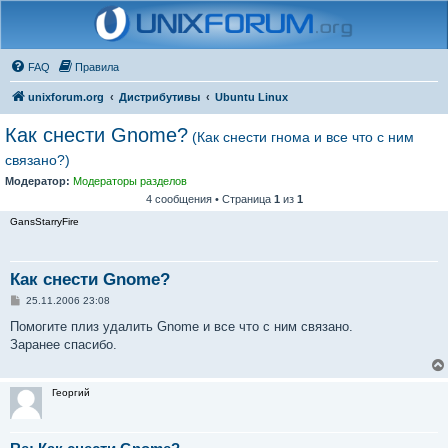
FAQ
Правила
unixforum.org
Дистрибутивы
Ubuntu Linux
Как снести Gnome?
(Как снести гнома и все что с ним
связано?)
Модератор:
Модераторы разделов
4 сообщения • Страница
1
из
1
GansStarryFire
Как снести Gnome?
С
25.11.2006 23:08
о
о
Помогите плиз удалить Gnome и все что с ним связано.
б
Заранее спасибо.
щ
е
н
и
Георгий
е