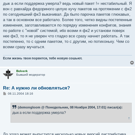
о
дык а если поддержка умерла? ведь новый пакет != нестабильный. Я
б
вон с равхайда федориного целую кучу пакетов на протяжении с фк2
щ
е
по сегодняшний фк3 выкачивал. Да было парочка пакетов глюкавых,
н
а так в основном все работало. Более того, четко видны постепенные
и
е
изменения, заготавливаются по порядку изменения конфигов, знания
по работе с "новой" системой, ибо возми я фк2 и установи поверх
нее фк3, то я не уверен что гладко все сразу начнет работать. А так
постепенно, то с одним пакетом, то с другим, но потихоньку. Чем со
всеми сразу мучаться.
Если жизнь твоя порвется, тебе новую сошьют.
Bolverk
Бывший модератор
Re: А нужно ли обновляться?
С
08.11.2004 18:16
о
о
б
(demongloom @ Понедельник, 08 Ноября 2004, 17:01) писал(а):
щ
е
дык а если поддержка умерла?
н
↑
и
е
До этого может выпустится несколько новых версий дистрибутива.