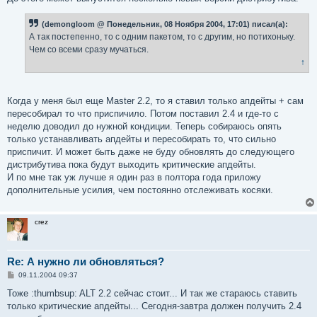
(demongloom @ Понедельник, 08 Ноября 2004, 17:01) писал(а):
А так постепенно, то с одним пакетом, то с другим, но потихоньку.
Чем со всеми сразу мучаться.
↑
Когда у меня был еще Master 2.2, то я ставил только апдейты + сам
пересобирал то что приспичило. Потом поставил 2.4 и где-то с
неделю доводил до нужной кондиции. Теперь собираюсь опять
только устанавливать апдейты и пересобирать то, что сильно
приспичит. И может быть даже не буду обновлять до следующего
дистрибутива пока будут выходить критические апдейты.
И по мне так уж лучше я один раз в полтора года приложу
дополнительные усилия, чем постоянно отслеживать косяки.
crez
Re: А нужно ли обновляться?
С
09.11.2004 09:37
о
о
Тоже :thumbsup: ALT 2.2 сейчас стоит... И так же стараюсь ставить
б
только критические апдейты... Сегодня-завтра должен получить 2.4
щ
е