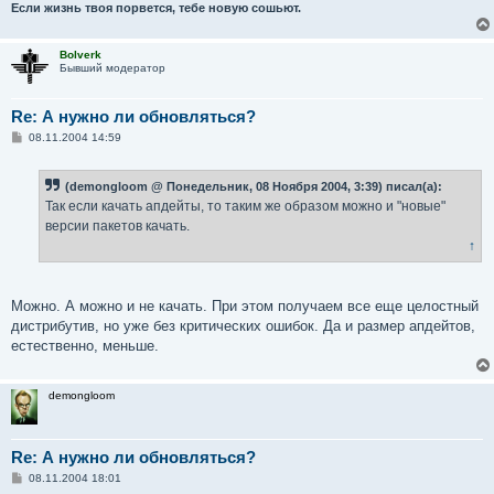
и
Если жизнь твоя порвется, тебе новую сошьют.
е
Bolverk
Бывший модератор
Re: А нужно ли обновляться?
С
08.11.2004 14:59
о
о
б
(demongloom @ Понедельник, 08 Ноября 2004, 3:39) писал(а):
щ
е
Так если качать апдейты, то таким же образом можно и "новые"
н
версии пакетов качать.
и
е
↑
Можно. А можно и не качать. При этом получаем все еще целостный
дистрибутив, но уже без критических ошибок. Да и размер апдейтов,
естественно, меньше.
demongloom
Re: А нужно ли обновляться?
С
08.11.2004 18:01
о