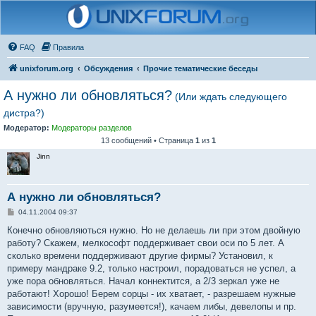
FAQ
Правила
unixforum.org
Обсуждения
Прочие тематические беседы
А нужно ли обновляться?
(Или ждать следующего
дистра?)
Модератор:
Модераторы разделов
13 сообщений • Страница
1
из
1
Jinn
А нужно ли обновляться?
С
04.11.2004 09:37
о
о
Конечно обновляються нужно. Но не делаешь ли при этом двойную
б
работу? Скажем, мелкософт поддерживает свои оси по 5 лет. А
щ
е
сколько времени поддерживают другие фирмы? Установил, к
н
примеру мандраке 9.2, только настроил, порадоваться не успел, а
и
е
уже пора обновляться. Начал коннектится, а 2/3 зеркал уже не
работают! Хорошо! Берем сорцы - их хватает, - разрешаем нужные
зависимости (вручную, разумеется!), качаем либы, девелопы и пр.