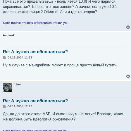
Пока все это проделываешь - появляется 10.0! И чего парился,
спрашивается? Теперь что, все заново? А зачем, если уже 10.1 -
далеко не деффицит? Обидно! Или я где-то неправ?
Don't trouble troubles until troubles trouble you!
Andrewkl
Re: А нужно ли обновляться?
С
04.11.2004 11:23
о
о
Ну в случае с мандрейком может и проще просто новый купить.
б
щ
е
н
и
Jinn
е
Re: А нужно ли обновляться?
С
04.11.2004 12:22
о
о
Да, но до этого стоял ASP. И было ничуть не легче! Вообще, какая
б
же должна быть идеология обновления?
щ
е
н
и
Don't trouble troubles until troubles trouble you!