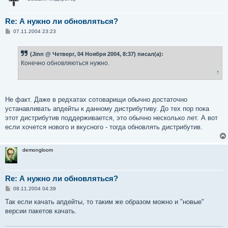
Re: А нужно ли обновляться?
С
07.11.2004 23:23
о
о
б
(Jinn @ Четверг, 04 Ноября 2004, 8:37) писал(а):
щ
е
Конечно обновляються нужно.
н
↑
и
е
Не факт. Даже в редхатах сотоварищи обычно достаточно
устанавливать апдейты к данному дистрибутиву. До тех пор пока
этот дистрибутив поддерживается, это обычно несколько лет. А вот
если хочется нового и вкусного - тогда обновлять дистрибутив.
demongloom
Re: А нужно ли обновляться?
С
08.11.2004 04:39
о
о
Так если качать апдейты, то таким же образом можно и "новые"
б
версии пакетов качать.
щ
е
н