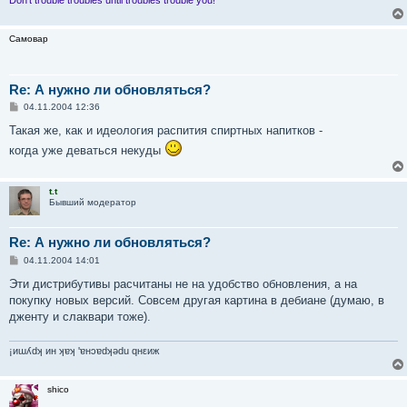
е
Самовар
Re: А нужно ли обновляться?
С
04.11.2004 12:36
о
о
Такая же, как и идеология распития спиртных напитков -
б
когда уже деваться некуды
щ
е
н
и
t.t
е
Бывший модератор
Re: А нужно ли обновляться?
С
04.11.2004 14:01
о
о
Эти дистрибутивы расчитаны не на удобство обновления, а на
б
покупку новых версий. Совсем другая картина в дебиане (думаю, в
щ
е
дженту и слаквари тоже).
н
и
е
¡иɯʎdʞ ин ʞɐʞ 'ɐнɔɐdʞǝdu qнεиж
shico