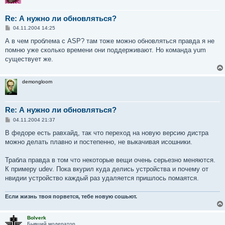
Re: А нужно ли обновляться?
С
04.11.2004 14:25
о
о
А в чем проблема с ASP? там тоже можно обновляться правда я не
б
помню уже сколько времени они поддерживают. Но команда yum
щ
е
существует же.
н
и
е
demongloom
Re: А нужно ли обновляться?
С
04.11.2004 21:37
о
о
В федоре есть равхайд, так что переход на новую версию дистра
б
можно делать плавно и постепенно, не выкачивая исошники.
щ
е
н
Трабла правда в том что некоторые вещи очень серьезно меняются.
и
е
К примеру udev. Пока вкурил куда делись устройства и почему от
нвидии устройство каждый раз удаляется пришлось помаятся.
Если жизнь твоя порвется, тебе новую сошьют.
Bolverk
Бывший модератор