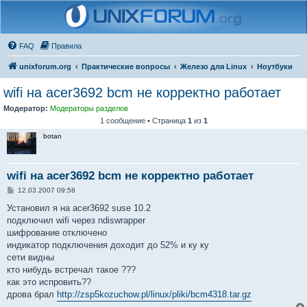
FAQ
Правила
unixforum.org
Практические вопросы
Железо для Linux
Ноутбуки
wifi на acer3692 bcm не корректно работает
Модератор:
Модераторы разделов
1 сообщение • Страница
1
из
1
botan
wifi на acer3692 bcm не корректно работает
С
12.03.2007 09:58
о
о
Установил я на acer3692 suse 10.2
б
подключил wifi через ndiswrapper
щ
е
шифрование отключено
н
индикатор подключения доходит до 52% и ку ку
и
е
сети видны
кто нибудь встречал такое ???
как это испровить??
дрова брал
http://zsp5kozuchow.pl/linux/pliki/bcm4318.tar.gz