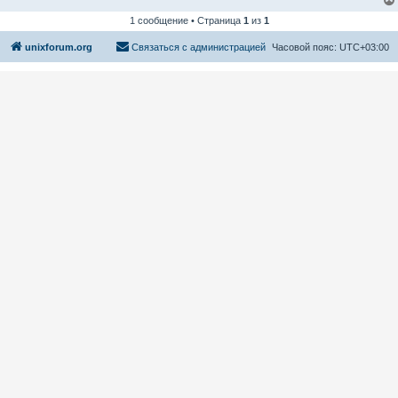
1 сообщение • Страница
1
из
1
unixforum.org
Связаться с администрацией
Часовой пояс:
UTC+03:00