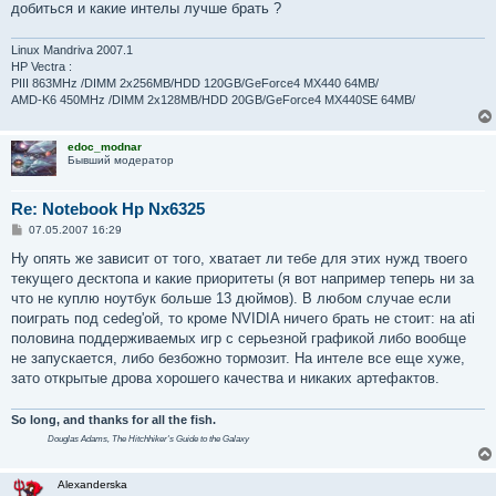
е
добиться и какие интелы лучше брать ?
н
и
е
Linux Mandriva 2007.1
HP Vectra :
PIII 863MHz /DIMM 2x256MB/HDD 120GB/GeForce4 MX440 64MB/
AMD-K6 450MHz /DIMM 2x128MB/HDD 20GB/GeForce4 MX440SE 64MB/
edoc_modnar
Бывший модератор
Re: Notebook Hp Nx6325
С
07.05.2007 16:29
о
о
Ну опять же зависит от того, хватает ли тебе для этих нужд твоего
б
текущего десктопа и какие приоритеты (я вот например теперь ни за
щ
е
что не куплю ноутбук больше 13 дюймов). В любом случае если
н
поиграть под cedeg'ой, то кроме NVIDIA ничего брать не стоит: на ati
и
е
половина поддерживаемых игр с серьезной графикой либо вообще
не запускается, либо безбожно тормозит. На интеле все еще хуже,
зато открытые дрова хорошего качества и никаких артефактов.
So long, and thanks for all the fish.
Douglas Adams,
The Hitchhiker's Guide to the Galaxy
Alexanderska