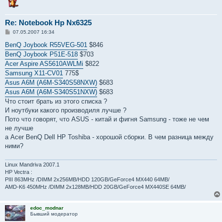
Re: Notebook Hp Nx6325
С
07.05.2007 16:34
о
о
BenQ Joybook R55VEG-501
$846
б
BenQ Joybook P51E-518
$703
щ
е
Acer Aspire AS5610AWLMi
$822
н
Samsung X11-CV01
775$
и
е
Asus A6M (A6M-S340S58NXW)
$683
Asus A6M (A6M-S340S51NXW)
$683
Что стоит брать из этого списка ?
И ноутбуки какого производиля лучше ?
Пото что говорят, что ASUS - китай и фигня Samsung - тоже не чем
не лучше
а Acer BenQ Dell HP Toshiba - хорошой сборки. В чем разница между
ними?
Linux Mandriva 2007.1
HP Vectra :
PIII 863MHz /DIMM 2x256MB/HDD 120GB/GeForce4 MX440 64MB/
AMD-K6 450MHz /DIMM 2x128MB/HDD 20GB/GeForce4 MX440SE 64MB/
edoc_modnar
Бывший модератор