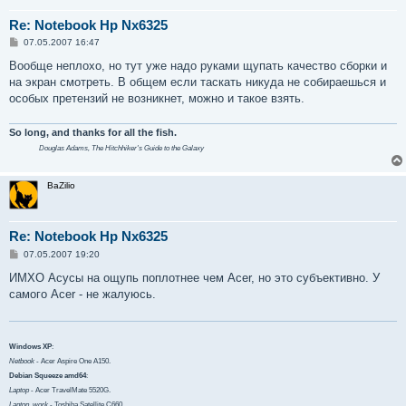
Re: Notebook Hp Nx6325
С
07.05.2007 16:47
о
о
Вообще неплохо, но тут уже надо руками щупать качество сборки и
б
на экран смотреть. В общем если таскать никуда не собираешься и
щ
е
особых претензий не возникнет, можно и такое взять.
н
и
е
So long, and thanks for all the fish.
Douglas Adams,
The Hitchhiker's Guide to the Galaxy
BaZilio
Re: Notebook Hp Nx6325
С
07.05.2007 19:20
о
о
ИМХО Асусы на ощупь поплотнее чем Acer, но это субъективно. У
б
самого Acer - не жалуюсь.
щ
е
н
и
е
Windows XP
:
Netbook
- Acer Aspire One A150.
Debian Squeeze amd64
:
Laptop
- Acer TravelMate 5520G.
Laptop_work
- Toshiba Satellite C660.