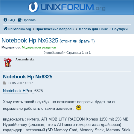
FAQ
Правила
unixforum.org
Практические вопросы
Железо для Linux
Ноутбуки
Notebook Hp Nx6325
(стоит ли брать ?)
Модератор:
Модераторы разделов
9 сообщений • Страница
1
из
1
Alexanderska
Notebook Hp Nx6325
С
07.05.2007 13:17
о
о
Nootebook HP
nx
_
6325
б
щ
е
Хочу взять такой ноутбук, но возникают вопросы, будет ли он
н
нормально работать с таким железом :
и
е
видеокарта : интегр. ATI MOBILITY RADEON Xpress 1150 mit 256 MB
HyperMemory (слышал, что с АТI много гемороя изза драйверов)
кардридер : встроеный (SD Memory Card, Memory Stick, Memory Stick