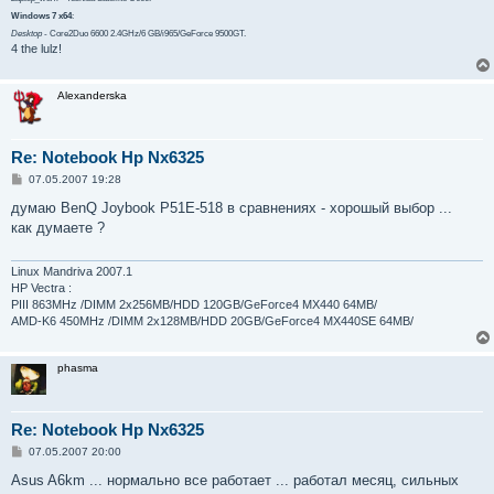
Windows 7 x64
:
Desktop
- Core2Duo 6600 2.4GHz/6 GB/i965/GeForce 9500GT.
4 the lulz!
Alexanderska
Re: Notebook Hp Nx6325
С
07.05.2007 19:28
о
о
думаю BenQ Joybook P51E-518 в сравнениях - хорошый выбор ...
б
как думаете ?
щ
е
н
и
Linux Mandriva 2007.1
е
HP Vectra :
PIII 863MHz /DIMM 2x256MB/HDD 120GB/GeForce4 MX440 64MB/
AMD-K6 450MHz /DIMM 2x128MB/HDD 20GB/GeForce4 MX440SE 64MB/
phasma
Re: Notebook Hp Nx6325
С
07.05.2007 20:00
о
о
Asus A6km ... нормально все работает ... работал месяц, сильных
б