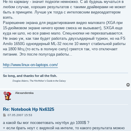
о
Не по карману - значит подкопи немножко. С ati будешь мучаться в
б
любом случае, хороших результатов с такими драйверами не может
щ
е
быть в принципе. Лучше уж тогда с интеловским видеоадаптером
н
взять.
и
е
Разрешение экрана для редактирования видео маловато (XGA при
15-дюймовом экране ничего кроме смеха не вызывает), SXGA еще
куда ни шло, но все равно мало. Спец-кнопки не перехватываются.
Не знаю уж, как там будет работать двухъядерный турион, но на FS
Amilo 1650G одноядерный ML-32 после 10 минут стабильной работы
на 1800 Мгц (то есть в полную силу) греется так, что отключает
питание. Это после полугода работы...
http://www.linux-on-laptops.com/
So long, and thanks for all the fish.
Douglas Adams,
The Hitchhiker's Guide to the Galaxy
Alexanderska
Re: Notebook Hp Nx6325
С
07.05.2007 15:53
о
о
а какой бы мог посоветовать ноутбук до 1000$ ?
б
+ если брать ноут с видяхой на интеле, то какого результата можно
щ