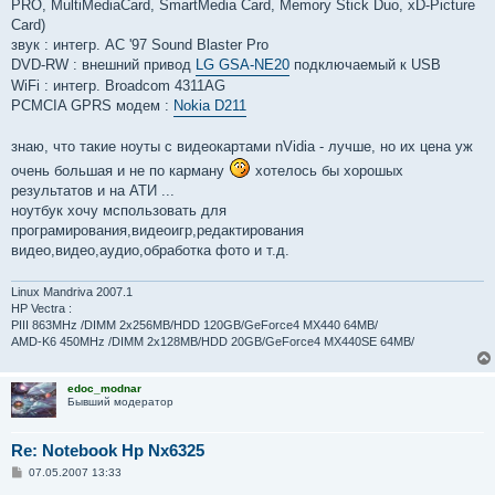
PRO, MultiMediaCard, SmartMedia Card, Memory Stick Duo, xD-Picture
Card)
звук : интегр. AC '97 Sound Blaster Pro
DVD-RW : внешний привод
LG GSA-NE20
подключаемый к USB
WiFi : интегр. Broadcom 4311AG
PCMCIA GPRS модем :
Nokia D211
знаю, что такие ноуты с видеокартами nVidia - лучше, но их цена уж
очень большая и не по карману
хотелось бы хорошых
результатов и на АТИ ...
ноутбук хочу мспользовать для
програмирования,видеоигр,редактирования
видео,видео,аудио,обработка фото и т.д.
Linux Mandriva 2007.1
HP Vectra :
PIII 863MHz /DIMM 2x256MB/HDD 120GB/GeForce4 MX440 64MB/
AMD-K6 450MHz /DIMM 2x128MB/HDD 20GB/GeForce4 MX440SE 64MB/
edoc_modnar
Бывший модератор
Re: Notebook Hp Nx6325
С
07.05.2007 13:33
о