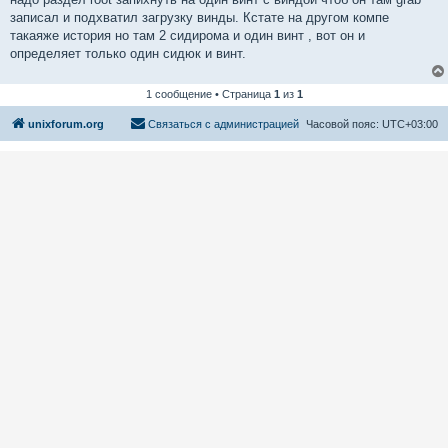
записал и подхватил загрузку винды. Кстате на другом компе
такаяже история но там 2 сидирома и один винт , вот он и
определяет только один сидюк и винт.
1 сообщение • Страница
1
из
1
unixforum.org
Связаться с администрацией
Часовой пояс:
UTC+03:00