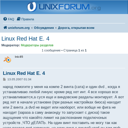
FAQ
Правила
unixforum.org
Обсуждения
Дорога, открытая всем
Linux Red Hat E. 4
Модератор:
Модераторы разделов
1 сообщение • Страница
1
из
1
Ink-85
Linux Red Hat E. 4
С
13.05.2007 01:34
о
о
народ помогите у меня на компе 2 винта (сата) и один dvd , когда я
б
устанавливаю любой линукс кроме ред хет инт. 4 все хорошо все
щ
е
устанавливается,а суся еще и виндовские разделы монтирует. А вот
н
ред хет в начале установке (при разных настройках биоса) находит
и
е
или 2 винта ,а dvd не видет или наоборот, или вобще не фига не
находит (зараза а саму анаконду то запускает с диска) такое
ащущение что какойто лимит на распознание подключоных
устройств ,ЧТО дЕЛАТЬ. На один винт поставить не могу так как
надо раздел root запихнуть на один винт с виндой чтоб он там grab