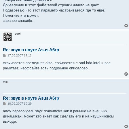
Добавление в этот файл такой строчки ничего не даёт.
Подазреваю что этот параметр настраивается где то ещё.
Помогите кто может.
заранее спасибо.
zool
Re: звук в ноуте Asus A6rp
С
17.05.2007 17:12
о
о
скачивается последняя alsa, собирается с snd-hda-intel и все
б
работает. наофсайте есть подробное описалово.
щ
е
н
и
tolki
е
Re: звук в ноуте Asus A6rp
С
18.05.2007 19:29
о
о
алсу пересобрал. звук появилсчя как и раньше на внешних
б
динамиках. может кто знает как сделать его и на наушниковом
щ
е
выходе.
н
и