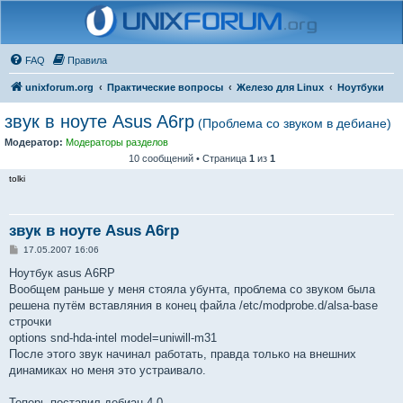
FAQ
Правила
unixforum.org
Практические вопросы
Железо для Linux
Ноутбуки
звук в ноуте Asus A6rp
(Проблема со звуком в дебиане)
Модератор:
Модераторы разделов
10 сообщений • Страница
1
из
1
tolki
звук в ноуте Asus A6rp
С
17.05.2007 16:06
о
о
Ноутбук asus A6RP
б
Вообщем раньше у меня стояла убунта, проблема со звуком была
щ
е
решена путём вставляния в конец файла /etc/modprobe.d/alsa-base
н
строчки
и
е
options snd-hda-intel model=uniwill-m31
После этого звук начинал работать, правда только на внешних
динамиках но меня это устраивало.
Теперь поставил дебиан 4.0