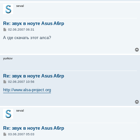
е
seval
Re: звук в ноуте Asus A6rp
С
02.06.2007 06:31
о
о
А где скачать этот алса?
б
щ
е
н
и
yurkov
е
Re: звук в ноуте Asus A6rp
С
02.06.2007 10:56
о
о
http://www.alsa-project.org
б
щ
е
н
и
seval
е
Re: звук в ноуте Asus A6rp
С
03.06.2007 05:03
о