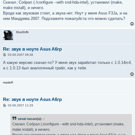
о
Скачал. Собрал (./configure --with snd-hda-intel), установил (make,
б
make install), и ничего.
щ
е
Вроде как звуковая стоит, а звука нет. Ноут у меня Asus F3Ja, и на
н
нем Мандрива 2007. Подскажите пожалуйста что можно сделать?
и
е
ShoGUN
Re: звук в ноуте Asus A6rp
С
03.06.2007 09:38
о
о
А какую версию скачал-то? У меня звук заработал только с 1.0.14rc4,
б
а с 1.0.13 был аналогичный трабл, как у тебя.
щ
е
н
и
masloff
е
Re: звук в ноуте Asus A6rp
С
03.06.2007 11:29
о
о
б
seval
писал(а):
↑
щ
е
Скачал. Собрал (./configure --with snd-hda-intel), установил (make,
н
make install), и ничего.
и
е