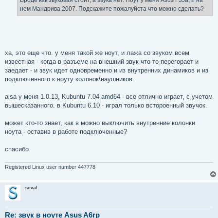
Вроде как звуковая стоит, а звука нет. Ноут у меня Asus F3Ja, и на
нем Мандрива 2007. Подскажите пожалуйста что можно сделать?
ха, это еще что. у меня такой же ноут, и лажа со звуком всем
известная - когда в разъеме на внешний звук что-то перегорает и
заедает - и звук идет одновременно и из внутренних динамиков и из
подключенного к ноуту колонок\наушников.
alsa у меня 1.0.13, Kubuntu 7.04 amd64 - все отлично играет, с учетом
вышесказанного. в Kubuntu 6.10 - играл только встороенный звучок.
может кто-то знает, как в можно выключить внутренние колонки
ноута - оставив в работе подключенные?
спасибо
Registered Linux user number 447778
seval
Re: звук в ноуте Asus A6rp