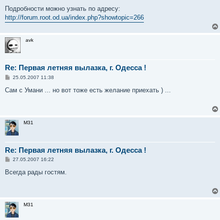
Подробности можно узнать по адресу:
http://forum.root.od.ua/index.php?showtopic=266
avk
Re: Первая летняя вылазка, г. Одесса !
С
25.05.2007 11:38
о
о
Сам с Умани ... но вот тоже есть желание приехать ) ...
б
щ
е
н
и
M31
е
Re: Первая летняя вылазка, г. Одесса !
С
27.05.2007 16:22
о
о
Всегда рады гостям.
б
щ
е
н
и
M31
е