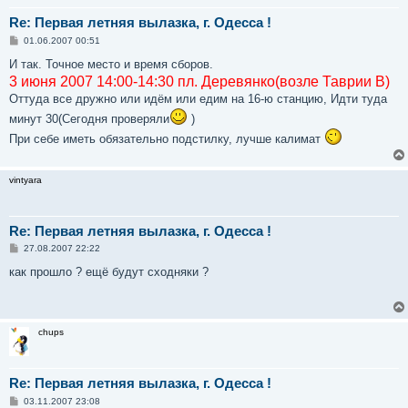
Re: Первая летняя вылазка, г. Одесса !
С
01.06.2007 00:51
о
о
И так. Точное место и время сборов.
б
3 июня 2007 14:00-14:30 пл. Деревянко(возле Таврии В)
щ
е
Оттуда все дружно или идём или едим на 16-ю станцию, Идти туда
н
и
минут 30(Сегодня проверяли
)
е
При себе иметь обязательно подстилку, лучше калимат
vintyara
Re: Первая летняя вылазка, г. Одесса !
С
27.08.2007 22:22
о
о
как прошло ? ещё будут сходняки ?
б
щ
е
н
и
chups
е
Re: Первая летняя вылазка, г. Одесса !
С
03.11.2007 23:08