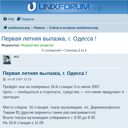
FAQ
Правила
unixforum.org
Разное
Слёты и встречи unixforum.org
Первая летняя вылазка, г. Одесса !
Модератор:
Модераторы разделов
6 сообщений • Страница
1
из
1
M31
Первая летняя вылазка, г. Одесса !
С
24.05.2007 22:15
о
о
Пройдёт она на побережье 16-й станции 3-го июня 2007.
б
Цель — пообщаться и отдохнуть, средства — кто какие придумает и
щ
е
притащит.
н
и
е
Место сборов: 16 станция, театр музкомедии, пл. Деревянко(возле
Таврии В) (другие варианты также рассматриваются)
Возле театра музкомедии собираемся с 9:00 до 9:30.
На 16-й станции к 11:00