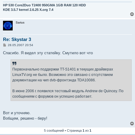
н
и
HP 530 Core2Duo T2400 950GMA 1GB RAM 120 HDD
е
KDE 3.5.7 kernel 2.6.25 X.org 7.4
Sarius
Re: Skystar 3
С
28.05.2007 20:54
о
о
Спасибо. Я видел эту статейку. Смутило вот что
б
щ
е
н
Первоначально поддержки TT-S1401 в текущих драйверах
и
е
LinuxTV.org не было. Возможно это связано с отсутствием
документации на чип dvb-фронтэнда TDA10086.
В июне 2006 г. появился тестовый модуль Andrew de Quincey. По
сообщениям с форумов он успешно работает.
Вот и уточняю.
Вобщем, решено - беру!
5 сообщений • Страница
1
из
1