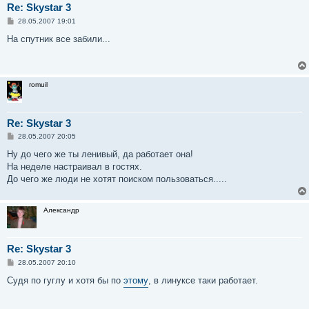
Re: Skystar 3
С
28.05.2007 19:01
о
о
На спутник все забили...
б
щ
е
н
и
romuil
е
Re: Skystar 3
С
28.05.2007 20:05
о
о
Ну до чего же ты ленивый, да работает она!
б
На неделе настраивал в гостях.
щ
е
До чего же люди не хотят поиском пользоваться.....
н
и
е
Александр
Re: Skystar 3
С
28.05.2007 20:10
о
о
Судя по гуглу и хотя бы по
этому
, в линуксе таки работает.
б
щ
е