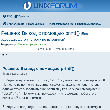
FAQ
Правила
unixforum.org
Погружение
Программирование
Программирование для начинающих
Решено: Вывод с помощью printf()
(Без
завершающего \n строки не выводятся)
Модератор:
Модераторы разделов
8 сообщений • Страница
1
из
1
grub
Решено: Вывод с помощью printf()
С
21.06.2007 16:24
о
о
Вобщем хочу я вывести строку "abcd" и делаю это с помощью printf.
б
Но после выполнения команды строка на экране не появляется,
щ
е
однако стоит выполнить еще printf("\n") как на экран выводится и
н
"abcd" и "\n". Почему так происходит и что делать чтобы этого
и
е
избежать? cout не помогает.
Вобще мне надо сделать небольшую интерактивную програмку в