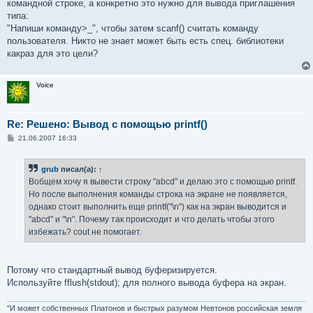
командной строке, а конкретно это нужно для вывода приглашения
типа:
"Напиши команду>_", чтобы затем scanf() считать команду
пользователя. Никто не знает может быть есть спец. библиотеки
какраз для это цели?
Voice
Re: Решено: Вывод с помощью printf()
С
21.06.2007 16:33
о
о
б
grub
писал(а):
↑
щ
е
Вобщем хочу я вывести строку "abcd" и делаю это с помощью printf.
н
Но после выполнения команды строка на экране не появляется,
и
е
однако стоит выполнить еще printf("\n") как на экран выводится и
"abcd" и "\n". Почему так происходит и что делать чтобы этого
избежать? cout не помогает.
Потому что стандартный вывод буферизируется.
Используйте fflush(stdout); для полного вывода буфера на экран.
"И может собственных Платонов и быстрых разумом Невтонов российская земля