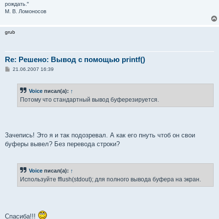
рождать."
М. В. Ломоносов
grub
Re: Решено: Вывод с помощью printf()
С
21.06.2007 16:39
о
о
б
Voice
писал(а):
↑
щ
е
Потому что стандартный вывод буферезируется.
н
и
е
Зачепись! Это я и так подозревал. А как его пнуть чтоб он свои
буферы вывел? Без перевода строки?
Voice
писал(а):
↑
Используйте fflush(stdout); для полного вывода буфера на экран.
Спасиба!!!