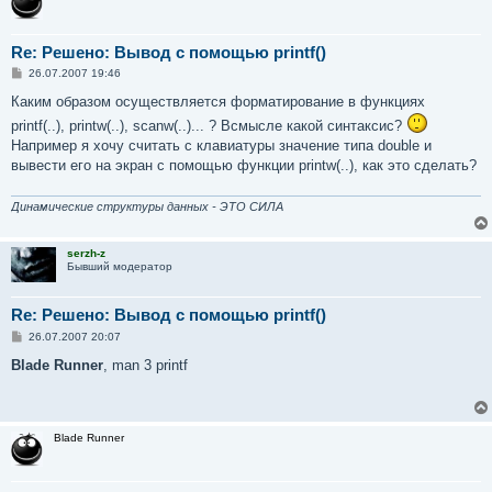
Re: Решено: Вывод с помощью printf()
С
26.07.2007 19:46
о
о
Каким образом осуществляется форматирование в функциях
б
printf(..), printw(..), scanw(..)... ? Всмысле какой синтаксис?
щ
е
Например я хочу считать с клавиатуры значение типа double и
н
вывести его на экран с помощью функции printw(..), как это сделать?
и
е
Динамические структуры данных - ЭТО СИЛА
serzh-z
Бывший модератор
Re: Решено: Вывод с помощью printf()
С
26.07.2007 20:07
о
о
Blade Runner
, man 3 printf
б
щ
е
н
и
Blade Runner
е