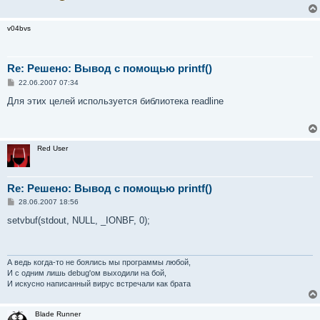
v04bvs
Re: Решено: Вывод с помощью printf()
С
22.06.2007 07:34
о
о
Для этих целей используется библиотека readline
б
щ
е
н
и
Red User
е
Re: Решено: Вывод с помощью printf()
С
28.06.2007 18:56
о
о
setvbuf(stdout, NULL, _IONBF, 0);
б
щ
е
н
и
А ведь когда-то не боялись мы программы любой,
е
И с одним лишь debug'ом выходили на бой,
И искусно написанный вирус встречали как брата
Blade Runner