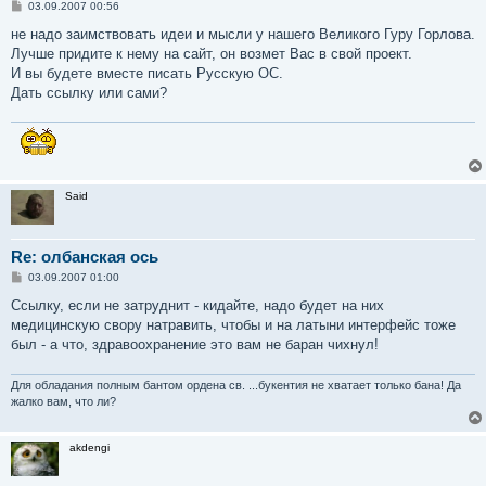
С
03.09.2007 00:56
о
о
не надо заимствовать идеи и мысли у нашего Великого Гуру Горлова.
б
Лучше придите к нему на сайт, он возмет Вас в свой проект.
щ
е
И вы будете вместе писать Русскую ОС.
н
Дать ссылку или сами?
и
е
Said
Re: олбанская ось
С
03.09.2007 01:00
о
о
Ссылку, если не затруднит - кидайте, надо будет на них
б
медицинскую свору натравить, чтобы и на латыни интерфейс тоже
щ
е
был - а что, здравоохранение это вам не баран чихнул!
н
и
е
Для обладания полным бантом ордена св. ...букентия не хватает только бана! Да
жалко вам, что ли?
akdengi