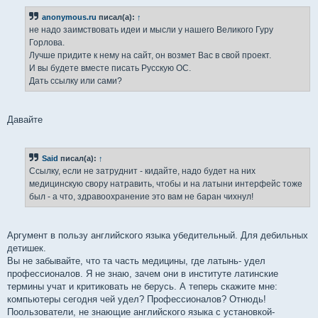
anonymous.ru
писал(а):
↑
не надо заимствовать идеи и мысли у нашего Великого Гуру
Горлова.
Лучше придите к нему на сайт, он возмет Вас в свой проект.
И вы будете вместе писать Русскую ОС.
Дать ссылку или сами?
Давайте
Said
писал(а):
↑
Ссылку, если не затруднит - кидайте, надо будет на них
медицинскую свору натравить, чтобы и на латыни интерфейс тоже
был - а что, здравоохранение это вам не баран чихнул!
Аргумент в пользу английского языка убедительный. Для дебильных
детишек.
Вы не забывайте, что та часть медицины, где латынь- удел
профессионалов. Я не знаю, зачем они в институте латинские
термины учат и критиковать не берусь. А теперь скажите мне:
компьютеры сегодня чей удел? Профессионалов? Отнюдь!
Поользователи, не знающие английского языка с установкой-