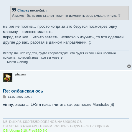
о
о
б
Chapay
писал(а):
↑
щ
е
А может быть оно станет тем что изменить весь смысл линукс !?
н
и
е
мы же не против... просто когда за это берутся посмотрев одну
манриву... смешно малость.
перед тем как... что-то затеять, неплохо б изучить, то что сделали
другие до вас, работая в данном направлении. (:
Всегда пишите код так, будто сопровождать его будет склонный к насилию
психопат, который знает, где вы живете.
— Martin Golding
phasma
Re: олбанская ось
С
14.07.2007 22:28
о
о
vinny
, хыхы ... LFS я начал читать как раз после Mandrake )))
б
щ
е
н
и
NB: Dell XPS 1330 T5250|DDR2 4GB|NV 8400|250 GB
е
Old NB:
Asus A6km AMD Turion MT-32|DDR 2 GB|NV GFGO 7300|60 Gb
OS: Ubuntu 9.10, FreeBSD 8.0