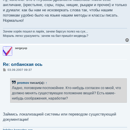
англичане, (крестьяне, сэры, пэры, нищие, рыцари и прочее) и только
и думали: как бы нам не исковеркать слова так, чтобы нашим
потомкам удобно было на языке нашем методы и классы писать.
Нормально!
Зачем хорёк пошел в ларёк, зачем барсук полез на сук...
Мораль легко уразуметь: зачем на бал пришёл медведь?
sergeyvp
Re: олбанская ось
С
03.09.2007 09:37
о
о
б
promov
писал(а):
↑
щ
е
Ладно, поговорим поспокойнее. Кто-нибудь согласен со мной, что
н
должно менять существующее положение вещей? Есть какие-
и
е
нибудь соображения, наработки?
Займись локализацией системы или переводом существующей
документации!