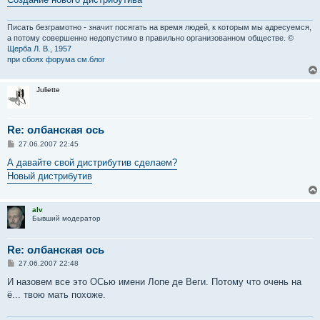
Писать безграмотно - значит посягать на время людей, к которым мы адресуемся,
а потому совершенно недопустимо в правильно организованном обществе. ©
Щерба Л. В., 1957
при сбоях форума см.блог
Juliette
Re: олбанская ось
С
27.06.2007 22:45
о
о
А давайте свой дистрибутив сделаем?
б
Новый дистрибутив
щ
е
н
и
alv
е
Бывший модератор
Re: олбанская ось
С
27.06.2007 22:48
о
о
И назовем все это ОСью имени Лопе де Веги. Потому что очень на
б
ё... твою мать похоже.
щ
е
н