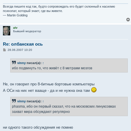
Всегда пишите код так, будто сопровождать его будет склонный к насилию
психопат, который знает, где вы живете.
— Martin Golding
alv
Бывший модератор
Re: олбанская ось
С
28.06.2007 10:20
о
о
б
vinny
писал(а):
↑
щ
е
ибо подвинуть то, что живёт с 8 метрами мозгов
н
и
е
Не, он говорил про 8-битные бортовые компьютеры
А ОСи на них нет вааще - да и не нужна она там
vinny
писал(а):
↑
phasma, ибо он первый сказал, что на московских линуксовках
захват мира обсуждают регулярно
ни одного такого обсуждения не помню