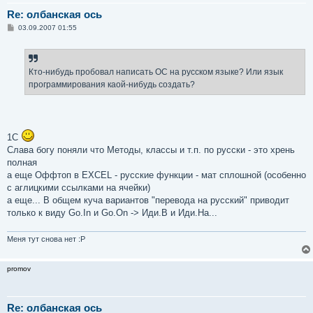
Re: олбанская ось
С
03.09.2007 01:55
о
о
б
щ
е
Кто-нибудь пробовал написать ОС на русском языке? Или язык
н
программирования каой-нибудь создать?
и
е
1C
Слава богу поняли что Методы, классы и т.п. по русски - это хрень
полная
а еще Оффтоп в EXСEL - русские функции - мат сплошной (особенно
с аглицкими ссылками на ячейки)
а еще... В общем куча вариантов "перевода на русский" приводит
только к виду Go.In и Go.On -> Иди.В и Иди.На...
Меня тут снова нет :P
promov
Re: олбанская ось