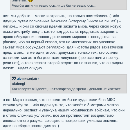
Злые вы.
Чем бы дитя ни тешилось, лишь бы не вешалось...
нет, мы добрые... могли и отравить, но только постебались (: ибо
идущих путем полковника Алксниса (которому "никто не пишет") --
легион... и они со своими идеями захвата мира, через свою новую
осько-дистрибутивку... как-то под достали. предлагаю закрепить
право обсуждения планов достижения мирового господства, за
phasma, ибо он первый сказал, что на московских линуксовках
захват мира обсуждают регулярно. для чистоты рядов захватчиков
предлагаю... в мегадиктаторы, допускать только тех, кто осилил
ознакомиться хотя бы десятком линупсов (про всю почти тысячу...
речи нет), а то склепают второй редхат по не знанию, что он рядом
лежит... будет обидно.
alv
писал(а):
↑
akdengi
Как говорят в Одессе, Шаттлвортов до хрена - деньгов не хватает.
а вот Марк говорил, что не полетел бы ни куда, если б на МКС
стояла убунта... ибо подвинуть то, что живёт с 8 метрами мозгов...
нереально. респект и уважуха нашим космическим войскам, что они
в столь сложных условиях, всё же противостоят воздействию
инопланетного разума, сеющего в неокрепших умишках землян...
идеи по сборке нового дистра. (: