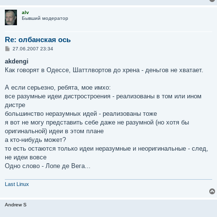
alv
Бывший модератор
Re: олбанская ось
С
27.06.2007 23:34
о
о
akdengi
б
Как говорят в Одессе, Шаттлвортов до хрена - деньгов не хватает.
щ
е
н
А если серьезно, ребята, мое имхо:
и
е
все разумные идеи дистростроения - реализованы в том или ином
дистре
большинство неразумных идей - реализованы тоже
я вот не могу представить себе даже не разумной (но хотя бы
оригинальной) идеи в этом плане
а кто-нибудь может?
то есть остаются только идеи неразумные и неоригинальные - след,
не идеи вовсе
Одно слово - Лопе де Вега...
Last Linux
Andrew S