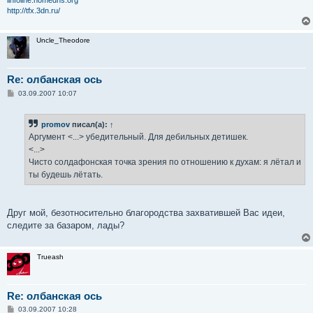
linfoline.homedns.org
http://tfx.3dn.ru/
Uncle_Theodore
Re: олбанская ось
С
03.09.2007 10:07
о
о
б
promov
писал(а):
↑
щ
е
Аргумент <...> убедительный. Для дебильных детишек.
н
<...>
и
е
Чисто солдафонская точка зрения по отношению к духам: я лётал и
ты будешь лётать.
Друг мой, безотносительно благородства захватившей Вас идеи,
следите за базаром, лады?
Trueash
Re: олбанская ось
С
03.09.2007 10:28