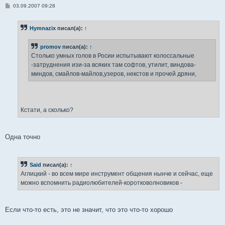
С
03.09.2007 09:28
о
о
б
Hymnazix
писал(а):
↑
щ
е
н
promov
писал(а):
↑
и
е
Столько умных голов в Росии испытывают колоссальные
-затруднения изи-за всяких там софтов, утилит, виндова-
миндов, смайлов-майлов,узеров, некстов и прочей дряни,
Кстати, а сколько?
Одна точно
Said
писал(а):
↑
Аглицкий - во всем мире инструмент общения нынче и сейчас, еще
можно вспомнить радиолюбителей-коротковолновиков -
Если что-то есть, это не значит, что это что-то хорошо