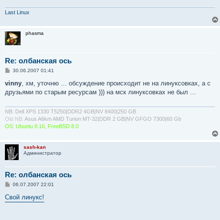
Last Linux
phasma
Re: олбанская ось
С
30.06.2007 01:41
о
о
vinny
, хм, уточню ... обсуждение происходит не на линуксовках, а с
б
друзьями по старым ресурсам ))) на мск линуксовках не был ...
щ
е
н
и
NB: Dell XPS 1330 T5250|DDR2 4GB|NV 8400|250 GB
е
Old NB:
Asus A6km AMD Turion MT-32|DDR 2 GB|NV GFGO 7300|60 Gb
OS: Ubuntu 9.10, FreeBSD 8.0
sash-kan
Администратор
Re: олбанская ось
С
06.07.2007 22:01
о
о
Свой линукс!
б
щ
е
н