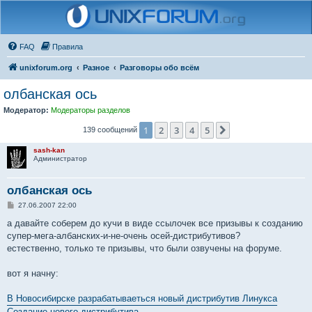
FAQ
Правила
unixforum.org
Разное
Разговоры обо всём
олбанская ось
Модератор:
Модераторы разделов
1
2
3
4
5
След.
139 сообщений
sash-kan
Администратор
олбанская ось
С
27.06.2007 22:00
о
о
а давайте соберем до кучи в виде ссылочек все призывы к созданию
б
супер-мега-албанских-и-не-очень осей-дистрибутивов?
щ
е
естественно, только те призывы, что были озвучены на форуме.
н
и
е
вот я начну:
В Новосибирске разрабатываеться новый дистрибутив Линукса
Создание нового дистрибутива