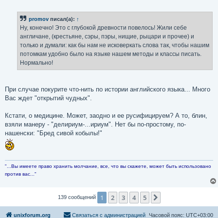
о
о
б
promov
писал(а):
↑
щ
е
Ну, конечно! Это с глубокой древности повелось! Жили себе
н
англичане, (крестьяне, сэры, пэры, нищие, рыцари и прочее) и
и
е
только и думали: как бы нам не исковеркать слова так, чтобы нашим
потомкам удобно было на языке нашем методы и классы писать.
Нормально!
При случае покурите что-нить по истории английского языка... Много
Вас ждет "открытий чудных".
Кстати, о медицине. Может, заодно и ее русифицируем? А то, блин,
взяли манеру - "делириум-...ириум". Нет бы по-простому, по-
нашенски: "Бред сивой кобылы!"
"...Вы имеете право хранить молчание, все, что вы скажете, может быть использовано
против вас..."
1
2
3
4
5
След.
139 сообщений
unixforum.org
Связаться с администрацией
Часовой пояс:
UTC+03:00