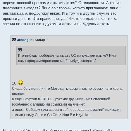
переустановкой программ сталкиваются? Cталкиваются. А как из
положения выходят? Либо со стороны кого-то приглашают, либо...
английский. А по-другому никак. И в том и в другом случае это
время и деньги. Это правильно, да? Чисто солдафонская точка
зрения по отношению к духам: я лётал и ты будешь лётать.
akdengi
писал(а):
↑
Кто-нибудь пробовал написать ОС на русском языке? Или
язык программирования каой-нибудь создать?
1C
Слава богу поняли что Методы, классы и т.п. по русски - это хрень
полная
а еще Оффтоп в EXСEL - русские функции - мат сплошной
(особенно с аглицкими ссылками на ячейки)
а еще... В общем куча вариантов "перевода на русский" приводит
только к виду Go.In и Go.On -> Иди.В и Иди.На...
Ну, конечно! Это с глубокой древности повелось! Жили себе