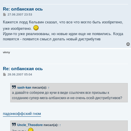
Re: олбанская ось
С
27.06.2007 23:53
о
о
Кажется лорд Кельвин сказал, что все что могло быть изобретено,
б
уже изобретено.
щ
е
Идеи-то уже реализованы, но новые идеи еще не появились. Когда
н
появятся - появится смысл делать новый дистрибутив
и
е
vinny
Re: олбанская ось
С
28.06.2007 05:04
о
о
б
sash-kan
писал(а):
↑
щ
е
а давайте соберем до кучи в виде ссылочек все призывы к
н
созданию супер-мега-албанских-и-не-очень осей-дистрибутивов?
и
е
падонкоффский гном
Uncle_Theodore
писал(а):
↑