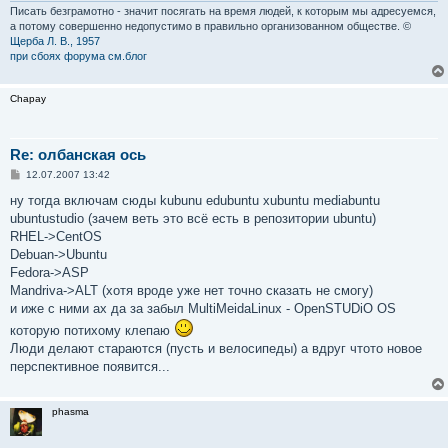
и
Писать безграмотно - значит посягать на время людей, к которым мы адресуемся,
е
а потому совершенно недопустимо в правильно организованном обществе. ©
Щерба Л. В., 1957
при сбоях форума см.блог
Chapay
Re: олбанская ось
С
12.07.2007 13:42
о
о
ну тогда включам сюды kubunu edubuntu xubuntu mediabuntu
б
ubuntustudio (зачем веть это всё есть в репозитории ubuntu)
щ
е
RHEL->CentOS
н
Debuan->Ubuntu
и
е
Fedora->ASP
Mandriva->ALT (хотя вроде уже нет точно сказать не смогу)
и иже с ними ах да за забыл MultiMeidaLinux - OpenSTUDiO OS
которую потихому клепаю
Люди делают стараются (пусть и велосипеды) а вдруг чтото новое
перспективное появится...
phasma