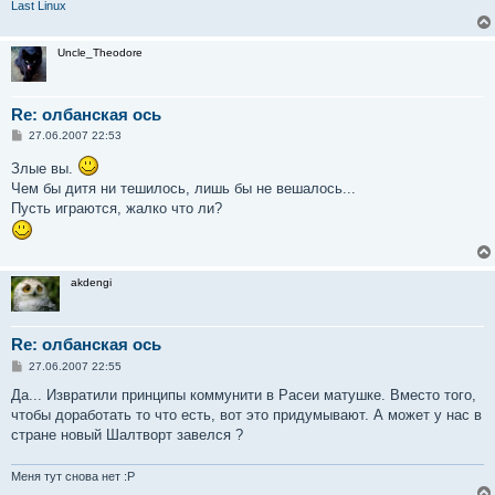
и
Last Linux
е
Uncle_Theodore
Re: олбанская ось
С
27.06.2007 22:53
о
о
Злые вы.
б
Чем бы дитя ни тешилось, лишь бы не вешалось...
щ
е
Пусть играются, жалко что ли?
н
и
е
akdengi
Re: олбанская ось
С
27.06.2007 22:55
о
о
Да... Извратили принципы коммунити в Расеи матушке. Вместо того,
б
чтобы доработать то что есть, вот это придумывают. А может у нас в
щ
е
стране новый Шалтворт завелся ?
н
и
е
Меня тут снова нет :P