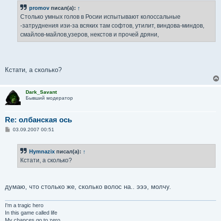
б
promov
писал(а):
↑
щ
е
Столько умных голов в Росии испытывают колоссальные
н
-затруднения изи-за всяких там софтов, утилит, виндова-миндов,
и
е
смайлов-майлов,узеров, некстов и прочей дряни,
Кстати, а сколько?
Dark_Savant
Бывший модератор
Re: олбанская ось
С
03.09.2007 00:51
о
о
б
Hymnazix
писал(а):
↑
щ
е
Кстати, а сколько?
н
и
е
думаю, что столько же, сколько волос на.. эээ, молчу.
I'm a tragic hero
In this game called life
My chances go to zero