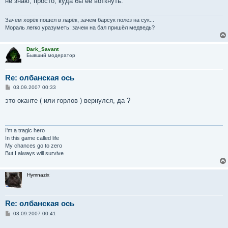
не знаю, просто, куда бы её воткнуть.
Зачем хорёк пошел в ларёк, зачем барсук полез на сук...
Мораль легко уразуметь: зачем на бал пришёл медведь?
Dark_Savant
Бывший модератор
Re: олбанская ось
С
03.09.2007 00:33
о
о
это оканте ( или горлов ) вернулся, да ?
б
щ
е
н
и
I'm a tragic hero
е
In this game called life
My chances go to zero
But I always will survive
Hymnazix
Re: олбанская ось
С
03.09.2007 00:41
о
о