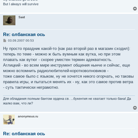
But I always will survive
Said
Re: олбанская ось
С
03.09.2007 00:53
о
о
Ну просто праздник какой-то (как раз второй раз в магазин сходил):
б
теперь по теме - можно ж быть вумным как вутка, но при этом
щ
е
плавать как вутюг - скорее уместен термин адекватность.
н
Аглицкий - во всем мире инструмент общения нынче и сейчас, еще
и
е
можно вспомнить радиолюбителей-коротковолновиков -
тоже самое было с языком, ну не хочется никого огорчать, но таковы
правила игры, и пытаться менять их - ну, как это самое против ветра
- суть тактически неграмотно.
Для обладания полным бантом ордена св. ...букентия не хватает только бана! Да
жалко вам, что ли?
anonymous.ru
Re: олбанская ось