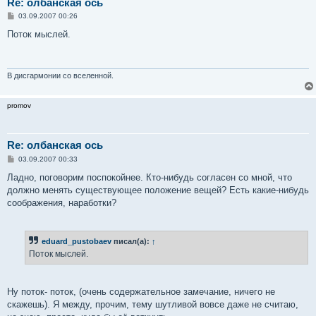
Re: олбанская ось
С
03.09.2007 00:26
о
о
Поток мыслей.
б
щ
е
н
и
В дисгармонии со вселенной.
е
promov
Re: олбанская ось
С
03.09.2007 00:33
о
о
Ладно, поговорим поспокойнее. Кто-нибудь согласен со мной, что
б
должно менять существующее положение вещей? Есть какие-нибудь
щ
е
соображения, наработки?
н
и
е
eduard_pustobaev
писал(а):
↑
Поток мыслей.
Ну поток- поток, (очень содержательное замечание, ничего не
скажешь). Я между, прочим, тему шутливой вовсе даже не считаю,