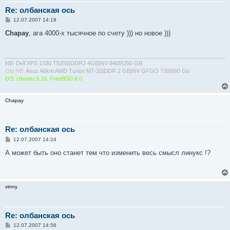
Re: олбанская ось
С
12.07.2007 14:18
о
о
Chapay
, ага 4000-х тысячное по счету ))) но новое )))
б
щ
е
н
и
NB: Dell XPS 1330 T5250|DDR2 4GB|NV 8400|250 GB
е
Old NB:
Asus A6km AMD Turion MT-32|DDR 2 GB|NV GFGO 7300|60 Gb
OS: Ubuntu 9.10, FreeBSD 8.0
Chapay
Re: олбанская ось
С
12.07.2007 14:24
о
о
А может быть оно станет тем что изменить весь смысл линукс !?
б
щ
е
н
и
vinny
е
Re: олбанская ось
С
12.07.2007 14:58