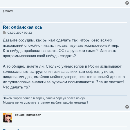
promov
Re: олбанская ось
С
03.09.2007 00:22
о
о
Давайте обсудим, как бы нам сделать так, чтобы безо всяких
б
психований спокойно читать, писать, изучать компьютерный мир.
щ
е
Кто-нибудь пробовал написать ОС на русском языке? Или язык
н
программирования каой-нибудь создать?
и
е
А то обидно, знаете ли. Столько умных голов в Росии испытывают
колоссальные -затруднения изи-за всяких там софтов, утилит,
виндова-миндов, смайлов-майлов,узеров, некстов и прочей дряни, а
их тупоголовые аналоги за рубежом посмеиваются. Зла не хватает!
Что делать то?
Зачем хорёк пошел в ларёк, зачем барсук полез на сук...
Мораль легко уразуметь: зачем на бал пришёл медведь?
eduard_pustobaev