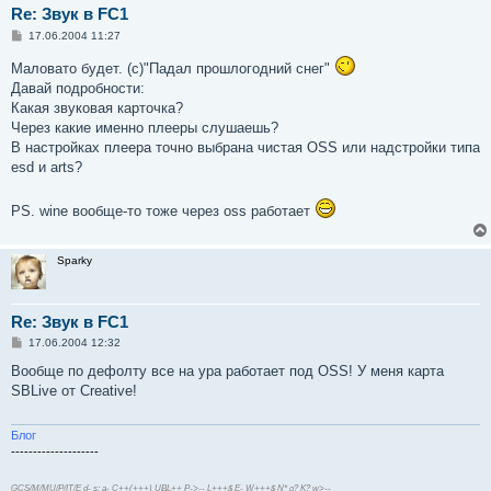
Re: Звук в FC1
С
17.06.2004 11:27
о
о
Маловато будет. (с)"Падал прошлогодний снег"
б
Давай подробности:
щ
е
Какая звуковая карточка?
н
Через какие именно плееры слушаешь?
и
е
В настройках плеера точно выбрана чистая OSS или надстройки типа
esd и arts?
PS. wine вообще-то тоже через oss работает
Sparky
Re: Звук в FC1
С
17.06.2004 12:32
о
о
Вообще по дефолту все на ура работает под OSS! У меня карта
б
SBLive от Creative!
щ
е
н
и
Блог
е
--------------------
GCS/M/MU/P/IT/E d- s: a- C++(+++) UBL++ P->-- L+++$ E- W+++$ N* o? K? w>--