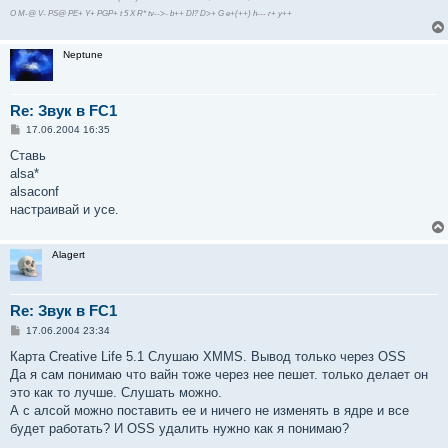
O M-@ V- PS@ PE+ Y+ PGP+ t 5 X R* tv-->- b++ DI? D>+ G e+(++) h--- r+ y++
Neptune
Re: Звук в FC1
С
17.06.2004 16:35
о
о
Ставь
б
alsa*
щ
е
alsaconf
н
настраивай и усе.
и
е
Alagert
Re: Звук в FC1
С
17.06.2004 23:34
о
о
Карта Creative Life 5.1 Слушаю XMMS. Вывод только через OSS
б
Да я сам понимаю что вайн тоже через нее пешет. только делает он
щ
е
это как то лучше. Слушать можно.
н
А с алсой можно поставить ее и ничего не изменять в ядре и все
и
е
будет работать? И OSS удалить нужно как я понимаю?