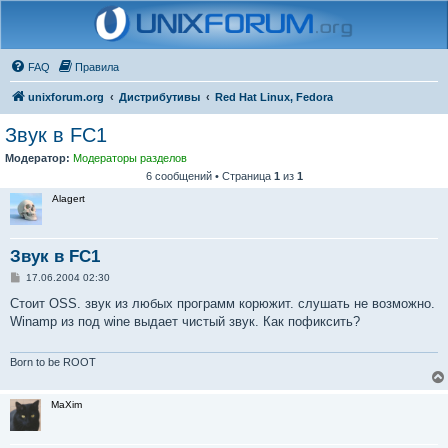
FAQ
Правила
unixforum.org
Дистрибутивы
Red Hat Linux, Fedora
Звук в FC1
Модератор:
Модераторы разделов
6 сообщений • Страница
1
из
1
Alagert
Звук в FC1
С
17.06.2004 02:30
о
о
Стоит OSS. звук из любых программ корюжит. слушать не возможно.
б
Winamp из под wine выдает чистый звук. Как пофиксить?
щ
е
н
и
Born to be ROOT
е
MaXim