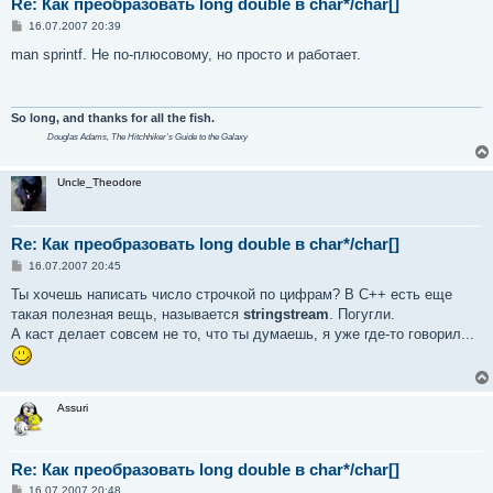
Re: Как преобразовать long double в char*/char[]
С
16.07.2007 20:39
о
о
man sprintf. Не по-плюсовому, но просто и работает.
б
щ
е
н
и
So long, and thanks for all the fish.
е
Douglas Adams,
The Hitchhiker's Guide to the Galaxy
Uncle_Theodore
Re: Как преобразовать long double в char*/char[]
С
16.07.2007 20:45
о
о
Ты хочешь написать число строчкой по цифрам? В C++ есть еще
б
такая полезная вещь, называется
stringstream
. Погугли.
щ
е
А каст делает совсем не то, что ты думаешь, я уже где-то говорил...
н
и
е
Assuri
Re: Как преобразовать long double в char*/char[]
С
16.07.2007 20:48