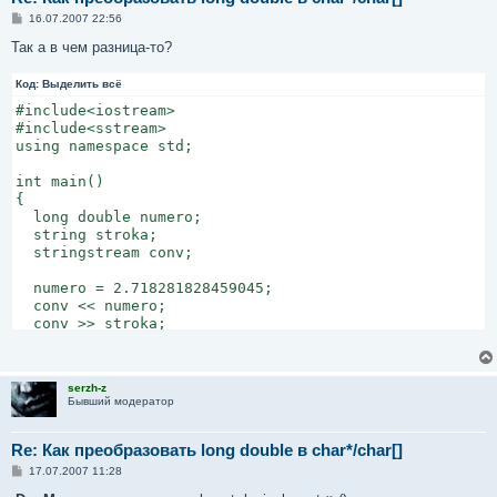
С
16.07.2007 22:56
о
о
Так а в чем разница-то?
б
щ
Код:
е
Выделить всё
н
#include<iostream>

и
е
#include<sstream>

using namespace std;

int main()

{

  long double numero;

  string stroka;

  stringstream conv;

  numero = 2.718281828459045;

  conv << numero;

  conv >> stroka;

  cout << "Stroka is " << stroka << endl;

serzh-z
  return 0;

Бывший модератор
}
Re: Как преобразовать long double в char*/char[]
С
17.07.2007 11:28
о
о