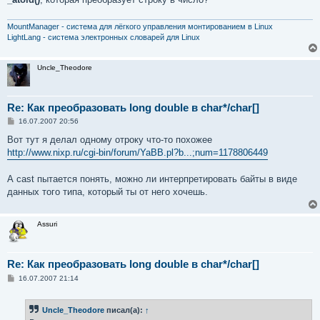
MountManager - система для лёгкого управления монтированием в Linux
LightLang - система электронных словарей для Linux
Uncle_Theodore
Re: Как преобразовать long double в char*/char[]
С
16.07.2007 20:56
о
о
Вот тут я делал одному отроку что-то похожее
б
http://www.nixp.ru/cgi-bin/forum/YaBB.pl?b...;num=1178806449
щ
е
н
А cast пытается понять, можно ли интерпретировать байты в виде
и
е
данных того типа, который ты от него хочешь.
Assuri
Re: Как преобразовать long double в char*/char[]
С
16.07.2007 21:14
о
о
б
Uncle_Theodore
писал(а):
↑
щ