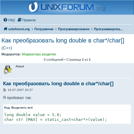
FAQ
Правила
unixforum.org
Погружение
Программирование
Программирование для начинающих
Как преобразовать long double в char*/char[]
(C++)
Модератор:
Модераторы разделов
9 сообщений • Страница
1
из
1
Assuri
Как преобразовать long double в char*/char[]
С
16.07.2007 20:37
о
о
Я пробовал так:
б
щ
Код:
е
Выделить всё
н
long double value = 5.0;

и
е
char str [MAX] = static_cast<char*>(value);