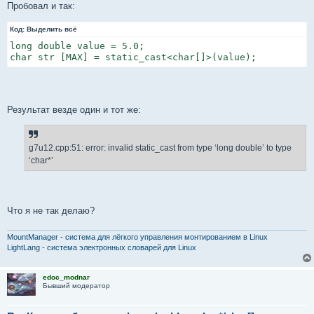
Пробовал и так:
Код:
Выделить всё
long double value = 5.0;

char str [MAX] = static_cast<char[]>(value);
Результат везде один и тот же:
g7u12.cpp:51: error: invalid static_cast from type ‘long double’ to type
‘char*’
Что я не так делаю?
MountManager - система для лёгкого управления монтированием в Linux
LightLang - система электронных словарей для Linux
edoc_modnar
Бывший модератор