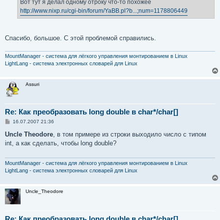
е
Вот тут я делал одному отроку что-то похожее
н
http://www.nixp.ru/cgi-bin/forum/YaBB.pl?b...;num=1178806449
и
е
Спасибо, большое. С этой проблемой справились.
MountManager - система для лёгкого управления монтированием в Linux
LightLang - система электронных словарей для Linux
Assuri
Re: Как преобразовать long double в char*/char[]
С
16.07.2007 21:36
о
о
Uncle Theodore
, в том примере из строки выходило число с типом
б
int, а как сделать, чтобы long double?
щ
е
н
и
MountManager - система для лёгкого управления монтированием в Linux
е
LightLang - система электронных словарей для Linux
Uncle_Theodore
Re: Как преобразовать long double в char*/char[]