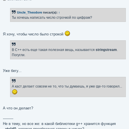
о
о
б
Uncle_Theodore
писал(а):
↑
щ
е
Ты хочешь написать число строчкой по цифрам?
н
и
е
Я хочу, чтобы число было строкой
В C++ есть еще такая полезная вещь, называется
stringstream
.
Погугли.
Уже бегу...
А каст делает совсем не то, что ты думаешь, я уже где-то говорил...
А что он делает?
---------
Не в тему, но все же: в какой библиотеки g++ хранится функция
_atold()
, которая преобразует строку в число?