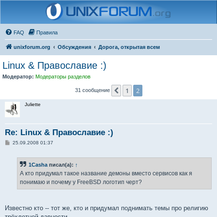
FAQ
Правила
unixforum.org
Обсуждения
Дорога, открытая всем
Linux & Православие :)
Модератор:
Модераторы разделов
1
2
Пред.
31 сообщение
Juliette
Re: Linux & Православие :)
С
25.09.2008 01:37
о
о
б
1Casha
писал(а):
↑
щ
е
А кто придумал такое название демоны вместо сервисов как я
н
понимаю и почему у FreeBSD логотип черт?
и
е
Известно кто -- тот же, кто и придумал поднимать темы про религию
трёхлетней давности.