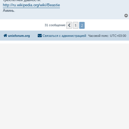
http://ru.wikipedia.org/wiki/Beastie
Аминь.
1
2
Пред.
31 сообщение
unixforum.org
Связаться с администрацией
Часовой пояс:
UTC+03:00