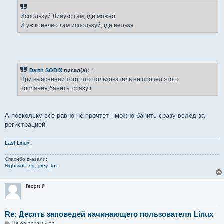
е
н
Используй Линукс там, где можно
и
е
И уж конечно там используй, где нельзя
Darth SODIX
писал(а):
↑
При выяснении того, что пользователь не прочёл этого
послания,банить..сразу.)
А поскольку все равно не прочтет - можно банить сразу вслед за
регистрацией
Last Linux
Спасибо сказали:
Nightwolf_ng
,
grey_fox
Георгий
Re: Десять заповедей начинающего пользователя Linux
С