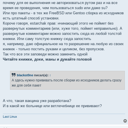
почему для ее выполнения не авторизоваться рутом раз и на все
время ее проведения, чем пользоваться sudo или даже su?
Или про пакеты - в тех же FreeBSD или Gentoo сборка из исходников
есть штатный способ установки.
Короче говоря, estarchak прав: нчинающий этого не поймет без
развернутых комментариев (или, хуже того, поймет неправильно). А
развернутые комментарии можно запостить сюда из любой толстой
книжки. Или саму толстую книжку сюда запостить
я, например, даю официальное на то разрешение на любую из своих
книжек - только постить руками и целиком, без пропусков.
Так что все эти заповеди можно заменить одной
Читайте книжки, доки, маны и думайте головой
blackst0ne
писал(а):
↑
А здесь нужно прививать после сборки из исходников делать сразу
же для себя пакет
А что, такая вакцина уже разработана?
И в какой же больнице или ветлечебнице ее прививают?
Last Linux