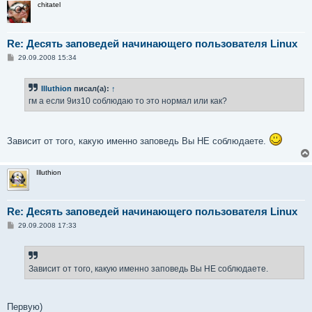
chitatel
Re: Десять заповедей начинающего пользователя Linux
С
29.09.2008 15:34
о
о
б
Illuthion
писал(а):
↑
щ
е
гм а если 9из10 соблюдаю то это нормал или как?
н
и
е
Зависит от того, какую именно заповедь Вы НЕ соблюдаете.
Illuthion
Re: Десять заповедей начинающего пользователя Linux
С
29.09.2008 17:33
о
о
б
щ
е
Зависит от того, какую именно заповедь Вы НЕ соблюдаете.
н
и
е
Первую)