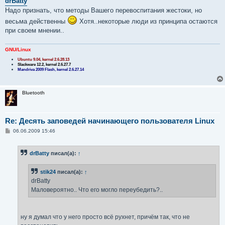
drBatty
б
Надо признать, что методы Вашего перевоспитания жестоки, но
щ
е
весьма действенны
Хотя..некоторые люди из принципа остаются
н
при своем мнении..
и
е
GNU/Linux
Ubuntu 9.04, kernel 2.6.28.13
Slackware 12.2, kernel 2.6.27.7
Mandriva 2009 Flash, kernel 2.6.27.14
Bluetooth
Re: Десять заповедей начинающего пользователя Linux
С
06.06.2009 15:46
о
о
б
drBatty
писал(а):
↑
щ
е
н
stik24
писал(а):
↑
и
е
drBatty
Маловероятно.. Что его могло переубедить?..
ну я думал что у него просто всё рухнет, причём так, что не