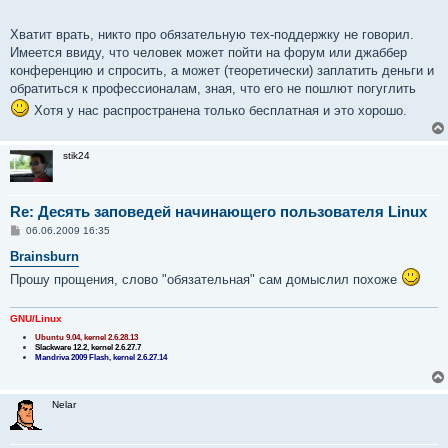
Хватит врать, никто про обязательную тех-поддержку не говорил.
Имеется ввиду, что человек может пойти на форум или джаббер
конференцию и спросить, а может (теоретически) заплатить деньги и
обратиться к профессионалам, зная, что его не пошлют погуглить
Хотя у нас распространена только бесплатная и это хорошо.
stik24
Re: Десять заповедей начинающего пользователя Linux
С
06.06.2009 16:35
о
о
Brainsburn
б
Прошу прощения, слово "обязательная" сам домыслил похоже
щ
е
н
и
GNU/Linux
е
Ubuntu 9.04, kernel 2.6.28.13
Slackware 12.2, kernel 2.6.27.7
Mandriva 2009 Flash, kernel 2.6.27.14
Nelar