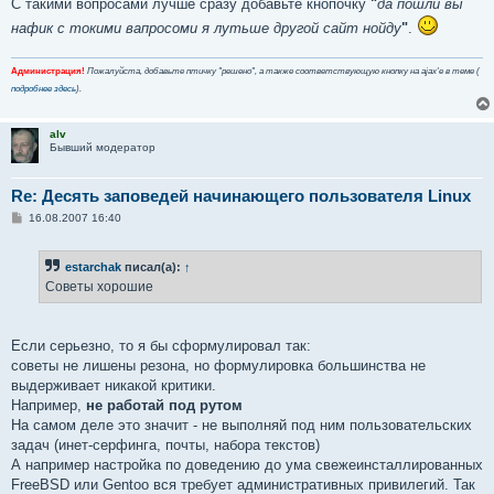
С такими вопросами лучше сразу добавьте кнопочку
"
да пошли вы
нафик с токими вапросоми я лутьше другой сайт нойду
"
.
Администрация!
Пожалуйста, добавьте птичку "решено", а также соответствующую кнопку на ajax'е в теме (
подробнее здесь
).
alv
Бывший модератор
Re: Десять заповедей начинающего пользователя Linux
С
16.08.2007 16:40
о
о
б
estarchak
писал(а):
↑
щ
е
Советы хорошие
н
и
е
Если серьезно, то я бы сформулировал так:
советы не лишены резона, но формулировка большинства не
выдерживает никакой критики.
Например,
не работай под рутом
На самом деле это значит - не выполняй под ним пользовательских
задач (инет-серфинга, почты, набора текстов)
А например настройка по доведению до ума свежеинсталлированных
FreeBSD или Gentoo вся требует административных привилегий. Так