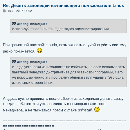
Re: Десять заповедей начинающего пользователя Linux
С
16.08.2007 16:02
о
о
б
akdengi
писал(а):
↑
щ
е
Используй “sudo” или “su -” для задач администрирования.
н
и
е
При грамотной настройке sudo, возможность случайно убить систему
резко понижается.
akdengi
писал(а):
↑
Иногда установки из исходников не избежать, но если использовать
пакетный менеджер дистрибутива для установки программы, с его
же помощью можно эту программу обновить или удалить. Это одна
из сильных сторон Linux.
А здесь нужно прививать после сборки из исходников делать сразу
же для себя пакет и устанавливать с помощью пакетного
менеджера, а не тыркаться потом с
make uninstall
.
=====================================================
======================