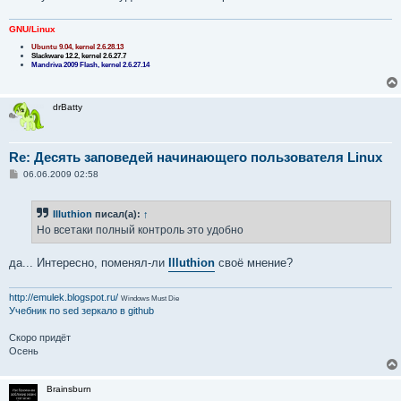
GNU/Linux
Ubuntu 9.04, kernel 2.6.28.13
Slackware 12.2, kernel 2.6.27.7
Mandriva 2009 Flash, kernel 2.6.27.14
drBatty
Re: Десять заповедей начинающего пользователя Linux
С
06.06.2009 02:58
о
о
б
Illuthion
писал(а):
↑
щ
е
Но всетаки полный контроль это удобно
н
и
е
да... Интересно, поменял-ли
Illuthion
своё мнение?
http://emulek.blogspot.ru/
Windows Must Die
Учебник по sed
зеркало в github
Скоро придёт
Осень
Brainsburn