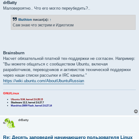
о
drBatty
б
Маловероятно.. Что его могло переубедить?..
щ
е
н
Illuthion
писал(а):
↑
и
е
Сам знаю что экстрим и Идиотизм
Brainsburn
Насчет обязательной платной тех-поддержки не согласен. Например:
"Вы можете общаться с сообществом Ubuntu, включая
разработчиков, переводчиков и активистов технической поддержки
через наши списки рассылки и IRC каналы."
https://wiki.ubuntu.com/AboutUbuntuRussian
GNU/Linux
Ubuntu 9.04, kernel 2.6.28.13
Slackware 12.2, kernel 2.6.27.7
Mandriva 2009 Flash, kernel 2.6.27.14
drBatty
Re: Десять заповедей начинающего пользователя Linux