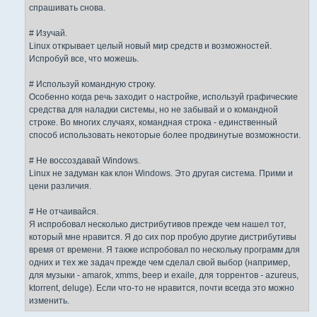
спрашивать снова.
# Изучай.
Linux открывает целый новый мир средств и возможностей.
Испробуй все, что можешь.
# Используй командную строку.
Особенно когда речь заходит о настройке, используй графические
средства для наладки системы, но не забывай и о командной
строке. Во многих случаях, командная строка - единственный
способ использовать некоторые более продвинутые возможности.
# Не воссоздавай Windows.
Linux не задуман как клон Windows. Это другая система. Прими и
цени различия.
# Не отчаивайся.
Я испробовал несколько дистрибутивов прежде чем нашел тот,
который мне нравится. Я до сих пор пробую другие дистрибутивы
время от времени. Я также испробовал по нескольку программ для
одних и тех же задач прежде чем сделал свой выбор (например,
для музыки - amarok, xmms, beep и exaile, для торрентов - azureus,
ktorrent, deluge). Если что-то не нравится, почти всегда это можно
изменить.