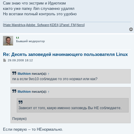
Сам знаю что экстрим и Идиотизм
както уже папку /bin случаенно удалял
Но всетаки полный контроль это удобно
[
Hate Mandriva;Adobe_Sofware;KDE4;1Panel_FM;Nero
]
t.t
Бывший модератор
Re: Десять заповедей начинающего пользователя Linux
С
29.09.2008 18:12
о
о
б
Illuthion
писал(а):
↑
щ
е
гм а если 9из10 соблюдаю то это нормал или как?
н
и
е
Illuthion
писал(а):
↑
Зависит от того, какую именно заповедь Вы НЕ соблюдаете.
Первую)
Если первую -- то НЕнормально.