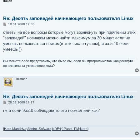
duken
Re: Десять заповедей начинающего пользователя Linux
С
18.01.2008 12:36
о
о
ответы на все вопросы которые могут возникнуть при прочтении этих
б
"заповедей" новичком можно найти максимум за 30 минут если не
щ
е
умеешь пользоваться поиком(в том числе гуглом), и за 5-10 если
н
умеешь ))
и
е
Вы можете себе представить, что было бы, если бы программистам микрософта
не платили за утяжеление кода?
Illuthion
Re: Десять заповедей начинающего пользователя Linux
С
28.09.2008 18:17
о
о
гм а если 9из10 соблюдаю то это нормал или как?
б
щ
е
н
и
[
Hate Mandriva;Adobe_Sofware;KDE4;1Panel_FM;Nero
]
е