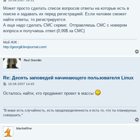
16.08.2007 14:22
о
о
Может просто сделать список вопросов ответы на которые есть в
б
поиске и задавать их перед регистрацией. Если человек сможет
щ
е
найти ответы, то регистрируется.
н
А еще надо сделать СМС сервис. Отправляешь СМС с номером
и
е
вопроса и получаешь ответ.(0,99$ за СМС)
Мой ЖЖ :
http://georgiil.livejournal.com/
Red Gremlin
Re: Десять заповедей начинающего пользователя Linux
С
16.08.2007 14:45
о
о
Осталось найти, кто продвинет проект в массы
б
щ
е
н
и
"В мире есть случайность, есть предопределенность и есть то, что ты планируешь
е
совершить."
blackst0ne