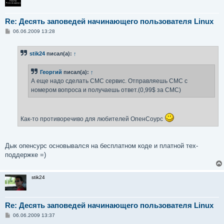
Re: Десять заповедей начинающего пользователя Linux
С
06.06.2009 13:28
о
о
б
stik24
писал(а):
↑
щ
е
н
Георгий
писал(а):
↑
и
е
А еще надо сделать СМС сервис. Отправляешь СМС с
номером вопроса и получаешь ответ.(0,99$ за СМС)
Как-то противоречиво для любителей ОпенСоурс
Дык опенсурс основывался на бесплатном коде и платной тех-
поддержке =)
stik24
Re: Десять заповедей начинающего пользователя Linux
С
06.06.2009 13:37
о