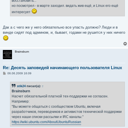
восстановить...
но посмотрел - в марте заходил. видать жив ещё, и Linux его ещё
интересует
Дак а с чего же у него обязательно все упасть должно? Люди и в
винде сидят под админом, и, бывает, годами не рушится у них ничего
Brainsburn
Re: Десять заповедей начинающего пользователя Linux
С
06.06.2009 16:09
о
о
б
stik24
писал(а):
↑
щ
е
Brainsburn
н
Насчет обязательной платной тех-поддержки не согласен.
и
е
Например:
"Вы можете общаться с сообществом Ubuntu, включая
разработчиков, переводчиков и активистов технической поддержки
через наши списки рассылки и IRC каналы."
https://wiki.ubuntu.com/AboutUbuntuRussian