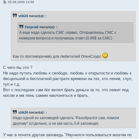
С
05.06.2009 13:58
о
о
б
stik24
писал(а):
↑
щ
е
н
Георгий
писал(а):
↑
и
е
А еще надо сделать СМС сервис. Отправляешь СМС с
номером вопроса и получаешь ответ.(0,99$ за СМС)
Как-то противоречиво для любителей ОпенСоурс
С чего бы это ?
Не надо путать любовь к свободе, любовь к открытости и любовь к
бесцельной и бесплатной растрате времени на тех, кто ленив, глуп,
туп и т.д.
Вот с последних сам бог велел брать деньги за то, что лежит под
носом и им лень самим наклоняться и брать.
stik24
писал(а):
↑
Надо одной из заповедей сделать "Разобрался сам, помоги
другому" (отдельно, а не как часть 3-й заповеди).
У нас в почете другая заповедь "Научился пользоваться мозгом по