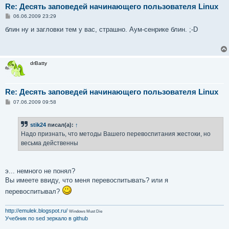
Re: Десять заповедей начинающего пользователя Linux
С
06.06.2009 23:29
о
о
блин ну и загловки тем у вас, страшно. Аум-сенрике блин. ;-D
б
щ
е
н
и
drBatty
е
Re: Десять заповедей начинающего пользователя Linux
С
07.06.2009 09:58
о
о
б
stik24
писал(а):
↑
щ
е
Надо признать, что методы Вашего перевоспитания жестоки, но
н
весьма действенны
и
е
э... немного не понял?
Вы имеете ввиду, что меня перевоспитывать? или я
перевоспитывал?
http://emulek.blogspot.ru/
Windows Must Die
Учебник по sed
зеркало в github