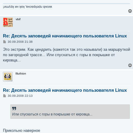
¡иɯʎdʞ ин ʞɐʞ 'ɐнɔɐdʞǝdu qнεиж
vbif
Re: Десять заповедей начинающего пользователя Linux
С
30.09.2008 21:38
о
о
Это экстрим. Как цендрить (кажется так это называли) за маршруткой
б
по загородной трассе... Или спускаться с горы в покрышке от
щ
е
кировца...
н
и
е
Illuthion
Re: Десять заповедей начинающего пользователя Linux
С
30.09.2008 22:13
о
о
б
щ
е
Или спускаться с горы в покрышке от кировца...
н
и
е
Прикольно наверное