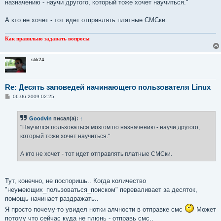
назначению - научи другого, который тоже хочет научиться."
А кто не хочет - тот идет отправлять платные СМСки.
Как правильно задавать вопросы
stik24
Re: Десять заповедей начинающего пользователя Linux
С
06.06.2009 02:25
о
о
б
Goodvin
писал(а):
↑
щ
е
"Научился пользоваться мозгом по назначению - научи другого,
н
который тоже хочет научиться."
и
е
А кто не хочет - тот идет отправлять платные СМСки.
Тут, конечно, не поспоришь.. Когда количество
"неумеющих_пользоваться_поиском" переваливает за десяток,
помощь начинает раздражать..
Я просто почему-то увидел нотки алчности в отправке смс
Может
потому что сейчас куда не плюнь - отправь смс..