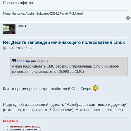
Сорри за оффтоп
[
Hate Mandriva;Adobe_Sofware;KDE4;1Panel_FM;Nero
]
stik24
Re: Десять заповедей начинающего пользователя Linux
С
05.06.2009 11:56
о
о
б
Георгий
писал(а):
↑
щ
е
А еще надо сделать СМС сервис. Отправляешь СМС с номером
н
вопроса и получаешь ответ.(0,99$ за СМС)
и
е
Как-то противоречиво для любителей ОпенСоурс
Надо одной из заповедей сделать "Разобрался сам, помоги другому"
(отдельно, а не как часть 3-й заповеди). А так полностью согласен.
GNU/Linux
Ubuntu 9.04, kernel 2.6.28.13
Slackware 12.2, kernel 2.6.27.7