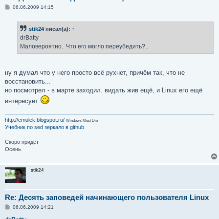
С
06.06.2009 14:15
о
о
б
stik24
писал(а):
↑
щ
е
drBatty
н
Маловероятно.. Что его могло переубедить?..
и
е
ну я думал что у него просто всё рухнет, причём так, что не
восстановить...
но посмотрел - в марте заходил. видать жив ещё, и Linux его ещё
интересует
http://emulek.blogspot.ru/
Windows Must Die
Учебник по sed
зеркало в github
Скоро придёт
Осень
stik24
Re: Десять заповедей начинающего пользователя Linux
С
06.06.2009 14:21
о
о