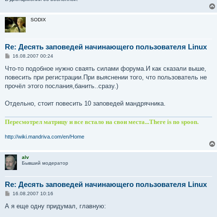
е
SODIX
Re: Десять заповедей начинающего пользователя Linux
С
16.08.2007 00:24
о
о
Что-то подобное нужно сваять силами форума.И как сказали выше,
б
повесить при регистрации.При выяснении того, что пользователь не
щ
е
прочёл этого послания,банить..сразу.)
н
и
е
Отдельно, стоит повесить 10 заповедей мандрячника.
Пересмотрел матрицу и все встало на свои места...There is no spoon.
http://wiki.mandriva.com/en/Home
alv
Бывший модератор
Re: Десять заповедей начинающего пользователя Linux
С
16.08.2007 10:16
о
о
А я еще одну придумал, главную:
б
щ