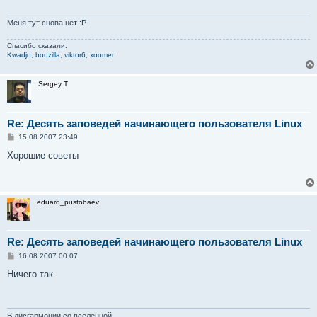
Меня тут снова нет :P
Спасибо сказали:
Kwadjo
,
bouzilla
,
viktor6
,
xoomer
Sergey T
Re: Десять заповедей начинающего пользователя Linux
С
15.08.2007 23:49
о
о
Хорошие советы
б
щ
е
н
и
eduard_pustobaev
е
Re: Десять заповедей начинающего пользователя Linux
С
16.08.2007 00:07
о
о
Ничего так.
б
щ
е
н
и
В дисгармонии со вселенной.