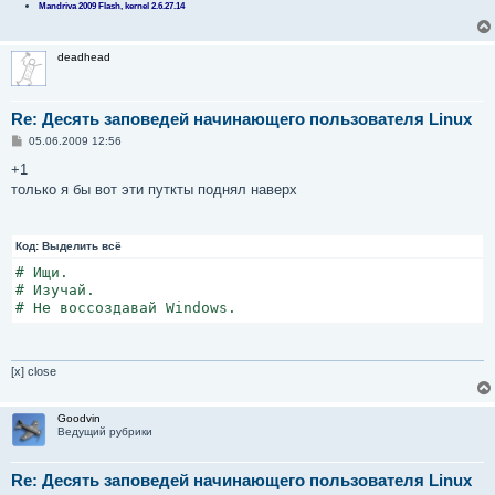
Mandriva 2009 Flash, kernel 2.6.27.14
deadhead
Re: Десять заповедей начинающего пользователя Linux
С
05.06.2009 12:56
о
о
+1
б
только я бы вот эти путкты поднял наверх
щ
е
н
и
Код:
е
Выделить всё
# Ищи.

# Изучай.

# Не воссоздавай Windows.
[x] close
Goodvin
Ведущий рубрики
Re: Десять заповедей начинающего пользователя Linux