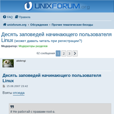
FAQ
Правила
unixforum.org
Обсуждения
Прочие тематические беседы
Десять заповедей начинающего пользователя
Linux
(может давать читать при регистрации?)
Модератор:
Модераторы разделов
1
2
3
След.
62 сообщения
akdengi
Десять заповедей начинающего пользователя
Linux
С
15.08.2007 23:42
о
о
Взяты
отсюда
б
щ
е
н
и
е
# Не работай с правами root-а.