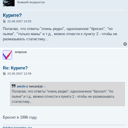
Бывший модератор
Курите?
С
22.08.2007 13:55
о
о
Полагаю, что ответы "очень редко", однозначное "бросил", "по
б
пьяни", "только маны" и т.д., можно отнести к пункту 2 - чтобы не
щ
е
размазывать статистику...
н
и
е
sergeyvp
Re: Курите?
С
22.08.2007 13:59
о
о
б
serzh-z
писал(а):
↑
щ
е
Полагаю, что ответы "очень редко", однозначное "бросил", "по
н
пьяни" и т.д., можно отнести к пункту 2 - чтобы не размазывать
и
е
статистику...
Бросил в 1996 году.
linfoline.homedns.org