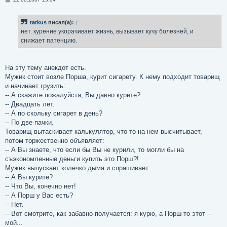
о
о
б
tarkus
писал(а):
↑
щ
е
нет. курение укорачивает жизнь, вызывает кучу болезней, и
н
снижает патенцию.
и
е
На эту тему анекдот есть.
Мужик стоит возле Порша, курит сигарету. К нему подходит товарищ
и начинает грузить:
-- А скажите пожалуйста, Вы давно курите?
-- Двадцать лет.
-- А по скольку сигарет в день?
-- По две пачки.
Товарищ вытаскивает калькулятор, что-то на нем высчитывает,
потом торжественно объявляет:
-- А Вы знаете, что если бы Вы не курили, то могли бы на
съэкономленные деньги купить это Порш?!
Мужик выпускает колечко дыма и спрашивает:
-- А Вы курите?
-- Что Вы, конечно нет!
-- А Порш у Вас есть?
-- Нет.
-- Вот смотрите, как забавно получается: я курю, а Порш-то этот --
мой...