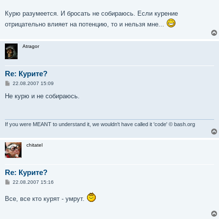
Курю разумеется. И бросать не собираюсь. Если курение
отрицательно влияет на потенцию, то и нельзя мне...
Atragor
Re: Курите?
С
22.08.2007 15:09
о
о
Не курю и не собираюсь.
б
щ
е
н
и
If you were MEANT to understand it, we wouldn't have called it 'code' © bash.org
е
chitatel
Re: Курите?
С
22.08.2007 15:16
о
о
Все, все кто курят - умрут.
б
щ
е
н