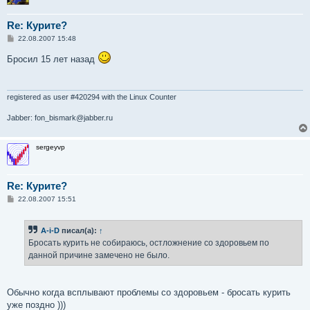
Re: Курите?
С
22.08.2007 15:48
о
о
Бросил 15 лет назад
б
щ
е
н
и
registered as user #420294 with the Linux Counter
е
Jabber: fon_bismark@jabber.ru
sergeyvp
Re: Курите?
С
22.08.2007 15:51
о
о
б
A-i-D
писал(а):
↑
щ
е
Бросать курить не собираюсь, остложнение со здоровьем по
н
данной причине замечено не было.
и
е
Обычно когда всплывают проблемы со здоровьем - бросать курить
уже поздно )))