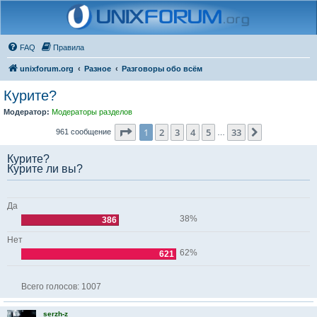
FAQ
Правила
unixforum.org
Разное
Разговоры обо всём
Курите?
Модератор:
Модераторы разделов
Страница
1
из
33
1
2
3
4
5
33
След.
961 сообщение
…
Курите?
Курите ли вы?
Да
38%
386
Нет
62%
621
Всего голосов:
1007
serzh-z