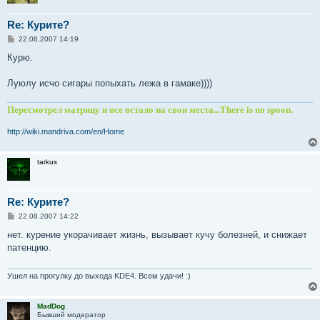
Re: Курите?
С
22.08.2007 14:19
о
о
Курю.
б
щ
е
Луюлу исчо сигары попыхать лежа в гамаке))))
н
и
е
Пересмотрел матрицу и все встало на свои места...There is no spoon.
http://wiki.mandriva.com/en/Home
tarkus
Re: Курите?
С
22.08.2007 14:22
о
о
нет. курение укорачивает жизнь, вызывает кучу болезней, и снижает
б
патенцию.
щ
е
н
и
Ушел на прогулку до выхода KDE4. Всем удачи! :)
е
MadDog
Бывший модератор