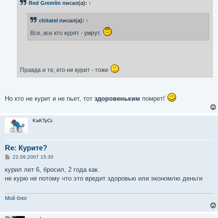
Red Gremlin
писал(а):
↑
щ
е
н
chitatel
писал(а):
↑
и
е
Все, все кто курят - умрут.
Правда и те, кто не курит - тоже
Но кто не курит и не пьет, тот
здоровеньким
помрет!
KaKTyCc
Re: Курите?
С
22.08.2007 15:30
о
о
курил лет 6, бросил, 2 года как.
б
не курю не потому что это вредит здоровью или экономлю деньги
щ
е
н
и
Мой блог
е