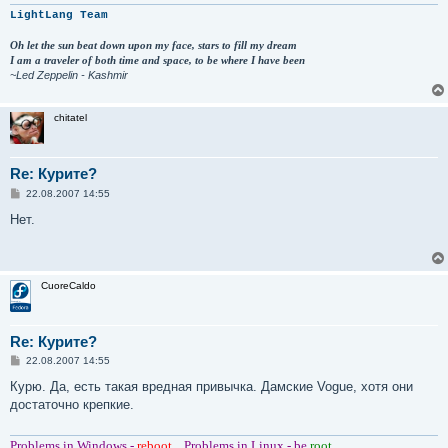
LightLang Team
Oh let the sun beat down upon my face, stars to fill my dream
I am a traveler of both time and space, to be where I have been
~Led Zeppelin - Kashmir
chitatel
Re: Курите?
С
22.08.2007 14:55
о
о
Нет.
б
щ
е
н
и
CuoreCaldo
е
Re: Курите?
С
22.08.2007 14:55
о
о
Курю. Да, есть такая вредная привычка. Дамские Vogue, хотя они
б
достаточно крепкие.
щ
е
н
Problems in Windows -
reboot...
Problems in Linux - be
root.
и