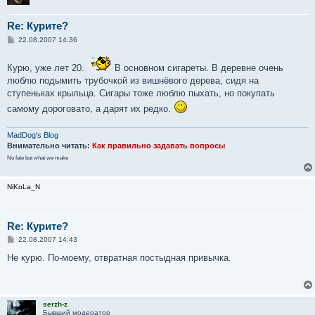
Re: Курите?
С
22.08.2007 14:36
о
о
б
Курю, уже лет 20.
В основном сигареты. В деревне очень
щ
люблю подымить трубочкой из вишнёвого дерева, сидя на
е
н
ступеньках крыльца. Сигары тоже люблю пыхать, но покупать
и
е
самому дороговато, а дарят их редко.
MadDog's Blog
Внимательно читать:
Как правильно задавать вопросы
No fate but what we make
NiKoLa_N
Re: Курите?
С
22.08.2007 14:43
о
о
Не курю. По-моему, отвратная постыдная привычка.
б
щ
е
н
и
serzh-z
е
Бывший модератор