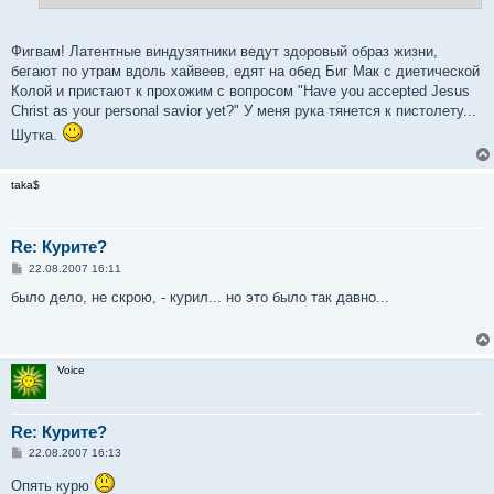
н
и
е
Фигвам! Латентные виндузятники ведут здоровый образ жизни,
бегают по утрам вдоль хайвеев, едят на обед Биг Мак с диетической
Колой и пристают к прохожим с вопросом "Have you accepted Jesus
Christ as your personal savior yet?" У меня рука тянется к пистолету...
Шутка.
taka$
Re: Курите?
С
22.08.2007 16:11
о
о
было дело, не скрою, - курил... но это было так давно...
б
щ
е
н
и
Voice
е
Re: Курите?
С
22.08.2007 16:13
о
о
Опять курю
б