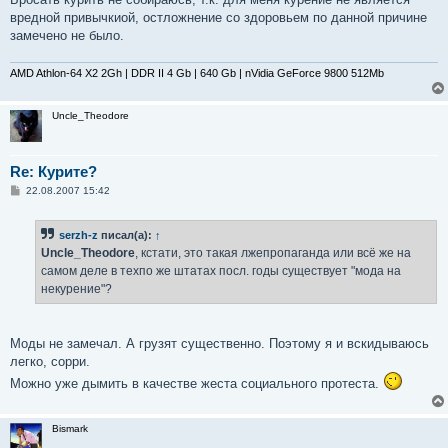
вредной привычкиой, остложнение со здоровьем по данной причине
замечено не было.
AMD Athlon-64 X2 2Gh | DDR II 4 Gb | 640 Gb | nVidia GeForce 9800 512Mb
Uncle_Theodore
Re: Курите?
С
22.08.2007 15:42
о
о
б
serzh-z
писал(а):
↑
щ
е
Uncle_Theodore
, кстати, это такая лжепропаганда или всё же на
н
самом деле в техпо же штатах посл. годы существует "мода на
и
е
некурение"?
Моды не замечал. А грузят существенно. Поэтому я и вскидываюсь
легко, сорри.
Можно уже дымить в качестве жеста социального протеста.
Bismark