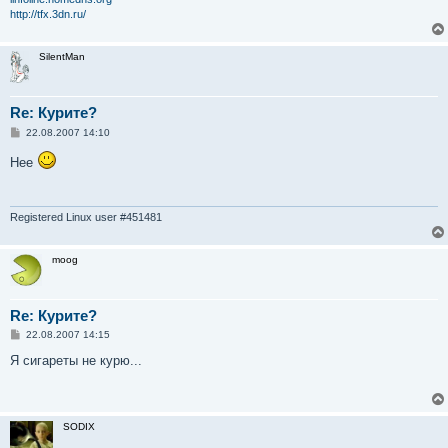
http://tfx.3dn.ru/
SilentMan
Re: Курите?
С
22.08.2007 14:10
о
о
Нее
б
щ
е
н
и
Registered Linux user #451481
е
moog
Re: Курите?
С
22.08.2007 14:15
о
о
Я сигареты не курю...
б
щ
е
н
и
SODIX
е