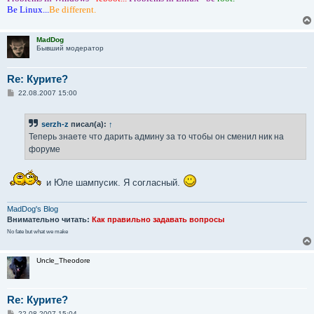
е
Be Linux...
Be different.
MadDog
Бывший модератор
Re: Курите?
С
22.08.2007 15:00
о
о
б
serzh-z
писал(а):
↑
щ
е
Теперь знаете что дарить админу за то чтобы он сменил ник на
н
форуме
и
е
и Юле шампусик. Я согласный.
MadDog's Blog
Внимательно читать:
Как правильно задавать вопросы
No fate but what we make
Uncle_Theodore
Re: Курите?
С
22.08.2007 15:04