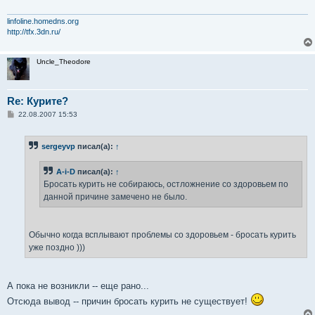
linfoline.homedns.org
http://tfx.3dn.ru/
Uncle_Theodore
Re: Курите?
С
22.08.2007 15:53
о
о
б
sergeyvp
писал(а):
↑
щ
е
н
A-i-D
писал(а):
↑
и
е
Бросать курить не собираюсь, остложнение со здоровьем по
данной причине замечено не было.
Обычно когда всплывают проблемы со здоровьем - бросать курить
уже поздно )))
А пока не возникли -- еще рано...
Отсюда вывод -- причин бросать курить не существует!