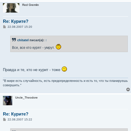
и
Red Gremlin
е
Re: Курите?
С
22.08.2007 15:20
о
о
б
chitatel
писал(а):
↑
щ
е
Все, все кто курят - умрут.
н
и
е
Правда и те, кто не курит - тоже
"В мире есть случайность, есть предопределенность и есть то, что ты планируешь
совершить."
Uncle_Theodore
Re: Курите?
С
22.08.2007 15:22
о
о
б