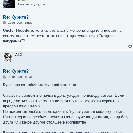
serzh-z
Бывший модератор
Re: Курите?
С
22.08.2007 15:39
о
о
Uncle_Theodore
, кстати, это такая лжепропаганда или всё же на
б
самом деле в тех же штатах посл. годы существует "мода на
щ
е
некурение"?
н
и
е
A-i-D
Re: Курите?
С
22.08.2007 15:41
о
о
Курю все из табачных изделий уже 7 лет.
б
щ
е
Сигарет в сердем 2,5 пачки в день уходит, по поводу затрат: Если
н
определиться со вкусом, то не важно что за мурку ты куришь. Я
и
е
предпочитаю Петр 8.
По выходным люблю на лождии трубку покурить и кофейку попить.
Сигары курю по особым случаям (типа вручение диплома, свадьба у
друга или какое другое стоящее мероприятие).
Бросать курить не собираюсь, т.к. для меня курение не является