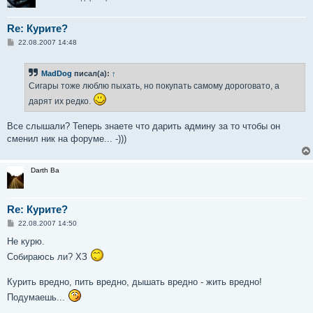
Re: Курите?
С
22.08.2007 14:48
о
о
б
MadDog
писал(а):
↑
щ
е
Сигары тоже люблю пыхать, но покупать самому дороговато, а
н
и
дарят их редко.
е
Все слышали? Теперь знаете что дарить админу за то чтобы он
сменил ник на форуме... -)))
Darth Ba
Re: Курите?
С
22.08.2007 14:50
о
о
Не курю.
б
Собираюсь ли? ХЗ
щ
е
н
Курить вредно, пить вредно, дышать вредно - жить вредно!
и
е
Подумаешь...