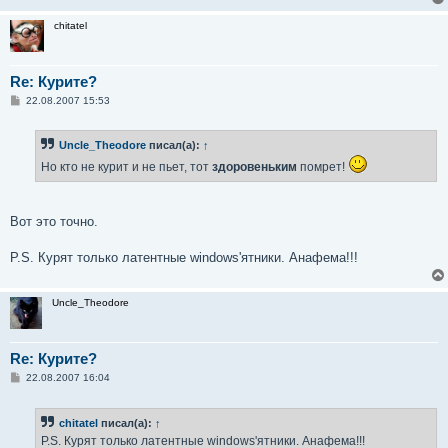
chitatel
Re: Курите?
С
22.08.2007 15:53
о
о
б
Uncle_Theodore
писал(а):
↑
щ
е
Но кто не курит и не пьет, тот
здоровеньким
помрет!
н
и
е
Вот это точно.
P.S. Курят только латентные windows'ятники. Анафема!!!
Uncle_Theodore
Re: Курите?
С
22.08.2007 16:04
о
о
б
chitatel
писал(а):
↑
щ
е
P.S. Курят только латентные windows'ятники. Анафема!!!