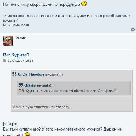
щ
Но точно кину скоро. Если не передумаю
е
н
и
"И может собственных Платонов и быстрых разумом Невтонов российская земля
е
рождать."
М. В. Ломоносов
chitatel
Re: Курите?
С
22.08.2007 16:18
о
о
б
Uncle_Theodore
писал(а):
↑
щ
е
н
chitatel
писал(а):
↑
и
е
P.S. Курят только латентные windows'ятники. Анафема!!!
У меня рука тянется к пистолету...
[offtopic]
Вы таки купили его? У того некомпетентного мужика? Дык он не
стрельнёт!