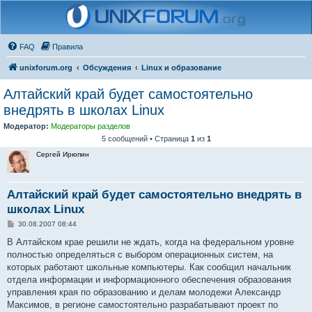
FAQ
Правила
unixforum.org
Обсуждения
Linux и образование
Алтайский край будет самостоятельно
внедрять в школах Linux
Модератор:
Модераторы разделов
5 сообщений • Страница
1
из
1
Сергей Ирюпин
Алтайский край будет самостоятельно внедрять в
школах Linux
С
30.08.2007 08:44
о
о
В Алтайском крае решили не ждать, когда на федеральном уровне
б
полностью определяться с выбором операционных систем, на
щ
е
которых работают школьные компьютеры. Как сообщил начальник
н
отдела информации и информационного обеспечения образования
и
е
управления края по образованию и делам молодежи Александр
Максимов, в регионе самостоятельно разрабатывают проект по