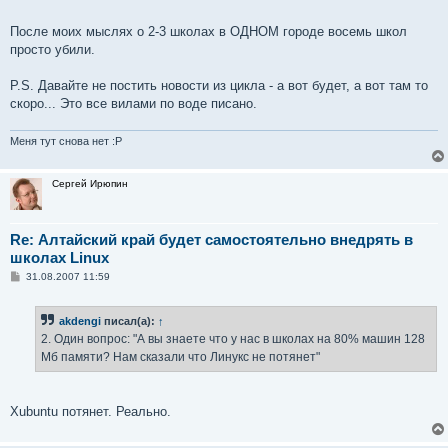
После моих мыслях о 2-3 школах в ОДНОМ городе восемь школ
просто убили.
P.S. Давайте не постить новости из цикла - а вот будет, а вот там то
скоро... Это все вилами по воде писано.
Меня тут снова нет :P
Сергей Ирюпин
Re: Алтайский край будет самостоятельно внедрять в
школах Linux
С
31.08.2007 11:59
о
о
б
akdengi
писал(а):
↑
щ
е
2. Один вопрос: "А вы знаете что у нас в школах на 80% машин 128
н
Мб памяти? Нам сказали что Линукс не потянет"
и
е
Xubuntu потянет. Реально.