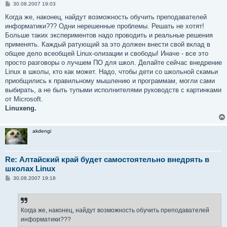
С
30.08.2007 19:03
о
о
Когда же, наконец, найдут возможность обучить преподавателей
б
информатики??? Одни нерешенные проблемы. Решать не хотят!
щ
е
Больше таких экспериментов надо проводить и реальные решения
н
применять. Каждый ратующий за это должен внести свой вклад в
и
е
общее дело всеобщей Linux-олизации и свободы! Иначе - все это
просто разговоры о лучшем ПО для школ. Делайте сейчас внедрение
Linux в школы, кто как может. Надо, чтобы дети со школьной скамьи
приобщились к правильному мышлению и программам, могли сами
выбирать, а не быть тупыми исполнителями руководств с картинками
от Microsoft.
Linuxeng.
akdengi
Re: Алтайский край будет самостоятельно внедрять в
школах Linux
С
30.08.2007 19:18
о
о
б
щ
е
Когда же, наконец, найдут возможность обучить преподавателей
н
информатики???
и
е