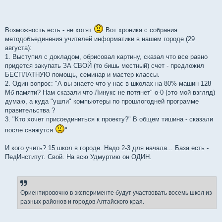
Возможность есть - не хотят
Вот хроника с собрания
методобъединения учителей информатики в нашем городе (29
августа):
1. Выступил с докладом, обрисовал картину, сказал что все равно
придется закупать ЗА СВОЙ (то бишь местный) счет - предложил
БЕСПЛАТНУЮ помощь, семинар и мастер классы.
2. Один вопрос: "А вы знаете что у нас в школах на 80% машин 128
Мб памяти? Нам сказали что Линукс не потянет" o-0 (это мой взгляд)
думаю, а куда "ушли" компьютеры по прошлогодней программе
правительства ?
3. "Кто хочет присоединиться к проекту?" В общем тишина - сказали
после свяжутся
"
И кого учить? 15 школ в городе. Надо 2-3 для начала... База есть -
ПедИнститут. Свой. На всю Удмуртию он ОДИН.
Ориентировочно в эксперименте будут участвовать восемь школ из
разных районов и городов Алтайского края.