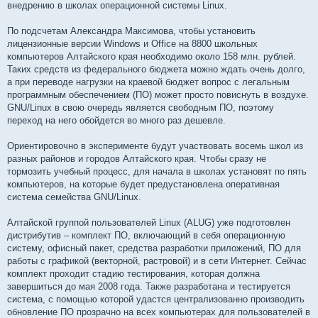
внедрению в школах операционной системы Linux.
По подсчетам Александра Максимова, чтобы установить
лицензионные версии Windows и Office на 8800 школьных
компьютеров Алтайского края необходимо около 158 млн. рублей.
Таких средств из федерального бюджета можно ждать очень долго,
а при переводе нагрузки на краевой бюджет вопрос с легальным
программным обеспечением (ПО) может просто повиснуть в воздухе.
GNU/Linux в свою очередь является свободным ПО, поэтому
переход на него обойдется во много раз дешевле.
Ориентировочно в эксперименте будут участвовать восемь школ из
разных районов и городов Алтайского края. Чтобы сразу не
тормозить учебный процесс, для начала в школах установят по пять
компьютеров, на которые будет предустановлена оперативная
система семейства GNU/Linux.
Алтайской группой пользователей Linux (ALUG) уже подготовлен
дистрибутив – комплект ПО, включающий в себя операционную
систему, офисный пакет, средства разработки приложений, ПО для
работы с графикой (векторной, растровой) и в сети Интернет. Сейчас
комплект проходит стадию тестирования, которая должна
завершиться до мая 2008 года. Также разработана и тестируется
система, с помощью которой удастся централизованно производить
обновление ПО прозрачно на всех компьютерах для пользователей в