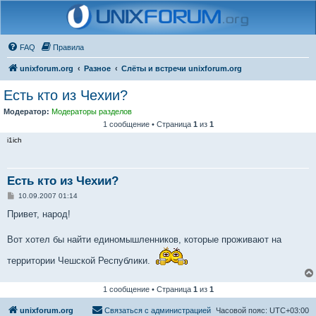
FAQ
Правила
unixforum.org
Разное
Слёты и встречи unixforum.org
Есть кто из Чехии?
Модератор:
Модераторы разделов
1 сообщение • Страница
1
из
1
i1ich
Есть кто из Чехии?
С
10.09.2007 01:14
о
о
Привет, народ!
б
щ
е
Вот хотел бы найти единомышленников, которые проживают на
н
и
территории Чешской Республики.
е
1 сообщение • Страница
1
из
1
unixforum.org
Связаться с администрацией
Часовой пояс:
UTC+03:00