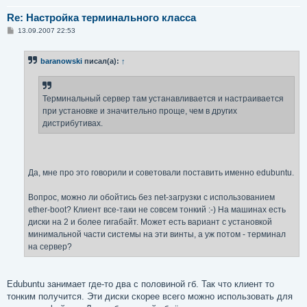
Re: Настройка терминального класса
С
13.09.2007 22:53
о
о
б
baranowski
писал(а):
↑
щ
е
н
и
е
Терминальный сервер там устанавливается и настраивается
при установке и значительно проще, чем в других
дистрибутивах.
Да, мне про это говорили и советовали поставить именно edubuntu.
Вопрос, можно ли обойтись без net-загрузки с использованием
ether-boot? Клиент все-таки не совсем тонкий :-) На машинах есть
диски на 2 и более гигабайт. Может есть вариант с установкой
минимальной части системы на эти винты, а уж потом - терминал
на сервер?
Edubuntu занимает где-то два с половиной гб. Так что клиент то
тонким получится. Эти диски скорее всего можно использовать для