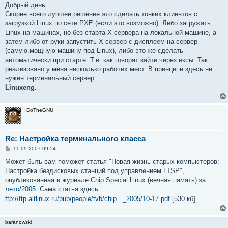
Добрый день.
Скорее всего лучшее решение это сделать тонких клиентов с
загрузкой Linux по сети PXE (если это возможно). Либо загружать
Linux на машинах, но без старта X-сервера на локальной машине, а
затем либо от руки запустить X-сервер с дисплеем на сервер
(самую.мощную машину под Linux), либо это же сделать
автоматически при старте. Т.е. как говорят зайти через иксы. Так
реализовано у меня несколько рабочих мест. В принципе здесь не
нужен терминальный сервер.
Linuxeng.
DoTheGNU
Re: Настройка терминального класса
С
11.09.2007 09:54
о
о
Может быть вам поможет статья "Новая жизнь старых компьютеров:
б
Настройка бездисковых станций под управлением LTSP",
щ
е
опубликованная в журнале Chip Special Linux (вечная память) за
н
лето/2005
. Сама статья здесь:
и
е
ftp://ftp.altlinux.ru/pub/people/tvb/chip..._2005/10-17.pdf
[530 кб]
baranowski