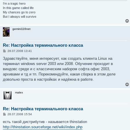
I'm a tragic hero
In this game called life
My chances go to zero
But I always will survive
gemini116net
Re: Настройка терминального класса
С
28.07.2008 13:41
о
о
Здравствуйте, меня интересует, как создать клиента Linux на
б
терминал windows server 2003 или 2008. Обучение проходит в
щ
е
виндовс среде и с классическим набором софта офис 2003,
н
архивами и тд и тп. Порекомендуйте, какая сборка в этом деле
и
е
довольно проста в настройках и надёжна в работе.
malex
Re: Настройка терминального класса
С
28.07.2008 15:54
о
о
есть такой дистрибутив - называется thinstation
б
http://thinstation.sourceforge.net/wiki/index.php
щ