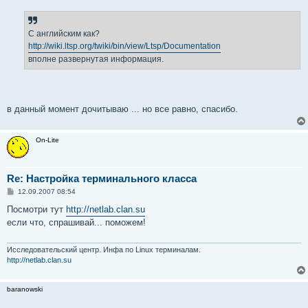
о
б
щ
е
С английским как?
н
http://wiki.ltsp.org/twiki/bin/view/Ltsp/Documentation
и
е
вполне развернутая информация.
в данный момент дочитываю ... но все равно, спасибо.
On-Lite
Re: Настройка терминального класса
С
12.09.2007 08:54
о
о
Посмотри тут
http://netlab.clan.su
б
если что, спрашивай... поможем!
щ
е
н
и
Исследовательский центр. Инфа по Linux терминалам.
е
http://netlab.clan.su
baranowski