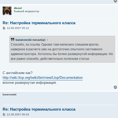
diesel
Бывший модератор
Re: Настройка терминального класса
С
12.09.2007 05:12
о
о
б
baranowski
писал(а):
↑
щ
е
Спасибо, за ссылку. Однако там написано слишком кратко,
н
наверное в расчете уже на достаточно опытного системного
и
е
администратора. Хотелось бы более развернутой информации. Но
все равно спасибо, действительно полезная статья.
С английским как?
http://wiki.ltsp.org/twiki/bin/view/Ltsp/Documentation
вполне развернутая информация.
baranowski
Re: Настройка терминального класса
С
12.09.2007 06:43
о