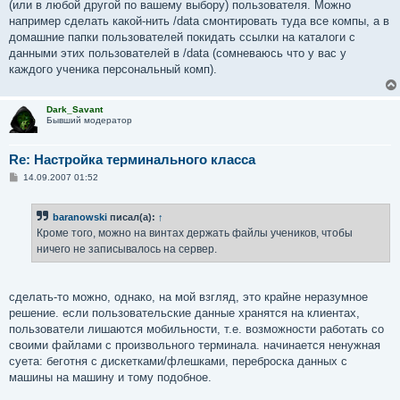
(или в любой другой по вашему выбору) пользователя. Можно
например сделать какой-нить /data смонтировать туда все компы, а в
домашние папки пользователей покидать ссылки на каталоги с
данными этих пользователей в /data (сомневаюсь что у вас у
каждого ученика персональный комп).
Dark_Savant
Бывший модератор
Re: Настройка терминального класса
С
14.09.2007 01:52
о
о
б
baranowski
писал(а):
↑
щ
е
Кроме того, можно на винтах держать файлы учеников, чтобы
н
ничего не записывалось на сервер.
и
е
сделать-то можно, однако, на мой взгляд, это крайне неразумное
решение. если пользовательские данные хранятся на клиентах,
пользователи лишаются мобильности, т.е. возможности работать со
своими файлами с произвольного терминала. начинается ненужная
суета: беготня с дискетками/флешками, переброска данных с
машины на машину и тому подобное.