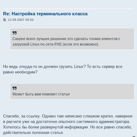
Re: Настройка терминального класса
С
12.09.2007 05:03
о
о
б
щ
е
Скорее всего лучшее решение это сделать тонких клиентов с
н
загрузкой Linux по сети PXE (если это возможно).
и
е
Но ведь откуда-то он должен грузить Linux? То есть сервер все
равно необходим?
Может быть вам поможет статья
Спасибо, за ссылку. Однако там написано слишком кратко, наверное
в расчете уже на достаточно опытного системного администратора.
Хотелось бы более развернутой информации. Но все равно спасибо,
действительно полезная статья.