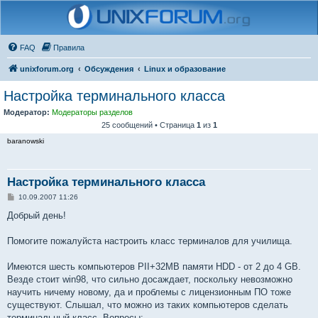
FAQ
Правила
unixforum.org
Обсуждения
Linux и образование
Настройка терминального класса
Модератор:
Модераторы разделов
25 сообщений • Страница
1
из
1
baranowski
Настройка терминального класса
С
10.09.2007 11:26
о
о
Добрый день!
б
щ
е
Помогите пожалуйста настроить класс терминалов для училища.
н
и
е
Имеются шесть компьютеров PII+32MB памяти HDD - от 2 до 4 GB.
Везде стоит win98, что сильно досаждает, поскольку невозможно
научить ничему новому, да и проблемы с лицензионным ПО тоже
существуют. Слышал, что можно из таких компьютеров сделать
терминальный класс. Вопросы: