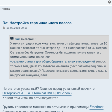
yaleks
Re: Настройка терминального класса
С
19.08.2008 09:19
о
о
б
Skill
писал(а):
↑
щ
е
У меня ситуация еще хуже, в отличии от афтора темы... имеется 10
н
машин с винтами от 500 метров до 1,6 г, с оперативой от 32 метров.
и
е
Сетевухи без бутрумов. Хотелось бы поднять тонкие клиенты с
этими машинами, на основе
урезанного альта для общеобразовательных учереждений
вопрос
только в том, где взять готового клиеннта (бесплатного) под линь и
как это реализовать? Подскажите как это сделать или киньте ссылы
на русские мануалы, плиз
Чего это он урезанный? Главное перед установкой прочтите
Осторожно! ALT 4.0 Terminal DVD (OldSchool)
Клиент там и так по сети запустится.
Грузить клиентские машинки по сети можно при помощи
Etherboot
(например руководство на русском
тут
).