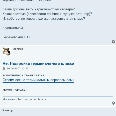
Какие должны быть характеристики сервера?
Какая система (советовали edubuntu, где уже есть ltsp)?
И, собственно говоря, как же настроить этот класс?
с уважением,
Барановский С.П.
nonstop
Re: Настройка терминального класса
С
10.09.2007 12:49
о
о
вспомнилась такая статья
б
Строим сеть с терминальным сервером сами
щ
е
н
может поможет
и
е
slackware - linux for human brains
linuxeng