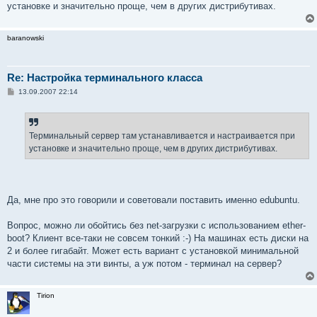
установке и значительно проще, чем в других дистрибутивах.
и
е
baranowski
Re: Настройка терминального класса
С
13.09.2007 22:14
о
о
б
щ
е
Терминальный сервер там устанавливается и настраивается при
н
установке и значительно проще, чем в других дистрибутивах.
и
е
Да, мне про это говорили и советовали поставить именно edubuntu.
Вопрос, можно ли обойтись без net-загрузки с использованием ether-
boot? Клиент все-таки не совсем тонкий :-) На машинах есть диски на
2 и более гигабайт. Может есть вариант с установкой минимальной
части системы на эти винты, а уж потом - терминал на сервер?
Tirion