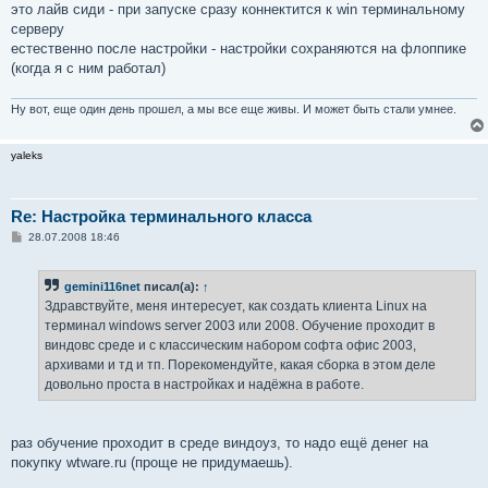
е
это лайв сиди - при запуске сразу коннектится к win терминальному
н
серверу
и
е
естественно после настройки - настройки сохраняются на флоппике
(когда я с ним работал)
Ну вот, еще один день прошел, а мы все еще живы. И может быть стали умнее.
yaleks
Re: Настройка терминального класса
С
28.07.2008 18:46
о
о
б
gemini116net
писал(а):
↑
щ
е
Здравствуйте, меня интересует, как создать клиента Linux на
н
терминал windows server 2003 или 2008. Обучение проходит в
и
е
виндовс среде и с классическим набором софта офис 2003,
архивами и тд и тп. Порекомендуйте, какая сборка в этом деле
довольно проста в настройках и надёжна в работе.
раз обучение проходит в среде виндоуз, то надо ещё денег на
покупку wtware.ru (проще не придумаешь).