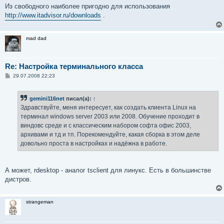
Из свободного наиболее пригодно для использования
http://www.itadvisor.ru/downloads
.
mad dad
Re: Настройка терминального класса
С
29.07.2008 22:23
о
о
б
gemini116net
писал(а):
↑
щ
е
Здравствуйте, меня интересует, как создать клиента Linux на
н
терминал windows server 2003 или 2008. Обучение проходит в
и
е
виндовс среде и с классическим набором софта офис 2003,
архивами и тд и тп. Порекомендуйте, какая сборка в этом деле
довольно проста в настройках и надёжна в работе.
А может, rdesktop - аналог tsclient для линукс. Есть в большинстве
дистров.
strangeman