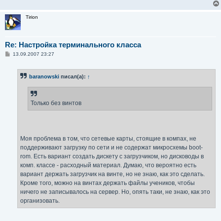
Tirion
Re: Настройка терминального класса
С
13.09.2007 23:27
о
о
б
baranowski
писал(а):
↑
щ
е
н
и
е
Только без винтов
Моя проблема в том, что сетевые карты, стоящие в компах, не
поддерживают загрузку по сети и не содержат микросхемы boot-
rom. Есть вариант создать дискету с загрузчиком, но дисководы в
комп. классе - расходный материал. Думаю, что вероятно есть
вариант держать загрузчик на винте, но не знаю, как это сделать.
Кроме того, можно на винтах держать файлы учеников, чтобы
ничего не записывалось на сервер. Но, опять таки, не знаю, как это
организовать.