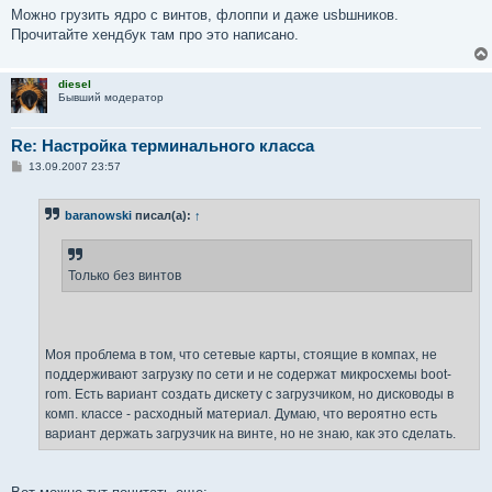
Можно грузить ядро с винтов, флоппи и даже usbшников.
Прочитайте хендбук там про это написано.
diesel
Бывший модератор
Re: Настройка терминального класса
С
13.09.2007 23:57
о
о
б
baranowski
писал(а):
↑
щ
е
н
и
е
Только без винтов
Моя проблема в том, что сетевые карты, стоящие в компах, не
поддерживают загрузку по сети и не содержат микросхемы boot-
rom. Есть вариант создать дискету с загрузчиком, но дисководы в
комп. классе - расходный материал. Думаю, что вероятно есть
вариант держать загрузчик на винте, но не знаю, как это сделать.