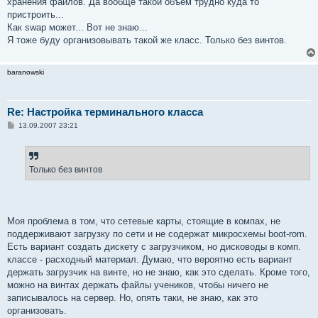
хранения файлов. Да вообще такой объём трудно куда то
пристроить...
Как swap может... Вот не знаю...
Я тоже буду организовывать такой же класс. Только без винтов.
baranowski
Re: Настройка терминального класса
С
13.09.2007 23:21
о
о
б
щ
е
Только без винтов
н
и
е
Моя проблема в том, что сетевые карты, стоящие в компах, не
поддерживают загрузку по сети и не содержат микросхемы boot-rom.
Есть вариант создать дискету с загрузчиком, но дисководы в комп.
классе - расходный материал. Думаю, что вероятно есть вариант
держать загрузчик на винте, но не знаю, как это сделать. Кроме того,
можно на винтах держать файлы учеников, чтобы ничего не
записывалось на сервер. Но, опять таки, не знаю, как это
организовать.