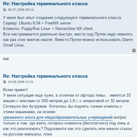
Re: Настройка терминального класса
С
30.07.2008 00:14
о
о
У меня был опыт создания следующего терминального класса:
б
Сервер: Ubuntu 8.04 + FreeNX server
щ
е
Клиенты: PuppyRus Linux + Nomachine NX client
н
Все настраивается довольно быстро, места под Пуппи надо немного,
и
е
как раз этих винтов хватит. Вместо Пуппи можно использовать Damn
Small Linux.
Skill
Re: Настройка терминального класса
С
19.08.2008 01:51
о
о
Всем привет!
б
У меня ситуация еще хуже, в отличии от афтора темы... имеется 10
щ
е
машин с винтами от 500 метров до 1,6 г, с оперативой от 32 метров.
н
Сетевухи без бутрумов. Хотелось бы поднять тонкие клиенты с
и
е
этими машинами, на основе
урезанного альта для общеобразовательных учереждений
вопрос
только в том, где взять готового клиеннта (бесплатного) под линь и
как это реализовать? Подскажите как это сделать или киньте ссылы
на русские мануалы, плиз