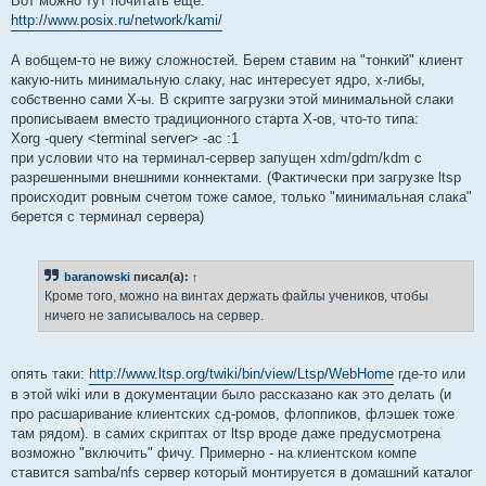
Вот можно тут почитать еще:
http://www.posix.ru/network/kami/
А вобщем-то не вижу сложностей. Берем ставим на "тонкий" клиент
какую-нить минимальную слаку, нас интересует ядро, х-либы,
собственно сами Х-ы. В скрипте загрузки этой минимальной слаки
прописываем вместо традиционного старта Х-ов, что-то типа:
Xorg -query <terminal server> -ac :1
при условии что на терминал-сервер запущен xdm/gdm/kdm с
разрешенными внешними коннектами. (Фактически при загрузке ltsp
происходит ровным счетом тоже самое, только "минимальная слака"
берется с терминал сервера)
baranowski
писал(а):
↑
Кроме того, можно на винтах держать файлы учеников, чтобы
ничего не записывалось на сервер.
опять таки:
http://www.ltsp.org/twiki/bin/view/Ltsp/WebHome
где-то или
в этой wiki или в документации было рассказано как это делать (и
про расшаривание клиентских сд-ромов, флоппиков, флэшек тоже
там рядом). в самих скриптах от ltsp вроде даже предусмотрена
возможно "включить" фичу. Примерно - на клиентском компе
ставится samba/nfs сервер который монтируется в домашний каталог