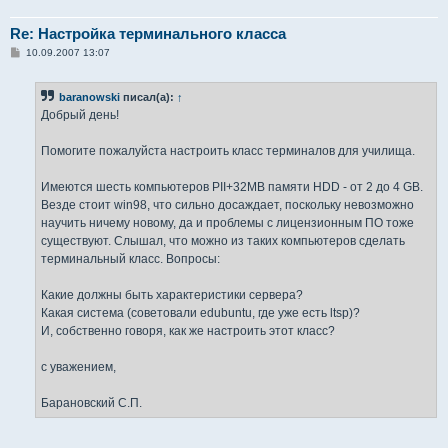
Re: Настройка терминального класса
С
10.09.2007 13:07
о
о
б
baranowski
писал(а):
↑
щ
е
Добрый день!
н
и
е
Помогите пожалуйста настроить класс терминалов для училища.
Имеются шесть компьютеров PII+32MB памяти HDD - от 2 до 4 GB.
Везде стоит win98, что сильно досаждает, поскольку невозможно
научить ничему новому, да и проблемы с лицензионным ПО тоже
существуют. Слышал, что можно из таких компьютеров сделать
терминальный класс. Вопросы:
Какие должны быть характеристики сервера?
Какая система (советовали edubuntu, где уже есть ltsp)?
И, собственно говоря, как же настроить этот класс?
с уважением,
Барановский С.П.