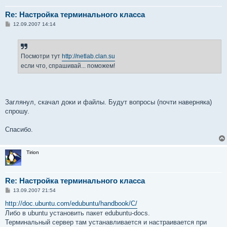
Re: Настройка терминального класса
С
12.09.2007 14:14
о
о
б
щ
е
Посмотри тут
http://netlab.clan.su
н
если что, спрашивай... поможем!
и
е
Заглянул, скачал доки и файлы. Будут вопросы (почти наверняка)
спрошу.
Спасибо.
Tirion
Re: Настройка терминального класса
С
13.09.2007 21:54
о
о
http://doc.ubuntu.com/edubuntu/handbook/C/
б
Либо в ubuntu установить пакет edubuntu-docs.
щ
е
Терминальный сервер там устанавливается и настраивается при
н