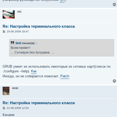
Ali1
Re: Настройка терминального класса
С
19.08.2008 18:47
о
о
б
Skill
писал(а):
↑
щ
е
Всем привет!
н
.... Сетевухи без бутрумов. ....
и
е
GRUB умеет их использовать некоторые из сетевых карт(список по
./configure --help).
Как
Иногда, он не собирается помогает.
Patch
HAW
Re: Настройка терминального класса
С
21.08.2008 12:54
о
о
Качаем