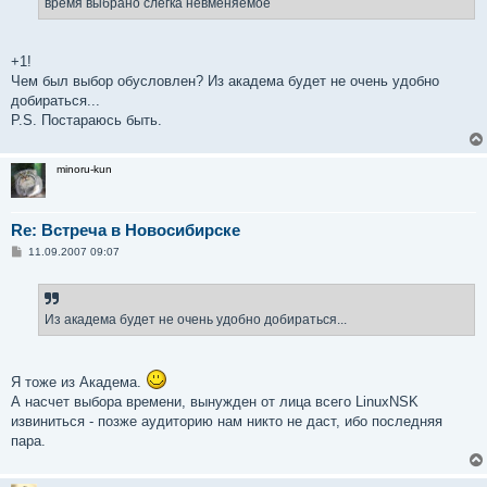
время выбрано слегка невменяемое
н
и
е
+1!
Чем был выбор обусловлен? Из академа будет не очень удобно
добираться...
P.S. Постараюсь быть.
minoru-kun
Re: Встреча в Новосибирске
С
11.09.2007 09:07
о
о
б
щ
е
Из академа будет не очень удобно добираться...
н
и
е
Я тоже из Академа.
А насчет выбора времени, вынужден от лица всего LinuxNSK
извиниться - позже аудиторию нам никто не даст, ибо последняя
пара.