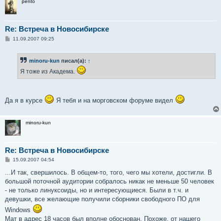
pento
Re: Встреча в Новосибирске
С
11.09.2007 09:25
о
о
б
minoru-kun
писал(а):
↑
щ
е
Я тоже из Академа.
н
и
е
Да я в курсе
Я тебя и на морговском форуме видел
minoru-kun
Re: Встреча в Новосибирске
С
15.09.2007 04:54
о
о
...И так, свершилось. В общем-то, того, чего мы хотели, достигли. В
б
большой поточной аудитории собралось никак не меньше 50 человек
щ
е
- не только линуксоиды, но и интересующиеся. Были в т.ч. и
н
девушки, все желающие получили сборники свободного ПО для
и
е
Windows
Мат в адрес 18 часов был вполне обоснован. Похоже, от нашего