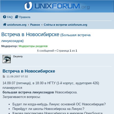
FAQ
Правила
unixforum.org
Разное
Слёты и встречи unixforum.org
Встреча в Новосибирске
(Большая встреча
линуксоидов)
Модератор:
Модераторы разделов
6 сообщений • Страница
1
из
1
Deyteriy
Встреча в Новосибирске
С
11.09.2007 07:32
о
о
14.09.07 (пятница), в 18.00 в НГТУ (1-й корпус, аудитория 426)
б
планируется
щ
е
большая встреча линуксоидов
Новосибирска.
н
Затрагиваются вопросы:
и
е
Будет ли когда-нибудь Линукс основной ОС Новосибирцев?
Перейдут ли школы Новосибирска на Линукс?
Какова перспектива Новосибирска в мировом OpenSource