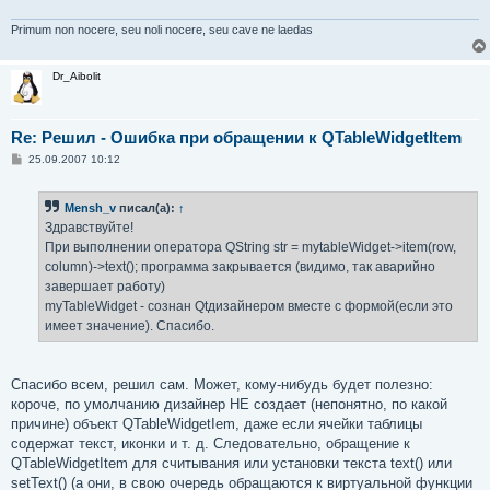
Primum non nocere, seu noli nocere, seu cave ne laedas
Dr_Aibolit
Re: Решил - Ошибка при обращении к QTableWidgetItem
С
25.09.2007 10:12
о
о
б
Mensh_v
писал(а):
↑
щ
е
Здравствуйте!
н
При выполнении оператора QString str = mytableWidget->item(row,
и
е
column)->text(); программа закрывается (видимо, так аварийно
завершает работу)
myTableWidget - сознан Qtдизайнером вместе с формой(если это
имеет значение). Спасибо.
Спасибо всем, решил сам. Может, кому-нибудь будет полезно:
короче, по умолчанию дизайнер НЕ создает (непонятно, по какой
причине) объект QTableWidgetIem, даже если ячейки таблицы
содержат текст, иконки и т. д. Следовательно, обращение к
QTableWidgetItem для считывания или установки текста text() или
setText() (а они, в свою очередь обращаются к виртуальной функции