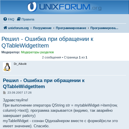
FAQ
Правила
unixforum.org
Погружение
Программирование
Программирование для начинающих
Решил - Ошибка при обращении к
QTableWidgetItem
Модератор:
Модераторы разделов
2 сообщения • Страница
1
из
1
Dr_Aibolit
Решил - Ошибка при обращении к
QTableWidgetItem
С
23.09.2007 17:26
о
о
Здравствуйте!
б
При выполнении оператора QString str = mytableWidget->item(row,
щ
е
column)->text(); программа закрывается (видимо, так аварийно
н
завершает работу)
и
е
myTableWidget - сознан Qtдизайнером вместе с формой(если это
имеет значение). Спасибо.