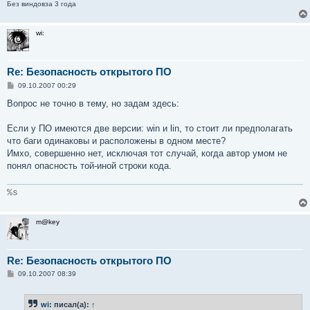
и
Без виндовза 3 года
е
wi:
Re: Безопасность открытого ПО
С
09.10.2007 00:29
о
о
Вопрос не точно в тему, но задам здесь:
б
щ
е
Если у ПО имеются две версии: win и lin, то стоит ли предполагать
н
что баги одинаковы и расположены в одном месте?
и
е
Имхо, совершенно нет, исключая тот случай, когда автор умом не
понял опасность той-иной строки кода.
%s
m@key
Re: Безопасность открытого ПО
С
09.10.2007 08:39
о
о
б
wi:
писал(а):
↑
щ