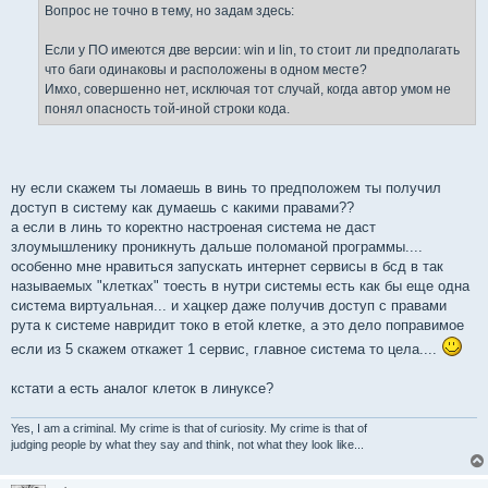
е
Вопрос не точно в тему, но задам здесь:
н
и
е
Если у ПО имеются две версии: win и lin, то стоит ли предполагать
что баги одинаковы и расположены в одном месте?
Имхо, совершенно нет, исключая тот случай, когда автор умом не
понял опасность той-иной строки кода.
ну если скажем ты ломаешь в винь то предположем ты получил
доступ в систему как думаешь с какими правами??
а если в линь то коректно настроеная система не даст
злоумышленику проникнуть дальше поломаной программы....
особенно мне нравиться запускать интернет сервисы в бсд в так
называемых "клетках" тоесть в нутри системы есть как бы еще одна
система виртуальная... и хацкер даже получив доступ с правами
рута к системе навридит токо в етой клетке, а это дело поправимое
если из 5 скажем откажет 1 сервис, главное система то цела....
кстати а есть аналог клеток в линуксе?
Yes, I am a criminal. My crime is that of curiosity. My crime is that of
judging people by what they say and think, not what they look like...