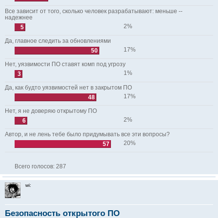
Все зависит от того, сколько человек разрабатывают: меньше --
надежнее
2%
5
Да, главное следить за обновлениями
17%
50
Нет, уязвимости ПО ставят комп под угрозу
1%
3
Да, как будто уязвимостей нет в закрытом ПО
17%
48
Нет, я не доверяю открытому ПО
2%
6
Автор, и не лень тебе было придумывать все эти вопросы?
20%
57
Всего голосов:
287
wi:
Безопасность открытого ПО