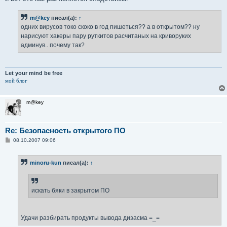
m@key
писал(а):
↑
одних вирусов токо скоко в год пишеться?? а в открытом?? ну
нарисуют хакеры пару руткитов расчитаных на криворуких
админув.. почему так?
Let your mind be free
мой блог
m@key
Re: Безопасность открытого ПО
С
08.10.2007 09:06
о
о
б
minoru-kun
писал(а):
↑
щ
е
н
и
е
искать бяки в закрытом ПО
Удачи разбирать продукты вывода дизасма =_=