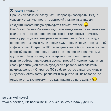
о
о
б
rolano
писал(а):
↑
щ
е
Проще или сложнее разрушать - вопрос философский. Ведь в
н
условиях ограниченности территорий и рыночных ниш для
и
е
создания нового иногда приходится ломать старое
Ошибки в ПО - неизбежное следствие неидеальности человека как
создателя этого ПО. Проявления этого - жадность и отсутствие
мозга у руководства, которым непременно надо "все, и сразу, и
подешевле". Ошибки были, есть и будут есть, и кормить создателей
софта/патчей. Открытое ПО тестируется на добровольной основе
широкой общественностью. Закрытое - за деньги ограниченым
кругом лиц. В одних задачах выигрывает первый подход
(криптография, например), в других - второй (никто не поделится
своей раелизацией антивируса, если в разаработку вложены
нехилые деньги). Открытое ПО не безопаснее закрытого лишь в
силу своей открытости, равно как и закрытое ПО не безопаснее
открытого только потому, что люди платят за него деньги
во загнул! круто!
токо в последним варианте я не знаю за что я плачу деньги...