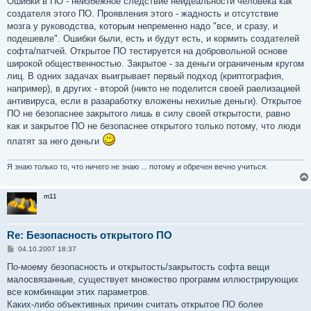
Ошибки в ПО - неизбежное следствие неидеальности человека как
и
е
создателя этого ПО. Проявления этого - жадность и отсутствие
мозга у руководства, которым непременно надо "все, и сразу, и
подешевле". Ошибки были, есть и будут есть, и кормить создателей
софта/патчей. Открытое ПО тестируется на добровольной основе
широкой общественностью. Закрытое - за деньги ограниченым кругом
лиц. В одних задачах выигрывает первый подход (криптография,
например), в других - второй (никто не поделится своей раелизацией
антивируса, если в разаработку вложены нехилые деньги). Открытое
ПО не безопаснее закрытого лишь в силу своей открытости, равно
как и закрытое ПО не безопаснее открытого только потому, что люди
платят за него деньги
Я знаю только то, что ничего не знаю ... потому и обречен вечно учиться.
m11
Re: Безопасность открытого ПО
С
04.10.2007 18:37
о
о
По-моему безопасность и открытость/закрытость софта вещи
б
малосвязанные, существует множество программ иллюстрирующих
щ
е
все комбинации этих параметров.
н
Каких-либо объективных причин считать открытое ПО более
и