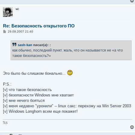
wi:
Re: Безопасность открытого ПО
С
29.09.2007 21:40
о
о
б
sash-kan
писал(а):
↑
щ
е
как обычно, последний пункт. жаль, что он называется не «а что
н
такое безопасность?»
и
е
Это было бы слишком бонально...
P.S.:
[v] что такое безопасность
[v] безопасности Windows мне хватает
[v] мне нечего бояться
[v] меня недавно "уронили" -- linux сакс: перехожу на Win Server 2003
[v] Windows Longhorn всем еще покажет!
%s