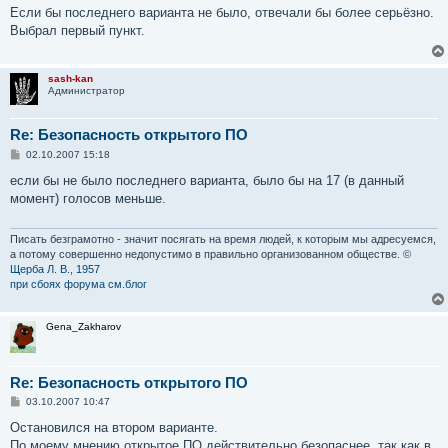
о
Если бы последнего варианта не было, отвечали бы более серьёзно.
б
Выбрал первый пункт.
щ
е
н
и
sash-kan
е
Администратор
Re: Безопасность открытого ПО
С
02.10.2007 15:18
о
о
если бы не было последнего варианта, было бы на 17 (в данный
б
момент) голосов меньше.
щ
е
н
и
Писать безграмотно - значит посягать на время людей, к которым мы адресуемся,
е
а потому совершенно недопустимо в правильно организованном обществе. ©
Щерба Л. В., 1957
при сбоях форума см.блог
Gena_Zakharov
Re: Безопасность открытого ПО
С
03.10.2007 10:47
о
о
Остановился на втором варианте.
б
По моему мнению открытое ПО действительно безопаснее, так как в