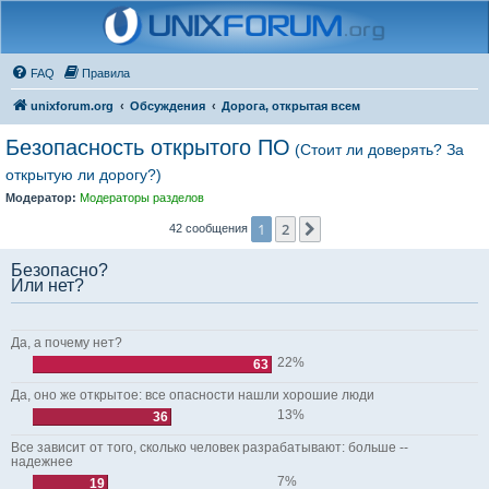
FAQ
Правила
unixforum.org
Обсуждения
Дорога, открытая всем
Безопасность открытого ПО
(Стоит ли доверять? За
открытую ли дорогу?)
Модератор:
Модераторы разделов
1
2
След.
42 сообщения
Безопасно?
Или нет?
Да, а почему нет?
22%
63
Да, оно же открытое: все опасности нашли хорошие люди
13%
36
Все зависит от того, сколько человек разрабатывают: больше --
надежнее
7%
19