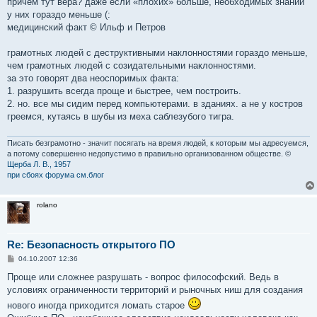
причем тут вера? даже если «плохих» больше, необходимых знаний
у них гораздо меньше (:
медицинский факт © Ильф и Петров
грамотных людей с деструктивными наклонностями гораздо меньше,
чем грамотных людей с созидательными наклонностями.
за это говорят два неоспоримых факта:
1. разрушить всегда проще и быстрее, чем построить.
2. но. все мы сидим перед компьютерами. в зданиях. а не у костров
греемся, кутаясь в шубы из меха саблезубого тигра.
Писать безграмотно - значит посягать на время людей, к которым мы адресуемся,
а потому совершенно недопустимо в правильно организованном обществе. ©
Щерба Л. В., 1957
при сбоях форума см.блог
rolano
Re: Безопасность открытого ПО
С
04.10.2007 12:36
о
о
Проще или сложнее разрушать - вопрос философский. Ведь в
б
условиях ограниченности территорий и рыночных ниш для создания
щ
е
нового иногда приходится ломать старое
н