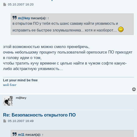
С
05.10.2007 16:20
о
о
б
m@key
писал(а):
↑
щ
е
в открытом ПО у тебя есть шанс самаму найти уязвимость и
н
и
исправить ее быстрее злоумышленика... хотя и наоборот....
е
этой возможностью можно смело пренебречь,
очень небольшому проценту пользователей opensource ПО приходят
в голову идеи о том,
чтобы тратить кучу времени с целью найти в чужом софте какую-
либо абстрактную уязвимость...
Let your mind be free
мой блог
m@key
Re: Безопасность открытого ПО
С
05.10.2007 16:49
о
о
б
m11
писал(а):
↑
щ