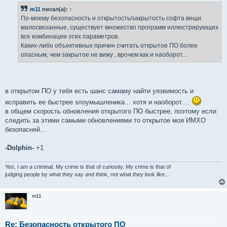
m11
писал(а):
↑
По-моему безопасность и открытость/закрытость софта вещи
малосвязанные, существует множество программ иллюстрирующих
все комбинации этих параметров.
Каких-либо объективных причин считать открытое ПО более
опасным, чем закрытое не вижу , врочем как и наоборот...
в открытом ПО у тебя есть шанс самаму найти уязвимость и
исправить ее быстрее злоумышленика... хотя и наоборот....
в общем скорость обновления открытого ПО быстрее, поэтому если
следить за этими самыми обновлениями то открытое моя ИМХО
безопасней...
-Dolphin-
+1
Yes, I am a criminal. My crime is that of curiosity. My crime is that of
judging people by what they say and think, not what they look like...
m11
Re: Безопасность открытого ПО