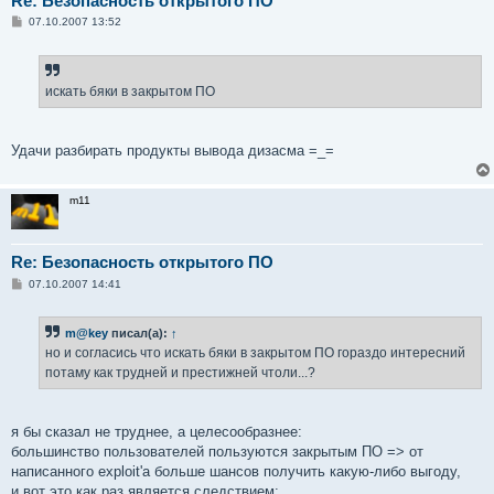
Re: Безопасность открытого ПО
С
07.10.2007 13:52
о
о
б
щ
е
искать бяки в закрытом ПО
н
и
е
Удачи разбирать продукты вывода дизасма =_=
m11
Re: Безопасность открытого ПО
С
07.10.2007 14:41
о
о
б
m@key
писал(а):
↑
щ
е
но и согласись что искать бяки в закрытом ПО гораздо интересний
н
потаму как трудней и престижней чтоли...?
и
е
я бы сказал не труднее, а целесообразнее:
большинство пользователей пользуются закрытым ПО => от
написанного exploit'a больше шансов получить какую-либо выгоду,
и вот это как раз является следствием: