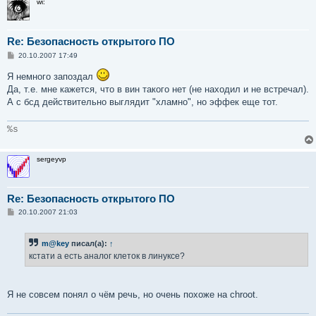
wi:
Re: Безопасность открытого ПО
С
20.10.2007 17:49
о
о
Я немного запоздал
б
Да, т.е. мне кажется, что в вин такого нет (не находил и не встречал).
щ
е
А с бсд действительно выглядит "хламно", но эффек еще тот.
н
и
е
%s
sergeyvp
Re: Безопасность открытого ПО
С
20.10.2007 21:03
о
о
б
m@key
писал(а):
↑
щ
е
кстати а есть аналог клеток в линуксе?
н
и
е
Я не совсем понял о чём речь, но очень похоже на chroot.