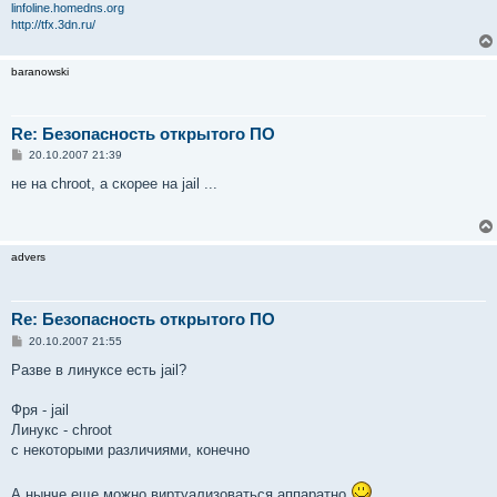
linfoline.homedns.org
http://tfx.3dn.ru/
baranowski
Re: Безопасность открытого ПО
С
20.10.2007 21:39
о
о
не на chroot, а скорее на jail ...
б
щ
е
н
и
advers
е
Re: Безопасность открытого ПО
С
20.10.2007 21:55
о
о
Разве в линуксе есть jail?
б
щ
е
Фря - jail
н
Линукс - chroot
и
е
с некоторыми различиями, конечно
А нынче еще можно виртуализоваться аппаратно