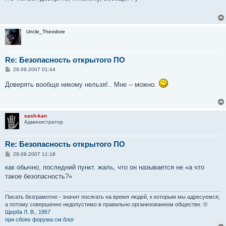
б
щ
е
н
и
Uncle_Theodore
е
Re: Безопасность открытого ПО
С
29.09.2007 01:44
о
о
Доверять вообще никому нельзя!.. Мне -- можно.
б
щ
е
н
и
sash-kan
е
Администратор
Re: Безопасность открытого ПО
С
29.09.2007 11:18
о
о
как обычно, последний пункт. жаль, что он называется не «а что
б
такое безопасность?»
щ
е
н
и
Писать безграмотно - значит посягать на время людей, к которым мы адресуемся,
е
а потому совершенно недопустимо в правильно организованном обществе. ©
Щерба Л. В., 1957
при сбоях форума см.блог