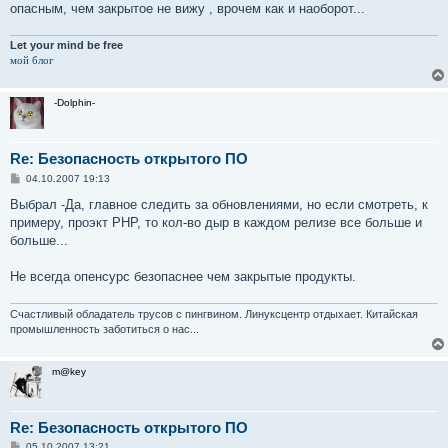
е
опасным, чем закрытое не вижу , врочем как и наоборот...
Let your mind be free
мой блог
-Dolphin-
Re: Безопасность открытого ПО
С
04.10.2007 19:13
о
о
Выбрал -Да, главное следить за обновлениями, но если смотреть, к
б
примеру, проэкт PHP, то кол-во дыр в каждом релизе все больше и
щ
е
больше...
н
и
е
Не всегда опенсурс безопаснее чем закрытые продукты.
Счастливый обладатель трусов с пингвином. Линуксцентр отдыхает. Китайская
промышленность заботиться о нас...
m@key
Re: Безопасность открытого ПО
С
05.10.2007 13:21