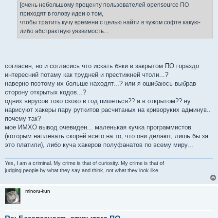
е
[очень небольшому проценту пользователей opensource ПО
н
приходят в голову идеи о том,
и
е
чтобы тратить кучу времени с целью найти в чужом софте какую-
либо абстрактную уязвимость...
согласен, но и согласись что искать бяки в закрытом ПО гораздо
интересний потаму как трудней и престижней чтоли...?
наверно поэтому их больше находят...? или я ошибаюсь выбрав
сторону открытых кодов...?
одних вирусов токо скоко в год пишеться?? а в открытом?? ну
нарисуют хакеры пару руткитов расчитаных на криворуких админув..
почему так?
мое ИМХО вывод очевиден... маленькая кучка программистов
(которым наплевать скорей всего на то, что они делают, лишь бы за
это платили), либо куча хакеров полуфанатов по всему миру...
Yes, I am a criminal. My crime is that of curiosity. My crime is that of
judging people by what they say and think, not what they look like...
minoru-kun