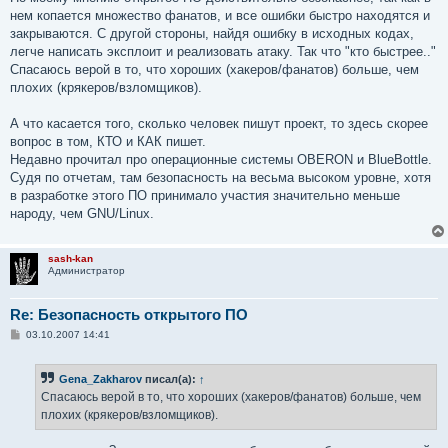
щ
е
нем копается множество фанатов, и все ошибки быстро находятся и
н
закрываются. С другой стороны, найдя ошибку в исходных кодах,
и
е
легче написать эксплоит и реализовать атаку. Так что "кто быстрее.."
Спасаюсь верой в то, что хороших (хакеров/фанатов) больше, чем
плохих (крякеров/взломщиков).
А что касается того, сколько человек пишут проект, то здесь скорее
вопрос в том, КТО и КАК пишет.
Недавно прочитал про операционные системы OBERON и BlueBottle.
Судя по отчетам, там безопасность на весьма высоком уровне, хотя
в разработке этого ПО принимало участия значительно меньше
народу, чем GNU/Linux.
sash-kan
Администратор
Re: Безопасность открытого ПО
С
03.10.2007 14:41
о
о
б
Gena_Zakharov
писал(а):
↑
щ
е
Спасаюсь верой в то, что хороших (хакеров/фанатов) больше, чем
н
плохих (крякеров/взломщиков).
и
е