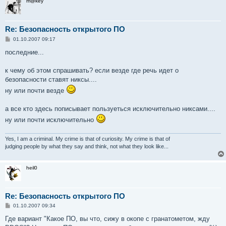
m@key
Re: Безопасность открытого ПО
С
01.10.2007 09:17
о
о
последние...
б
щ
е
к чему об этом спрашивать? если везде где речь идет о
н
безопасности ставят никсы....
и
е
ну или почти везде
а все кто здесь пописывает пользуеться исключительно никсами....
ну или почти исключительно
Yes, I am a criminal. My crime is that of curiosity. My crime is that of
judging people by what they say and think, not what they look like...
heil0
Re: Безопасность открытого ПО
С
01.10.2007 09:34
о
о
Где вариант "Какое ПО, вы что, сижу в окопе с гранатометом, жду
б