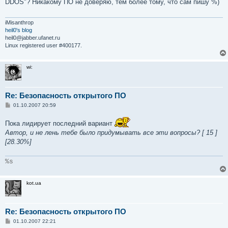
DDOS"? Никакому ПО не доверяю, тем более тому, что сам пишу %)
щ
е
н
и
iMisanthrop
е
heil0's blog
heil0@jabber.ufanet.ru
Linux registered user #400177.
wi:
Re: Безопасность открытого ПО
С
01.10.2007 20:59
о
о
Пока лидирует последний вариант
б
щ
Автор, и не лень тебе было придумывать все эти вопросы? [ 15 ]
е
[28.30%]
н
и
е
%s
kot.ua
Re: Безопасность открытого ПО
С
01.10.2007 22:21
о