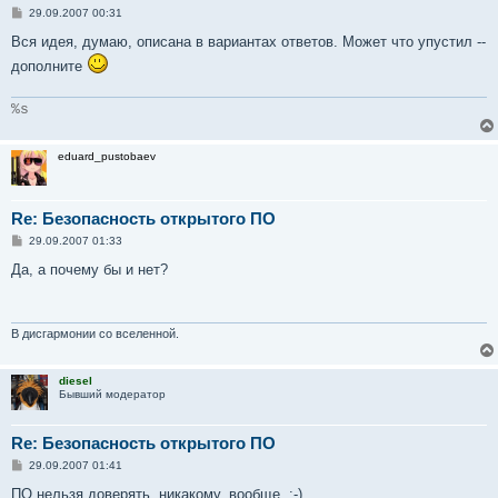
С
29.09.2007 00:31
о
о
Вся идея, думаю, описана в вариантах ответов. Может что упустил --
б
дополните
щ
е
н
и
%s
е
eduard_pustobaev
Re: Безопасность открытого ПО
С
29.09.2007 01:33
о
о
Да, а почему бы и нет?
б
щ
е
н
и
В дисгармонии со вселенной.
е
diesel
Бывший модератор
Re: Безопасность открытого ПО
С
29.09.2007 01:41
о
о
ПО нельзя доверять, никакому, вообще. :-)