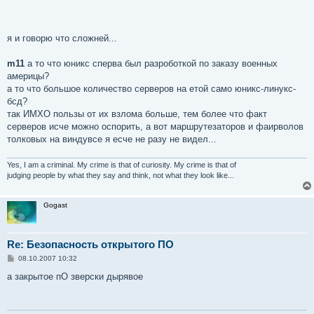
я и говорю что сложней...
m11
а то что юникс сперва был разроботкой по заказу военных
америцы?
а то что большое количество серверов на етой само юникс-линукс-
бсд?
так ИМХО пользы от их взлома больше, тем более что факт
серверов исче можно оспорить, а вот маршрутезаторов и фаирволов
толковых на виндувсе я есче не разу не видел...
Yes, I am a criminal. My crime is that of curiosity. My crime is that of
judging people by what they say and think, not what they look like...
Gogast
Re: Безопасность открытого ПО
С
08.10.2007 10:32
о
о
а закрытое пО зверски дырявое
б
щ
е
н