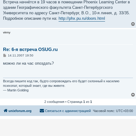
Встреча начнётся в 19 часов в помещении Phoenix Learning Center в
здании Географического факультета Санкт-Петербургского
Университета по адресу Санкт-Петербург, В.О., 10-я линия, д. 33/35.
Подробное описание пути на:
http://phx.pu.ru/doors.html
vinny
Re: 6-я встреча OSUG.ru
С
14.11.2007 19:50
о
о
можно ли на час опоздать?
б
щ
е
н
и
Всегда пишите код так, будто сопровождать его будет склонный к насилию
е
психопат, который знает, где вы живете.
— Martin Golding
2 сообщения • Страница
1
из
1
unixforum.org
Связаться с администрацией
Часовой пояс:
UTC+03:00