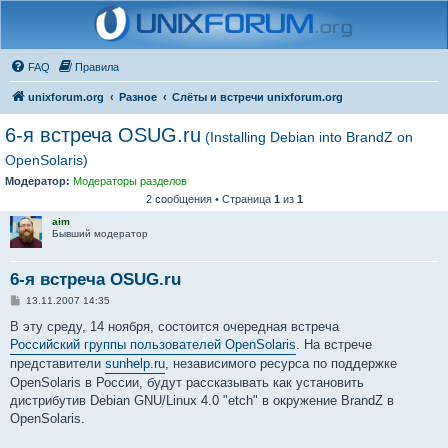
FAQ
Правила
unixforum.org
Разное
Слёты и встречи unixforum.org
6-я встреча OSUG.ru
(Installing Debian into BrandZ on
OpenSolaris)
Модератор:
Модераторы разделов
2 сообщения • Страница
1
из
1
aim
Бывший модератор
6-я встреча OSUG.ru
С
13.11.2007 14:35
о
о
В эту среду, 14 ноября, состоится очередная встреча
б
Российский группы пользователей OpenSolaris
. На встрече
щ
е
представители
sunhelp.ru
, независимого ресурса по поддержке
н
OpenSolaris в России, будут рассказывать как установить
и
е
дистрибутив Debian GNU/Linux 4.0 "etch" в окружение BrandZ в
OpenSolaris.