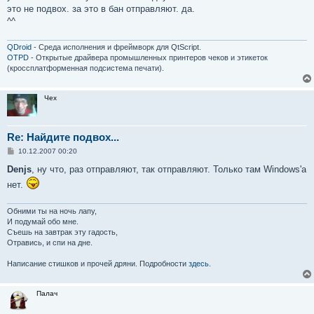
б
это не подвох. за это в бан отправляют. да.
щ
е
^^
н
и
е
QDroid
- Среда исполнения и фреймворк для QtScript.
OTPD
- Открытые драйвера промышленных принтеров чеков и этикеток
(кроссплатформенная подсистема печати).
Чех
Re: Найдите подвох...
С
10.12.2007 00:20
о
о
Denjs
, ну что, раз отправляют, так отправляют. Только там Windows'а
б
нет.
щ
е
н
и
Обними ты на ночь лапу,
е
И подумай обо мне.
Съешь на завтрак эту гадость,
Отравись, и спи на дне.
Написание стишков и прочей дряни. Подробности
здесь
.
Палач