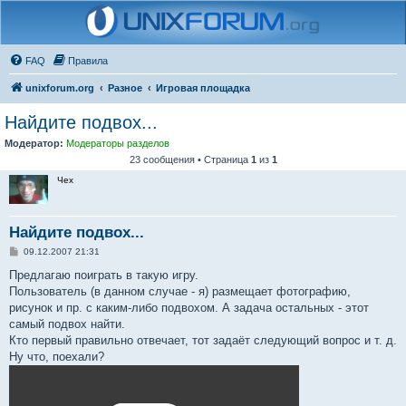
FAQ
Правила
unixforum.org
Разное
Игровая площадка
Найдите подвох...
Модератор:
Модераторы разделов
23 сообщения • Страница
1
из
1
Чех
Найдите подвох...
С
09.12.2007 21:31
о
о
Предлагаю поиграть в такую игру.
б
Пользователь (в данном случае - я) размещает фотографию,
щ
е
рисунок и пр. с каким-либо подвохом. А задача остальных - этот
н
самый подвох найти.
и
е
Кто первый правильно отвечает, тот задаёт следующий вопрос и т. д.
Ну что, поехали?