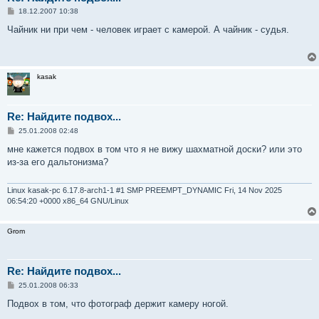
С
18.12.2007 10:38
о
о
Чайник ни при чем - человек играет с камерой. А чайник - судья.
б
щ
е
н
и
kasak
е
Re: Найдите подвох...
С
25.01.2008 02:48
о
о
мне кажется подвох в том что я не вижу шахматной доски? или это
б
из-за его дальтонизма?
щ
е
н
и
Linux kasak-pc 6.17.8-arch1-1 #1 SMP PREEMPT_DYNAMIC Fri, 14 Nov 2025
е
06:54:20 +0000 x86_64 GNU/Linux
Grom
Re: Найдите подвох...
С
25.01.2008 06:33
о
о
Подвох в том, что фотограф держит камеру ногой.
б
щ