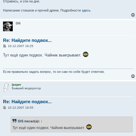
Отравись, и спи на дне.
Написание стишков и прочей дряни. Подробности
здесь
.
DiS
Re: Найдите подвох...
С
10.12.2007 16:25
о
о
Тут ещё один подвох. Чайник выигрывает.
б
щ
е
н
и
Если правильно задать вопрос, то он сам по себе будет ответом.
е
(asper
Бывший модератор
Re: Найдите подвох...
С
10.12.2007 16:55
о
о
б
DiS
писал(а):
↑
щ
е
Тут ещё один подвох. Чайник выигрывает.
н
и