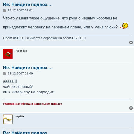
Re: Найдите подвох...
С
18.12.2007 01:01
о
о
Что-то у меня такое ощущение, что рука с черным королем не
б
щ
принадлежит человеку на переднем плане, или у меня глюки?
е
н
и
OpenSuSE 11.1 и имеется сервачок на openSUSE 11.0
е
Root Me
Re: Найдите подвох...
С
18.12.2007 01:09
о
о
ааааа!!!
б
чайник зеленый!
щ
е
он к интерьеру не подходит.
н
и
е
бессердечная сборка в консольном изврате
reptilix
Re: Найдите подвох...