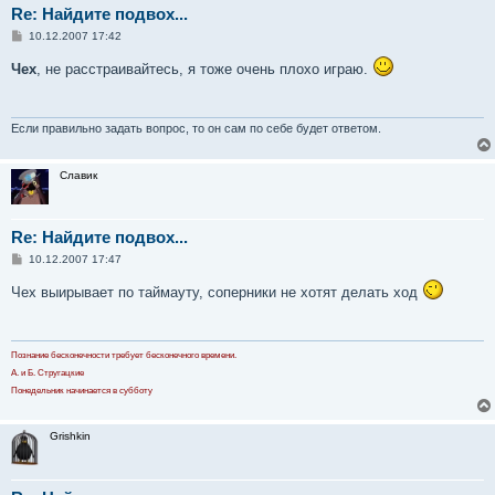
Re: Найдите подвох...
С
10.12.2007 17:42
о
о
Чех
, не расстраивайтесь, я тоже очень плохо играю.
б
щ
е
н
и
Если правильно задать вопрос, то он сам по себе будет ответом.
е
Славик
Re: Найдите подвох...
С
10.12.2007 17:47
о
о
Чех выирывает по таймауту, соперники не хотят делать ход
б
щ
е
н
и
Познание бесконечности требует бесконечного времени.
е
А. и Б. Стругацкие
Понедельник начинается в субботу
Grishkin