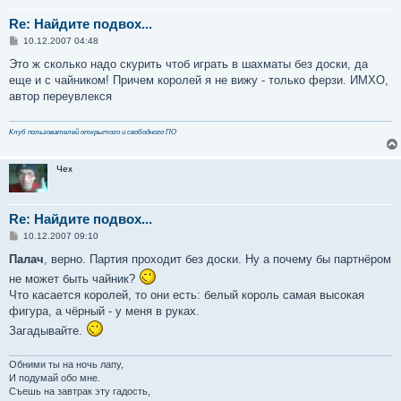
Re: Найдите подвох...
С
10.12.2007 04:48
о
о
Это ж сколько надо скурить чтоб играть в шахматы без доски, да
б
еще и с чайником! Причем королей я не вижу - только ферзи. ИМХО,
щ
е
автор переувлекся
н
и
е
Клуб пользователей открытого и свободного ПО
Чех
Re: Найдите подвох...
С
10.12.2007 09:10
о
о
Палач
, верно. Партия проходит без доски. Ну а почему бы партнёром
б
не может быть чайник?
щ
е
Что касается королей, то они есть: белый король самая высокая
н
фигура, а чёрный - у меня в руках.
и
е
Загадывайте.
Обними ты на ночь лапу,
И подумай обо мне.
Съешь на завтрак эту гадость,