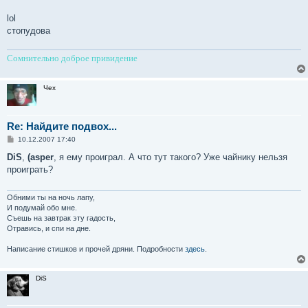
е
lol
стопудова
Сомнительно доброе привидение
Чех
Re: Найдите подвох...
С
10.12.2007 17:40
о
о
DiS
,
(asper
, я ему проиграл. А что тут такого? Уже чайнику нельзя
б
проиграть?
щ
е
н
и
Обними ты на ночь лапу,
е
И подумай обо мне.
Съешь на завтрак эту гадость,
Отравись, и спи на дне.
Написание стишков и прочей дряни. Подробности
здесь
.
DiS