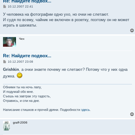
Re: Найдите подвох...
С
10.12.2007 22:41
о
о
У человека на фотографии одно ухо, но очки не слетают.
б
И судя по всему, чайник не включен в розетку, поэтому он не может
щ
е
играть в шахматы.
н
и
е
Чех
Re: Найдите подвох...
С
10.12.2007 23:08
о
о
Grishkin
, а очки знаете почему не слетают? Потому что у них одна
б
дужка.
щ
е
н
и
Обними ты на ночь лапу,
е
И подумай обо мне.
Съешь на завтрак эту гадость,
Отравись, и спи на дне.
Написание стишков и прочей дряни. Подробности
здесь
.
graff-2006