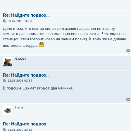
Re: Найдите подвох...
С
09.07.2008 16:23
о
о
Дело в том, что вектор силы притяжения направлен не к центу
б
земли, а располагается параллельно ее поверхности - Чех сидит на
щ
е
стене (об этом говорит ковер на заднем плане). К тому же на диване
н
постелена шторрра
и
е
GazDek
Re: Найдите подвох...
С
22.08.2008 02:34
о
о
В подобие шахмат играют два чайника.
б
щ
е
н
и
imcho
е
Re: Найдите подвох...
С
28.01.2009 20:12