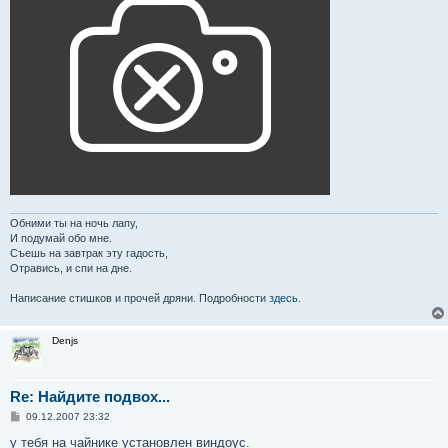
Обними ты на ночь лапу,
И подумай обо мне.
Съешь на завтрак эту гадость,
Отравись, и спи на дне.
Написание стишков и прочей дряни. Подробности
здесь
.
Denjs
Re: Найдите подвох...
С
09.12.2007 23:32
о
о
у тебя на чайнике установлен виндоус.