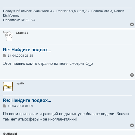
е
н
и
Послужной список: Slackware-3.x, RedHat-4.x,5.x,6.x,7.x, FedoraCore-3, Debian
е
Etch/Lenny
Осваиваю: RHEL-5.4
ZZaiatSS
Re: Найдите подвох...
С
14.04.2008 23:25
о
о
Этот чайник как-то странно на меня смотрит О_о
б
щ
е
н
и
reptilix
е
Re: Найдите подвох...
С
18.04.2008 01:09
о
о
По всем признакам играющий не дышит уже больше недели. Значит
б
там нет атмосферы - он инопланетянин!
щ
е
н
и
Gufficsoid
е