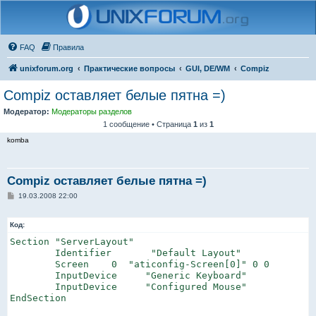
FAQ
Правила
unixforum.org
Практические вопросы
GUI, DE/WM
Compiz
Compiz оставляет белые пятна =)
Модератор:
Модераторы разделов
1 сообщение • Страница
1
из
1
komba
Compiz оставляет белые пятна =)
С
19.03.2008 22:00
о
о
б
Код:
щ
е
Section "ServerLayout"

н
	Identifier	 "Default Layout"

и
	Screen	  0  "aticonfig-Screen[0]" 0 0

е
	InputDevice	"Generic Keyboard"

	InputDevice	"Configured Mouse"

EndSection
