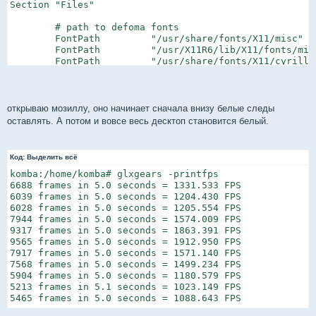
Section "Files"

	# path to defoma fonts

	FontPath	 "/usr/share/fonts/X11/misc"

	FontPath	 "/usr/X11R6/lib/X11/fonts/misc"

	FontPath	 "/usr/share/fonts/X11/cyrillic"

	FontPath	 "/usr/X11R6/lib/X11/fonts/cyrillic"

	FontPath	 "/usr/share/fonts/X11/100dpi/:unscaled"

	FontPath	 "/usr/X11R6/lib/X11/fonts/100dpi/:unscaled"

	FontPath	 "/usr/share/fonts/X11/75dpi/:unscaled"

открываю мозиллу, оно начинает сначала внизу белые следы
	FontPath	 "/usr/X11R6/lib/X11/fonts/75dpi/:unscaled"

оставлять. А потом и вовсе весь десктоп становится белый.
	FontPath	 "/usr/share/fonts/X11/Type1"

	FontPath	 "/usr/X11R6/lib/X11/fonts/Type1"

	FontPath	 "/usr/share/fonts/X11/100dpi"

Код:
Выделить всё
	FontPath	 "/usr/X11R6/lib/X11/fonts/100dpi"

komba:/home/komba# glxgears -printfps

	FontPath	 "/usr/share/fonts/X11/75dpi"

6688 frames in 5.0 seconds = 1331.533 FPS

	FontPath	 "/usr/X11R6/lib/X11/fonts/75dpi"

6039 frames in 5.0 seconds = 1204.430 FPS

	FontPath	 "/var/lib/defoma/x-ttcidfont-conf.d/dirs/TrueType"

6028 frames in 5.0 seconds = 1205.554 FPS

EndSection

7944 frames in 5.0 seconds = 1574.009 FPS

9317 frames in 5.0 seconds = 1863.391 FPS

Section "Module"

9565 frames in 5.0 seconds = 1912.950 FPS

7917 frames in 5.0 seconds = 1571.140 FPS

	# (the DGA extension is broken in the fglrx driver)

7568 frames in 5.0 seconds = 1499.234 FPS

	Load  "i2c"

5904 frames in 5.0 seconds = 1180.579 FPS

	Load  "bitmap"

5213 frames in 5.1 seconds = 1023.149 FPS

	Load  "ddc"

5465 frames in 5.0 seconds = 1088.643 FPS
	Load  "dri"

	Load  "extmod"
