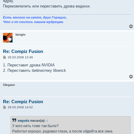
EndSection

ядра).
Перекомпилить или переставить дрова видюхи.
Section "Device"

    Identifier  "Videocard0"

Есть многое на свете, друг Горацио,
    Driver      "nv"

Что и не снилось нашим мудрецам.
EndSection

Section "Screen"

kknight
    Identifier "Screen0"

    Device     "Videocard0"

    Monitor    "Monitor0"

Re: Compiz Fusion
    DefaultDepth     24

С
26.03.2008 12:49
    SubSection "Display"

о
        Viewport   0 0

о
1. Переставит дрова NVIDIA
        Depth     24

б
2. Переставить библиотеку libwnck
щ
    EndSubSection

е
EndSection
н
и
Olegator
е
Re: Compiz Fusion
С
26.03.2008 14:02
о
о
б
segods
писал(а):
↑
щ
е
У кого нить тоже так было?
н
Работал хорошо, радовал глаза, а после обдейта все окна
и