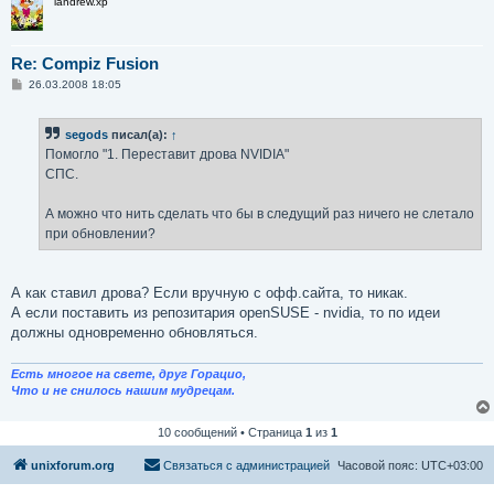
landrew.xp
Re: Compiz Fusion
С
26.03.2008 18:05
о
о
б
segods
писал(а):
↑
щ
е
Помогло "1. Переставит дрова NVIDIA"
н
СПС.
и
е
А можно что нить сделать что бы в следущий раз ничего не слетало
при обновлении?
А как ставил дрова? Если вручную с офф.сайта, то никак.
А если поставить из репозитария openSUSE - nvidia, то по идеи
должны одновременно обновляться.
Есть многое на свете, друг Горацио,
Что и не снилось нашим мудрецам.
10 сообщений • Страница
1
из
1
unixforum.org
Связаться с администрацией
Часовой пояс:
UTC+03:00