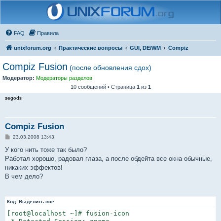
FAQ
Правила
unixforum.org
Практические вопросы
GUI, DE/WM
Compiz
Compiz Fusion
(после обновления сдох)
Модератор:
Модераторы разделов
10 сообщений • Страница
1
из
1
segods
Compiz Fusion
С
23.03.2008 13:43
о
о
У кого нить тоже так было?
б
Работал хорошо, радовал глаза, а после обдейта все окна обычные,
щ
е
никаких эффектов!
н
В чем дело?
и
е
Код:
Выделить всё
[root@localhost ~]# fusion-icon
