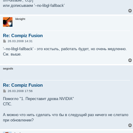
sm-disable', 'ccp']
или дописываем '--no-libgl-fallback'
kknight
Re: Compiz Fusion
С
26.03.2008 14:31
о
о
'--no-libgl-fallback' - это костыль, работать будет, но очень медленно.
б
См. выше.
щ
е
н
и
segods
е
Re: Compiz Fusion
С
26.03.2008 17:56
о
о
Помогло "1. Переставит дрова NVIDIA"
б
СПС.
щ
е
н
А можно что нить сделать что бы в следущий раз ничего не слетало
и
е
при обновлении?