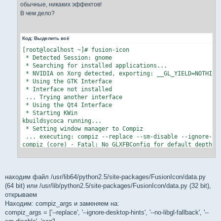
е
обычные, никаких эффектов!
В чем дело?
Код:
Выделить всё
[root@localhost ~]# fusion-icon

 * Detected Session: gnome

 * Searching for installed applications...

 * NVIDIA on Xorg detected, exporting: __GL_YIELD=NOTHING

 * Using the GTK Interface

 * Interface not installed

 ... Trying another interface

 * Using the Qt4 Interface

 * Starting KWin

kbuildsycoca running...

 * Setting window manager to Compiz

 ... executing: compiz --replace --sm-disable --ignore-des
compiz (core) - Fatal: No GLXFBConfig for default depth, t
compiz (core) - Error: Failed to manage screen: 0

compiz (core) - Fatal: No manageable screens found on dis
находим файл /usr/lib64/python2.5/site-packages/FusionIcon/data.py
(64 bit) или /usr/lib/python2.5/site-packages/FusionIcon/data.py (32 bit),
открываем
Находим: compiz_args и заменяем на:
compiz_args = ['--replace', '--ignore-desktop-hints', '--no-libgl-fallback', '--