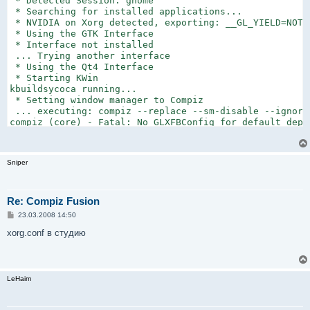
 * Detected Session: gnome

 * Searching for installed applications...

 * NVIDIA on Xorg detected, exporting: __GL_YIELD=NOTHI
 * Using the GTK Interface

 * Interface not installed

 ... Trying another interface

 * Using the Qt4 Interface

 * Starting KWin

kbuildsycoca running...

 * Setting window manager to Compiz

 ... executing: compiz --replace --sm-disable --ignore
compiz (core) - Fatal: No GLXFBConfig for default dept
compiz (core) - Error: Failed to manage screen: 0

compiz (core) - Fatal: No manageable screens found on 
Sniper
Re: Compiz Fusion
С
23.03.2008 14:50
о
о
xorg.conf в студию
б
щ
е
н
и
LeHaim
е