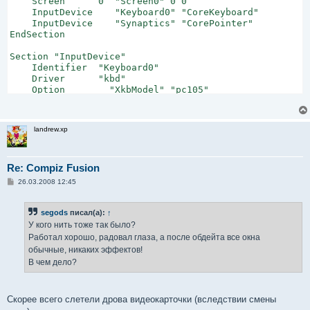
    Screen      0  "Screen0" 0 0

    InputDevice    "Keyboard0" "CoreKeyboard"

    InputDevice    "Synaptics" "CorePointer"

EndSection

Section "InputDevice"

    Identifier  "Keyboard0"

    Driver      "kbd"

    Option        "XkbModel" "pc105"

    Option        "XkbLayout" "us,ru"

    Option        "XkbOptions" "grp:shifts_toggle,grp_l
EndSection

landrew.xp
Section "InputDevice"

    Identifier  "Synaptics"

    Driver      "synaptics"

Re: Compiz Fusion
    Option        "Device" "/dev/input/mice"

С
26.03.2008 12:45
    Option        "Protocol" "auto-dev"

о
о
    Option        "Emulate3Buttons" "yes"

б
EndSection

segods
писал(а):
↑
щ
е
У кого нить тоже так было?
н
Section "Monitor"

Работал хорошо, радовал глаза, а после обдейта все окна
и
    Identifier   "Monitor0"

е
обычные, никаких эффектов!
    VendorName   "Unknown"

В чем дело?
    ModelName    "Unknown"

    HorizSync    30.0 - 110.0

    VertRefresh  50.0 - 150.0

Скорее всего слетели дрова видеокарточки (вследствии смены
    Option        "DPMS"
