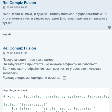
Re: Compiz Fusion
С
23.03.2008 16:52
о
о
было. и эта ошибка, и другие.. голову поломал с удовольствием.. в
б
итоге компиз снес и заново поставил (система - opensuse). завелось
щ
е
тут же.
н
и
е
segods
Re: Compiz Fusion
С
26.03.2008 11:33
о
о
Переустановил -- все тоже самое.
б
Он запускается при старте, но никакие эффекты не работают.
щ
е
Если поставить обработчик окон компиз, то у всех окон исчезают
н
заголовки.
и
е
Релоад виндовменеджера не помогает (((
Код:
Выделить всё
# Xorg configuration created by system-config-display

Section "ServerLayout"

    Identifier     "single head configuration"
