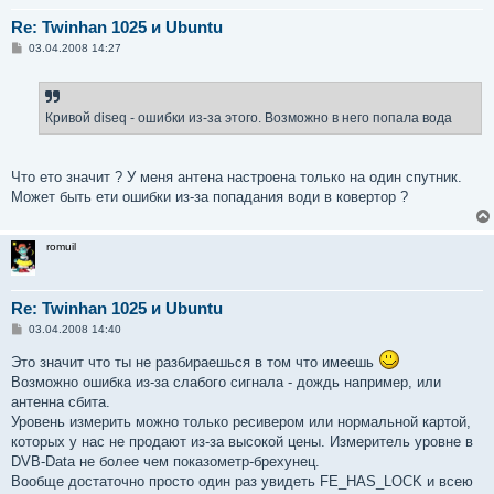
Re: Twinhan 1025 и Ubuntu
С
03.04.2008 14:27
о
о
б
щ
е
Кривой diseq - ошибки из-за этого. Возможно в него попала вода
н
и
е
Что ето значит ? У меня антена настроена только на один спутник.
Может быть ети ошибки из-за попадания води в ковертор ?
romuil
Re: Twinhan 1025 и Ubuntu
С
03.04.2008 14:40
о
о
Это значит что ты не разбираешься в том что имеешь
б
Возможно ошибка из-за слабого сигнала - дождь например, или
щ
е
антенна сбита.
н
Уровень измерить можно только ресивером или нормальной картой,
и
е
которых у нас не продают из-за высокой цены. Измеритель уровне в
DVB-Data не более чем показометр-брехунец.
Вообще достаточно просто один раз увидеть FE_HAS_LOCK и всею