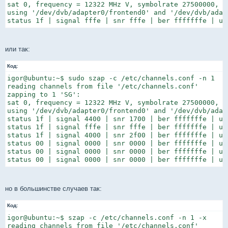
sat 0, frequency = 12322 MHz V, symbolrate 27500000, v
using '/dev/dvb/adapter0/frontend0' and '/dev/dvb/adapt
status 1f | signal fffe | snr fffe | ber fffffffe | un
или так:
Код:
igor@ubuntu:~$ sudo szap -c /etc/channels.conf -n 1

reading channels from file '/etc/channels.conf'

zapping to 1 'SG':

sat 0, frequency = 12322 MHz V, symbolrate 27500000, v
using '/dev/dvb/adapter0/frontend0' and '/dev/dvb/adapt
status 1f | signal 4400 | snr 1700 | ber fffffffe | un
status 1f | signal fffe | snr fffe | ber fffffffe | un
status 1f | signal 4000 | snr 2f00 | ber fffffffe | un
status 00 | signal 0000 | snr 0000 | ber fffffffe | unc
status 00 | signal 0000 | snr 0000 | ber fffffffe | unc
status 00 | signal 0000 | snr 0000 | ber fffffffe | un
но в большинстве случаев так:
Код:
igor@ubuntu:~$ szap -c /etc/channels.conf -n 1 -x

reading channels from file '/etc/channels.conf'
