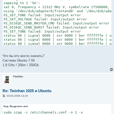
zapping to 1 'SG':

sat 0, frequency = 12322 MHz V, symbolrate 27500000, v
using '/dev/dvb/adapter0/frontend0' and '/dev/dvb/adapt
FE_SET_TONE failed: Input/output error

FE_SET_VOLTAGE failed: Input/output error

FE_DISEQC_SEND_MASTER_CMD failed: Input/output error

FE_DISEQC_SEND_BURST failed: Input/output error

FE_SET_TONE failed: Input/output error

status 00 | signal 0000 | snr 0000 | ber fffffffe | unc
status 00 | signal 0000 | snr 0000 | ber fffffffe | unc
status 00 | signal 0000 | snr 0000 | ber fffffffe | un
Что бы ето могло значить?
Система Ubuntu 7.04
1.8 GHz / 256m / 250Gb
FirstAlex
Re: Twinhan 1025 и Ubuntu
С
03.04.2008 13:20
о
о
б
Код:
Выделить всё
щ
е
sudo szap -c /etc/channels.conf -n 1 -x

н