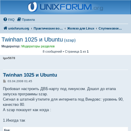
FAQ
Правила
unixforum.org
Практические вопросы
Железо для Linux
Спутниковое оборудование
Twinhan 1025 и Ubuntu
(szap)
Модератор:
Модераторы разделов
8 сообщений • Страница
1
из
1
Igor5678
Twinhan 1025 и Ubuntu
С
03.04.2008 01:45
о
о
Пробовал настроить ДВБ-карту под линуксом. Дошол до етапа
б
запуска программы szap.
щ
е
Сигнал в штатной утилите для интернета под Виндовс: уровень 90,
н
качество 80.
и
е
А szap показует как когда :
1.Иногда так
Код: