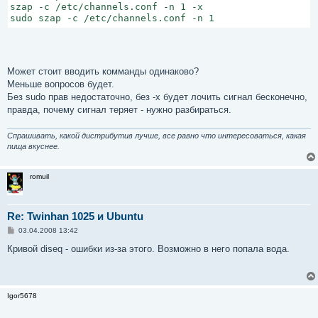
szap -c /etc/channels.conf -n 1 -x

и
sudo szap -c /etc/channels.conf -n 1
е
Может стоит вводить комманды одинаково?
Меньше вопросов будет.
Без sudo прав недостаточно, без -x будет лочить сигнал бесконечно,
правда, почему сигнал теряет - нужно разбираться.
Спрашивать, какой дистрибутив лучше, все равно что интересоваться, какая
пища вкуснее.
romuil
Re: Twinhan 1025 и Ubuntu
С
03.04.2008 13:42
о
о
Кривой diseq - ошибки из-за этого. Возможно в него попала вода.
б
щ
е
н
и
Igor5678
е