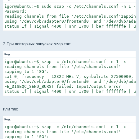
igor@ubuntu:~$ sudo szap -c /etc/channels.conf -n 1 -x

Password:

reading channels from file '/etc/channels.conf'zapping
using '/dev/dvb/adapter0/frontend0' and '/dev/dvb/adapt
2.При повторных запусках szap так:
Код:
igor@ubuntu:~$ szap -c /etc/channels.conf -n 1 -x

reading channels from file '/etc/channels.conf'

zapping to 1 'SG':

sat 0, frequency = 12322 MHz V, symbolrate 27500000, v
using '/dev/dvb/adapter0/frontend0' and '/dev/dvb/adapt
FE_DISEQC_SEND_BURST failed: Input/output error

status 1f | signal 4400 | snr 1700 | ber fffffffe | un
или так:
Код:
igor@ubuntu:~$ szap -c /etc/channels.conf -n 1 -x

reading channels from file '/etc/channels.conf'

zapping to 1 'SG':
