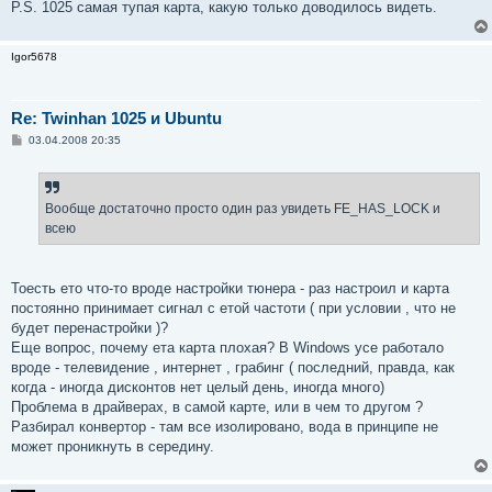
P.S. 1025 самая тупая карта, какую только доводилось видеть.
Igor5678
Re: Twinhan 1025 и Ubuntu
С
03.04.2008 20:35
о
о
б
щ
е
Вообще достаточно просто один раз увидеть FE_HAS_LOCK и
н
всею
и
е
Тоесть ето что-то вроде настройки тюнера - раз настроил и карта
постоянно принимает сигнал с етой частоти ( при условии , что не
будет перенастройки )?
Еще вопрос, почему ета карта плохая? В Windows усе работало
вроде - телевидение , интернет , грабинг ( последний, правда, как
когда - иногда дисконтов нет целый день, иногда много)
Проблема в драйверах, в самой карте, или в чем то другом ?
Разбирал конвертор - там все изолировано, вода в принципе не
может проникнуть в середину.