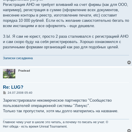
Регистрация АНО не требует вливаний на счет фирмы (как для ООО,
например), регистрация в сумме (оформление всех документов,
внесение конторы в реестр, изготовление печати, etc) составит
порядка 10 000 рублей. Если есть желание самостоятельно бегать по
всем инстанциям и все оформлять - еще дешевле.
З.Ы. Я сам не юрист, просто 2 раза сталкивался с регистрацией АНО
и сам скоро буду на себя регистрировать. Хорошо ознакомился с
различными формами организаций как раз для подобных целей.
Записки сисадмина
Pradead
Re: LUG?
С
24.07.2008 05:40
о
о
Зарегестрировали некомерческое партнерство "Сообщество
б
пользователей операционной системы "Линукс".
щ
е
Только так пропустили, хотя мы долго матерились на название.
н
и
е
Главное чему учат в школе это читать, а почему-то писать не учат. ©
Нет обеда - есть время Unreal Tournament.