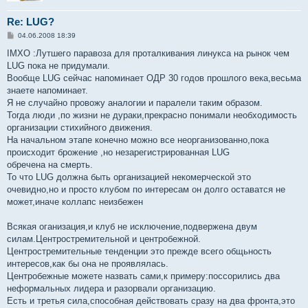
Re: LUG?
С
04.06.2008 18:39
о
о
IMXO :Лутшего паравоза для проталкивания линукса на рынок чем
б
LUG пока не придумали.
щ
е
Вообще LUG сейчас напоминает ОДР 30 годов прошлого века,весьма
н
знаете напоминает.
и
е
Я не случайно провожу аналогии и паралели таким образом.
Тогда люди ,по жизни не дураки,прекрасно понимали необходимость
организации стихийного движения.
На начальном этапе конечно можно все неорганизованно,пока
происходит брожение ,но незарегистрированная LUG
обречена на смерть.
То что LUG должна быть организацией некомерческой это
очевидно,но и просто клубом по интересам он долго оставатся не
может,иначе коллапс неизбежен
Всякая оганизация,и клуб не исключение,подвержена двум
силам.Центростремительной и центробежной.
Центростремительные тенденции это прежде всего общьность
интересов,как бы она не проявлялась.
Центробежные можете назвать сами,к примеру:поссорились два
неформальных лидера и разорвали организацию.
Есть и третья сила,способная действовать сразу на два фронта,это