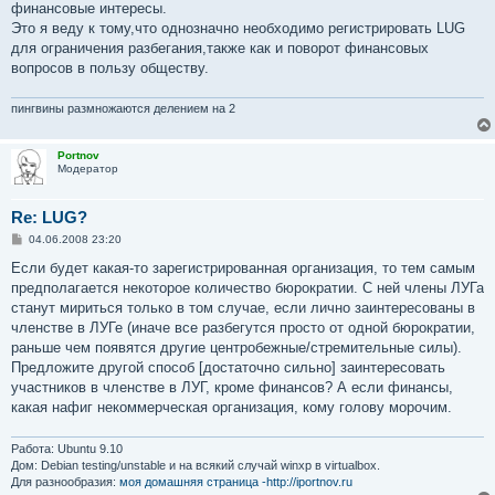
финансовые интересы.
Это я веду к тому,что однозначно необходимо регистрировать LUG
для ограничения разбегания,также как и поворот финансовых
вопросов в пользу обществу.
пингвины размножаются делением на 2
Portnov
Модератор
Re: LUG?
С
04.06.2008 23:20
о
о
Если будет какая-то зарегистрированная организация, то тем самым
б
предполагается некоторое количество бюрократии. С ней члены ЛУГа
щ
е
станут мириться только в том случае, если лично заинтересованы в
н
членстве в ЛУГе (иначе все разбегутся просто от одной бюрократии,
и
е
раньше чем появятся другие центробежные/стремительные силы).
Предложите другой способ [достаточно сильно] заинтересовать
участников в членстве в ЛУГ, кроме финансов? А если финансы,
какая нафиг некоммерческая организация, кому голову морочим.
Работа: Ubuntu 9.10
Дом: Debian testing/unstable и на всякий случай winxp в virtualbox.
Для разнообразия:
моя домашняя страница -http://iportnov.ru