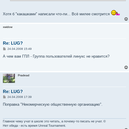
и
е
Хотя б "какашками" написали что-ли... Всё милее смотрится
xwidow
Re: LUG?
С
24.04.2008 15:49
о
о
А чем вам ГПЛ - Группа пользователей линукс не нравится?
б
щ
е
н
и
Pradead
е
Re: LUG?
С
24.04.2008 17:39
о
о
Поправка "Некомерческую общественную организацию".
б
щ
е
н
и
Главное чему учат в школе это читать, а почему-то писать не учат. ©
е
Нет обеда - есть время Unreal Tournament.