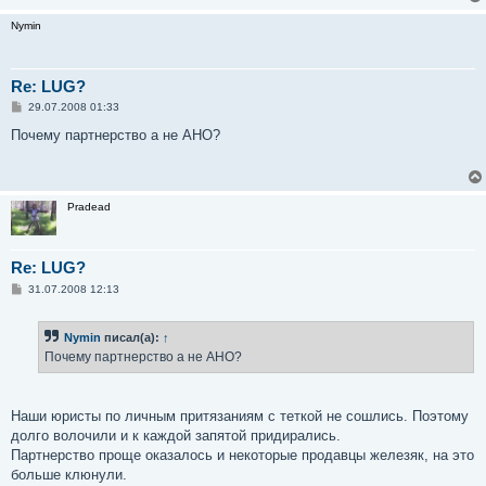
Nymin
Re: LUG?
С
29.07.2008 01:33
о
о
Почему партнерство а не АНО?
б
щ
е
н
и
Pradead
е
Re: LUG?
С
31.07.2008 12:13
о
о
б
Nymin
писал(а):
↑
щ
е
Почему партнерство а не АНО?
н
и
е
Наши юристы по личным притязаниям с теткой не сошлись. Поэтому
долго волочили и к каждой запятой придирались.
Партнерство проще оказалось и некоторые продавцы железяк, на это
больше клюнули.