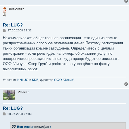
Ben Aceler
Re: LUG?
С
27.05.2008 22:32
о
о
Некоммерческая общественная организация - это один из самых
б
распространённых способов отмывания денег. Поэтому регистрация
щ
е
таких организаций крайне затруднена. Определитесь с целями
н
регистрации - если речь идёт, например, об оказании услуг по
и
е
внедрению/сопровождению Linux, куда проще будет организовать
ООО "Линукс Юзер Груп" и работать по упрощёнке по факту
выполненных работ.
Участник
NNLUG
и
KDE
, директор
ООО "Элсис"
.
Pradead
Re: LUG?
С
28.05.2008 05:03
о
о
б
Ben Aceler
писал(а):
↑
щ