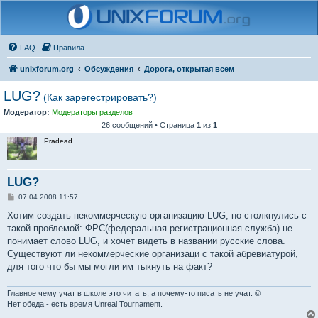
FAQ
Правила
unixforum.org
Обсуждения
Дорога, открытая всем
LUG?
(Как зарегестрировать?)
Модератор:
Модераторы разделов
26 сообщений • Страница
1
из
1
Pradead
LUG?
С
07.04.2008 11:57
о
о
Хотим создать некоммерческую организацию LUG, но столкнулись с
б
такой проблемой: ФРС(федеральная регистрационная служба) не
щ
е
понимает слово LUG, и хочет видеть в названии русские слова.
н
Существуют ли некоммерческие организаци с такой абревиатурой,
и
е
для того что бы мы могли им тыкнуть на факт?
Главное чему учат в школе это читать, а почему-то писать не учат. ©
Нет обеда - есть время Unreal Tournament.