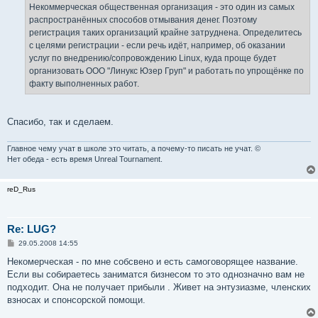
е
Некоммерческая общественная организация - это один из самых
н
распространённых способов отмывания денег. Поэтому
и
е
регистрация таких организаций крайне затруднена. Определитесь
с целями регистрации - если речь идёт, например, об оказании
услуг по внедрению/сопровождению Linux, куда проще будет
организовать ООО "Линукс Юзер Груп" и работать по упрощёнке по
факту выполненных работ.
Спасибо, так и сделаем.
Главное чему учат в школе это читать, а почему-то писать не учат. ©
Нет обеда - есть время Unreal Tournament.
reD_Rus
Re: LUG?
С
29.05.2008 14:55
о
о
Некомерческая - по мне собсвено и есть самоговорящее название.
б
Если вы собираетесь заниматся бизнесом то это однозначно вам не
щ
е
подходит. Она не получает прибыли . Живет на энтузиазме, членских
н
взносах и спонсорской помощи.
и
е