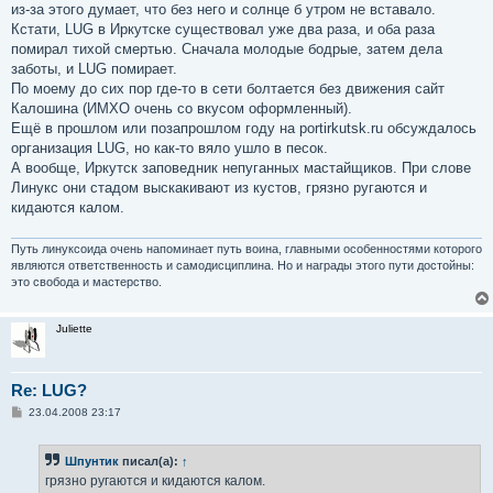
из-за этого думает, что без него и солнце б утром не вставало.
Кстати, LUG в Иркутске существовал уже два раза, и оба раза
помирал тихой смертью. Сначала молодые бодрые, затем дела
заботы, и LUG помирает.
По моему до сих пор где-то в сети болтается без движения сайт
Калошина (ИМХО очень со вкусом оформленный).
Ещё в прошлом или позапрошлом году на portirkutsk.ru обсуждалось
организация LUG, но как-то вяло ушло в песок.
А вообще, Иркутск заповедник непуганных мастайщиков. При слове
Линукс они стадом выскакивают из кустов, грязно ругаются и
кидаются калом.
Путь линуксоида очень напоминает путь воина, главными особенностями которого
являются ответственность и самодисциплина. Но и награды этого пути достойны:
это свобода и мастерство.
Juliette
Re: LUG?
С
23.04.2008 23:17
о
о
б
Шпунтик
писал(а):
↑
щ
е
грязно ругаются и кидаются калом.
н