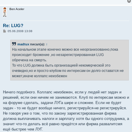
Ben Aceler
Re: LUG?
С
05.06.2008 13:08
о
о
б
madtux
писал(а):
↑
щ
е
На начальном этапе конечно можно все неорганизованно,пока
н
происходит брожение ,но незарегистрированная LUG
и
е
обречена на смерть.
То что LUG должна быть организацией некомерческой это
очевидно,но и просто клубом по интересам он долго оставатся не
может,иначе коллапс неизбежен
Ничего подобного. Коллапс неизбежен, если у людей нет задач и
решений, если они ничем не занимаются. Клуб по интересам можно и
на форуме сделать, задачи ЛУГа шире и сложнее. Если не будет
задач - то не будет вообще ничего, регистрируйся-не регистрируйся.
Не говоря уже о том, что по закону зарегистрированная фирма
должна выплачивать налоги и зарплату хотя бы одного сотрудника, а
значит что-то делать всё равно придётся или фирма развалитсмя
ещё быстрее чем ЛУГ.