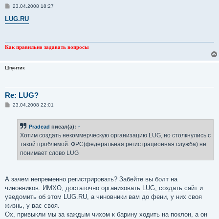
С
23.04.2008 18:27
о
о
LUG.RU
б
щ
е
н
и
Как правильно задавать вопросы
е
Шпунтик
Re: LUG?
С
23.04.2008 22:01
о
о
б
Pradead
писал(а):
↑
щ
е
Хотим создать некоммерческую организацию LUG, но столкнулись с
н
такой проблемой: ФРС(федеральная регистрационная служба) не
и
е
понимает слово LUG
А зачем непременно регистрировать? Забейте вы болт на
чиновников. ИМХО, достаточно организовать LUG, создать сайт и
уведомить об этом LUG.RU, а чиновники вам до фени, у них своя
жизнь, у вас своя.
Ох, привыкли мы за каждым чихом к барину ходить на поклон, а он