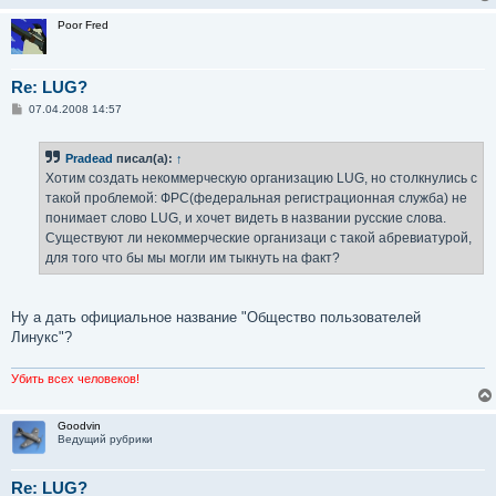
Poor Fred
Re: LUG?
С
07.04.2008 14:57
о
о
б
Pradead
писал(а):
↑
щ
е
Хотим создать некоммерческую организацию LUG, но столкнулись с
н
такой проблемой: ФРС(федеральная регистрационная служба) не
и
е
понимает слово LUG, и хочет видеть в названии русские слова.
Существуют ли некоммерческие организаци с такой абревиатурой,
для того что бы мы могли им тыкнуть на факт?
Ну а дать официальное название "Общество пользователей
Линукс"?
Убить всех человеков!
Goodvin
Ведущий рубрики
Re: LUG?