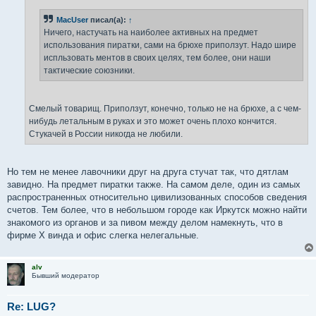
е
н
MacUser
писал(а):
↑
и
е
Ничего, настучать на наиболее активных на предмет
использования пиратки, сами на брюхе приползут. Надо шире
испльзовать ментов в своих целях, тем более, они наши
тактические союзники.
Смелый товарищ. Приползут, конечно, только не на брюхе, а с чем-
нибудь летальным в руках и это может очень плохо кончится.
Стукачей в России никогда не любили.
Но тем не менее лавочники друг на друга стучат так, что дятлам
завидно. На предмет пиратки также. На самом деле, один из самых
распространенных относительно цивилизованных способов сведения
счетов. Тем более, что в небольшом городе как Иркутск можно найти
знакомого из органов и за пивом между делом намекнуть, что в
фирме Х винда и офис слегка нелегальные.
alv
Бывший модератор
Re: LUG?