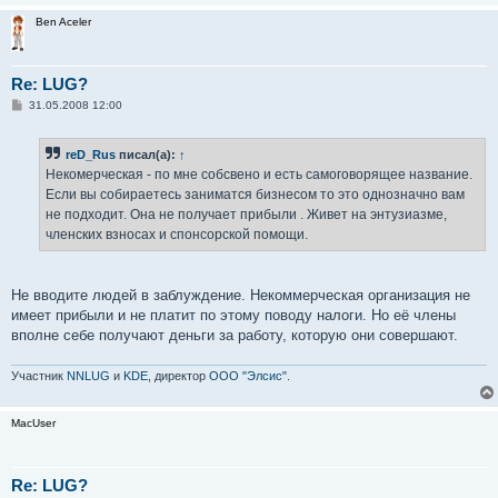
Ben Aceler
Re: LUG?
С
31.05.2008 12:00
о
о
б
reD_Rus
писал(а):
↑
щ
е
Некомерческая - по мне собсвено и есть самоговорящее название.
н
Если вы собираетесь заниматся бизнесом то это однозначно вам
и
е
не подходит. Она не получает прибыли . Живет на энтузиазме,
членских взносах и спонсорской помощи.
Не вводите людей в заблуждение. Некоммерческая организация не
имеет прибыли и не платит по этому поводу налоги. Но её члены
вполне себе получают деньги за работу, которую они совершают.
Участник
NNLUG
и
KDE
, директор
ООО "Элсис"
.
MacUser
Re: LUG?