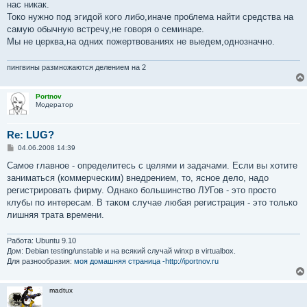
нас никак.
и
е
Токо нужно под эгидой кого либо,иначе проблема найти средства на
самую обычную встречу,не говоря о семинаре.
Мы не церква,на одних пожертвованиях не выедем,однозначно.
пингвины размножаются делением на 2
Portnov
Модератор
Re: LUG?
С
04.06.2008 14:39
о
о
Самое главное - определитесь с целями и задачами. Если вы хотите
б
заниматься (коммерческим) внедрением, то, ясное дело, надо
щ
е
регистрировать фирму. Однако большинство ЛУГов - это просто
н
клубы по интересам. В таком случае любая регистрация - это только
и
е
лишняя трата времени.
Работа: Ubuntu 9.10
Дом: Debian testing/unstable и на всякий случай winxp в virtualbox.
Для разнообразия:
моя домашняя страница -http://iportnov.ru
madtux