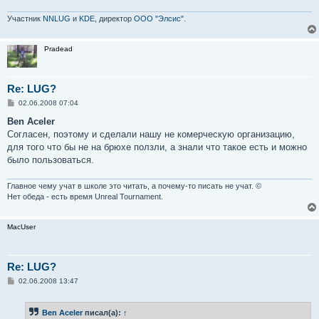
Участник
NNLUG
и
KDE
, директор
ООО "Элсис"
.
Pradead
Re: LUG?
С
02.06.2008 07:04
о
о
Ben Aceler
б
Согласен, поэтому и сделали нашу не комерческую организацию,
щ
е
для того что бы не на брюхе ползли, а знали что такое есть и можно
н
было пользоваться.
и
е
Главное чему учат в школе это читать, а почему-то писать не учат. ©
Нет обеда - есть время Unreal Tournament.
MacUser
Re: LUG?
С
02.06.2008 13:47
о
о
б
Ben Aceler
писал(а):
↑
щ