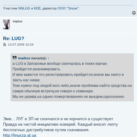
Участник
NNLUG
и
KDE
, директор
ООО "Элсис"
.
impbot
Re: LUG?
С
13.07.2008 10:24
о
о
б
madtux
писал(а):
↑
щ
е
а LUG в Запорожье вообще скончалась в тихих корчах
н
Прийдется реанимировать.
и
е
И мне кажется что регистрировать прийдется,иначе мы никто и
звать нас никак.
Токо нужно под эгидой кого либо,иначе проблема найти средства на
самую обычную встречу,не говоря о семинаре.
Мы не церква,на одних пожертвованиях не выедем,однозначно.
Эмм... ЛУГ в ЗП не скончался и не корчился а существует.
Правда на чистой инициативе юзверей. Каждый вносит лепту
бесплатных дистрибутивов путем скачивания.
http://linuxzp.at.ua