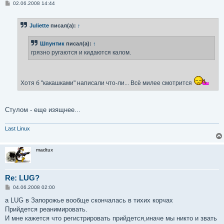
С
02.06.2008 14:44
о
о
б
Juliette
писал(а):
↑
щ
е
н
Шпунтик
писал(а):
↑
и
е
грязно ругаются и кидаются калом.
Хотя б "какашками" написали что-ли... Всё милее смотрится
Стулом - еще изящнее...
Last Linux
madtux
Re: LUG?
С
04.06.2008 02:00
о
о
а LUG в Запорожье вообще скончалась в тихих корчах
б
Прийдется реанимировать.
щ
е
И мне кажется что регистрировать прийдется,иначе мы никто и звать
н