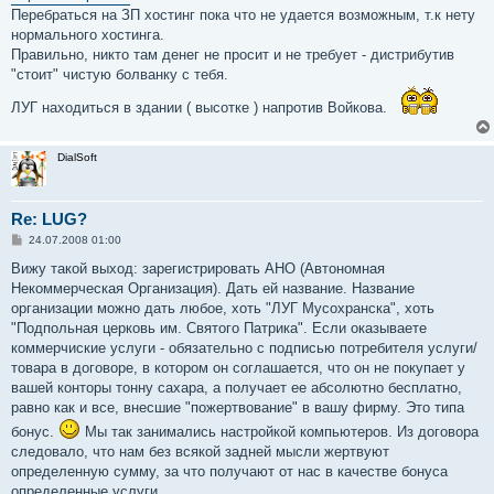
Перебраться на ЗП хостинг пока что не удается возможным, т.к нету
нормального хостинга.
Правильно, никто там денег не просит и не требует - дистрибутив
"стоит" чистую болванку с тебя.
ЛУГ находиться в здании ( высотке ) напротив Войкова.
DialSoft
Re: LUG?
С
24.07.2008 01:00
о
о
Вижу такой выход: зарегистрировать АНО (Автономная
б
Некоммерческая Организация). Дать ей название. Название
щ
е
организации можно дать любое, хоть "ЛУГ Мусохранска", хоть
н
"Подпольная церковь им. Святого Патрика". Если оказываете
и
е
коммерчиские услуги - обязательно с подписью потребителя услуги/
товара в договоре, в котором он соглашается, что он не покупает у
вашей конторы тонну сахара, а получает ее абсолютно бесплатно,
равно как и все, внесшие "пожертвование" в вашу фирму. Это типа
бонус.
Мы так занимались настройкой компьютеров. Из договора
следовало, что нам без всякой задней мысли жертвуют
определенную сумму, за что получают от нас в качестве бонуса
определенные услуги.