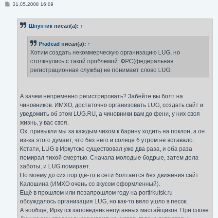
С
31.05.2008 16:09
о
о
б
Шпунтик
писал(а):
↑
щ
е
н
Pradead
писал(а):
↑
и
е
Хотим создать некоммерческую организацию LUG, но
столкнулись с такой проблемой: ФРС(федеральная
регистрационная служба) не понимает слово LUG
А зачем непременно регистрировать? Забейте вы болт на
чиновников. ИМХО, достаточно организовать LUG, создать сайт и
уведомить об этом LUG.RU, а чиновники вам до фени, у них своя
жизнь, у вас своя.
Ох, привыкли мы за каждым чихом к барину ходить на поклон, а он
из-за этого думает, что без него и солнце б утром не вставало.
Кстати, LUG в Иркутске существовал уже два раза, и оба раза
помирал тихой смертью. Сначала молодые бодрые, затем дела
заботы, и LUG помирает.
По моему до сих пор где-то в сети болтается без движения сайт
Калошина (ИМХО очень со вкусом оформленный).
Ещё в прошлом или позапрошлом году на portirkutsk.ru
обсуждалось организация LUG, но как-то вяло ушло в песок.
А вообще, Иркутск заповедник непуганных мастайщиков. При слове