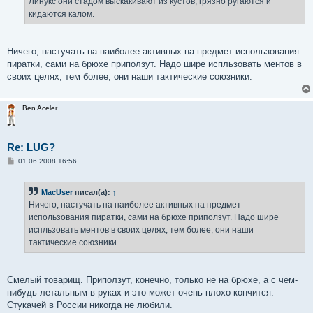
Линукс они стадом выскакивают из кустов, грязно ругаются и
кидаются калом.
Ничего, настучать на наиболее активных на предмет использования
пиратки, сами на брюхе приползут. Надо шире испльзовать ментов в
своих целях, тем более, они наши тактические союзники.
Ben Aceler
Re: LUG?
С
01.06.2008 16:56
о
о
б
MacUser
писал(а):
↑
щ
е
Ничего, настучать на наиболее активных на предмет
н
использования пиратки, сами на брюхе приползут. Надо шире
и
е
испльзовать ментов в своих целях, тем более, они наши
тактические союзники.
Смелый товарищ. Приползут, конечно, только не на брюхе, а с чем-
нибудь летальным в руках и это может очень плохо кончится.
Стукачей в России никогда не любили.