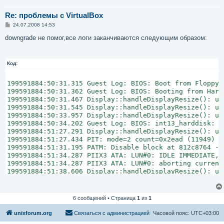
Re: проблемы с VirtualBox
С
24.07.2008 14:53
о
о
downgrade не помог,все логи заканчиваются следующим образом:
б
щ
е
н
Код:
и
е
199591884:50:31.315 Guest Log: BIOS: Boot from Floppy 0
199591884:50:31.362 Guest Log: BIOS: Booting from Hard 
199591884:50:31.467 Display::handleDisplayResize(): uS
199591884:50:31.545 Display::handleDisplayResize(): uS
199591884:50:33.957 Display::handleDisplayResize(): uS
199591884:50:34.202 Guest Log: BIOS: int13_harddisk: f
199591884:51:27.291 Display::handleDisplayResize(): uS
199591884:51:27.434 PIT: mode=2 count=0x2ead (11949) - 
199591884:51:31.195 PATM: Disable block at 812c8764 - 
199591884:51:34.287 PIIX3 ATA: LUN#0: IDLE IMMEDIATE, 
199591884:51:34.287 PIIX3 ATA: LUN#0: aborting current 
6 сообщений • Страница
1
из
1
unixforum.org
Связаться с администрацией
Часовой пояс:
UTC+03:00