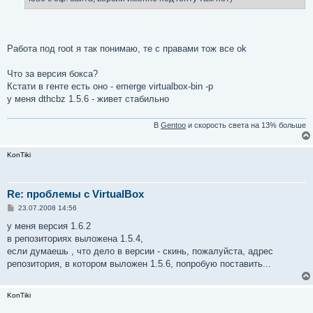
Работа под root я так понимаю, те с правами тож все ok
Что за версия бокса?
Кстати в генте есть оно - emerge virtualbox-bin -p
у меня dthcbz 1.5.6 - живет стабильно
В
Gentoo
и скорость света на 13% больше
KonTiki
Re: проблемы с VirtualBox
С
23.07.2008 14:56
о
о
у меня версия 1.6.2
б
в репозиториях выложена 1.5.4,
щ
е
если думаешь , что дело в версии - скинь, пожалуйста, адрес
н
репозитория, в котором выложен 1.5.6, попробую поставить...
и
е
KonTiki