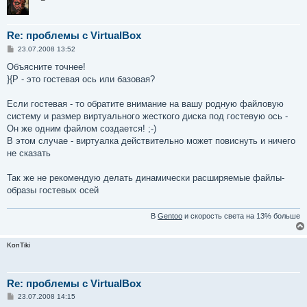
Re: проблемы с VirtualBox
С
23.07.2008 13:52
о
о
Объясните точнее!
б
}{P - это гостевая ось или базовая?
щ
е
н
Если гостевая - то обратите внимание на вашу родную файловую
и
е
систему и размер виртуального жесткого диска под гостевую ось -
Он же одним файлом создается! ;-)
В этом случае - виртуалка действительно может повиснуть и ничего
не сказать
Так же не рекомендую делать динамически расширяемые файлы-
образы гостевых осей
В
Gentoo
и скорость света на 13% больше
KonTiki
Re: проблемы с VirtualBox
С
23.07.2008 14:15
о