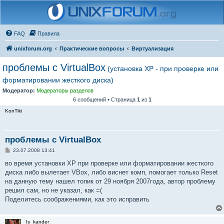
FAQ
Правила
unixforum.org
Практические вопросы
Виртуализация
проблемы с VirtualBox
(установка XP - при проверке или
форматировании жесткого диска)
Модератор:
Модераторы разделов
6 сообщений • Страница
1
из
1
KonTiki
проблемы с VirtualBox
С
23.07.2008 13:41
о
о
во время установки XP при проверке или форматировании жесткого
б
диска либо вылетает VBox, либо виснет комп, помогает только Reset
щ
е
на данную тему нашел топик от 29 ноября 2007года, автор проблему
н
решил сам, но не указал, как =(
и
е
Поделитесь соображениями, как это исправить
Is_kander