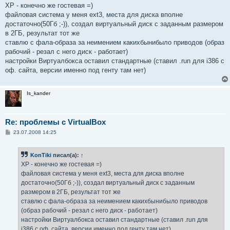
о
XP - конечно же гостевая =)
б
файловая система у меня ext3, места для диска вполне
щ
е
достаточно(50Гб ;-)), создал виртуальный диск с заданным размером
н
в 2ГБ, результат тот же
и
е
ставлю с фала-образа за неимением какихбынибыло приводов (образ
рабочий - резал с него диск - работает)
настройки Виртуалбокса оставил стандартные (ставил .run для i386 с
оф. сайта, версии именно под генту там нет)
Is_kander
Re: проблемы с VirtualBox
С
23.07.2008 14:25
о
о
б
KonTiki
писал(а):
↑
щ
е
XP - конечно же гостевая =)
н
файловая система у меня ext3, места для диска вполне
и
е
достаточно(50Гб ;-)), создал виртуальный диск с заданным
размером в 2ГБ, результат тот же
ставлю с фала-образа за неимением какихбынибыло приводов
(образ рабочий - резал с него диск - работает)
настройки Виртуалбокса оставил стандартные (ставил .run для
i386 с оф. сайта, версии именно под генту там нет)