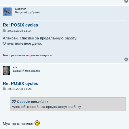
Goodvin
Ведущий рубрики
Re: POSIX cycles
С
20.08.2008 11:14
о
о
Алексей, спасибо за проделанную работу.
б
Очень полезное дело.
щ
е
н
и
Как правильно задавать вопросы
е
alv
Бывший модератор
Re: POSIX cycles
С
20.08.2008 11:24
о
о
б
Goodvin
писал(а):
↑
щ
е
Алексей, спасибо за проделанную работу.
н
и
е
Мухтар старался