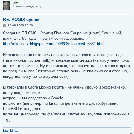
alv
Бывший модератор
Re: POSIX cycles
С
20.08.2008 10:50
о
о
Создание ПП СМС - (почти) Полного Собрания (моих) Сочинений,
б
начиная с 98 года, - практически завершено:
щ
е
http://alv-posix.blogspot.com/2008/08/blog-post_6881.html
н
и
е
Неохваченными остались не законченные проекты текущего года
(типа книжки про Zenwalk) и прежние мои книжки (на них у меня пока
нет сил и времени), Ну и возможно, что пропустил кое-что из старого,
но вряд ли много (некоторые старые вещи не включил сознательно,
ввиду полной утраты актуальности).
Материалы в блоге можно искать - не очень удобно и эффективно,
но лучше, чем никак:
встроенными средствами Google
по циклам (например, по Linux, отдельным его дистрибутивам,
FreeBSD и так далее)
по темам (например, по файловым системам, группам приложений и
т.д.)
Last Linux