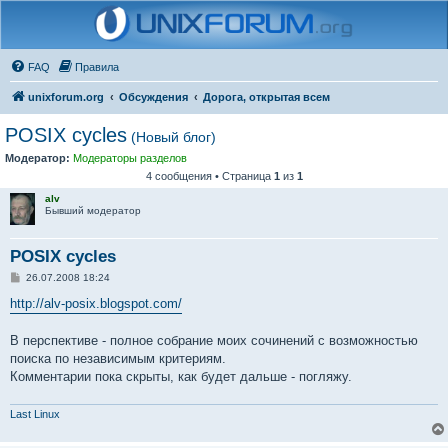
FAQ
Правила
unixforum.org
Обсуждения
Дорога, открытая всем
POSIX cycles
(Новый блог)
Модератор:
Модераторы разделов
4 сообщения • Страница
1
из
1
alv
Бывший модератор
POSIX cycles
С
26.07.2008 18:24
о
о
http://alv-posix.blogspot.com/
б
щ
е
В перспективе - полное собрание моих сочинений с возможностью
н
поиска по независимым критериям.
и
е
Комментарии пока скрыты, как будет дальше - погляжу.
Last Linux