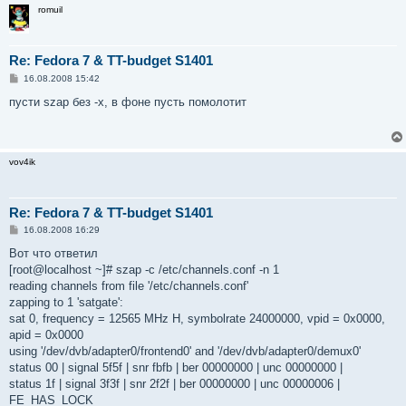
romuil
Re: Fedora 7 & TT-budget S1401
С
16.08.2008 15:42
о
о
пусти szap без -x, в фоне пусть помолотит
б
щ
е
н
и
vov4ik
е
Re: Fedora 7 & TT-budget S1401
С
16.08.2008 16:29
о
о
Вот что ответил
б
[root@localhost ~]# szap -c /etc/channels.conf -n 1
щ
е
reading channels from file '/etc/channels.conf'
н
zapping to 1 'satgate':
и
е
sat 0, frequency = 12565 MHz H, symbolrate 24000000, vpid = 0x0000,
apid = 0x0000
using '/dev/dvb/adapter0/frontend0' and '/dev/dvb/adapter0/demux0'
status 00 | signal 5f5f | snr fbfb | ber 00000000 | unc 00000000 |
status 1f | signal 3f3f | snr 2f2f | ber 00000000 | unc 00000006 |
FE_HAS_LOCK