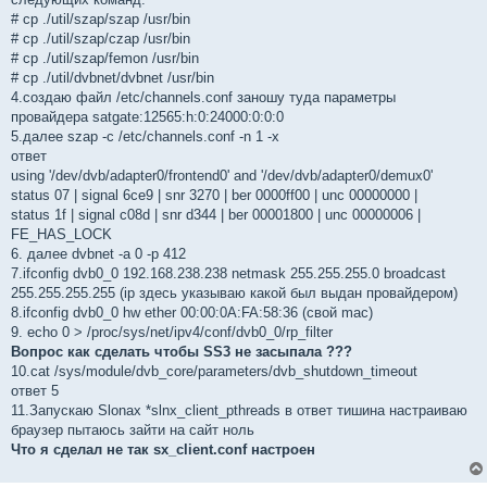
# cp ./util/szap/szap /usr/bin
# cp ./util/szap/czap /usr/bin
# cp ./util/szap/femon /usr/bin
# cp ./util/dvbnet/dvbnet /usr/bin
4.создаю файл /etc/channels.conf заношу туда параметры
провайдера satgate:12565:h:0:24000:0:0:0
5.далее szap -c /etc/channels.conf -n 1 -x
ответ
using '/dev/dvb/adapter0/frontend0' and '/dev/dvb/adapter0/demux0'
status 07 | signal 6ce9 | snr 3270 | ber 0000ff00 | unc 00000000 |
status 1f | signal c08d | snr d344 | ber 00001800 | unc 00000006 |
FE_HAS_LOCK
6. далее dvbnet -a 0 -p 412
7.ifconfig dvb0_0 192.168.238.238 netmask 255.255.255.0 broadcast
255.255.255.255 (ip здесь указываю какой был выдан провайдером)
8.ifconfig dvb0_0 hw ether 00:00:0A:FA:58:36 (свой mac)
9. echo 0 > /proc/sys/net/ipv4/conf/dvb0_0/rp_filter
Вопрос как сделать чтобы SS3 не засыпала ???
10.cat /sys/module/dvb_core/parameters/dvb_shutdown_timeout
ответ 5
11.Запускаю Slonax *slnx_client_pthreads в ответ тишина настраиваю
браузер пытаюсь зайти на сайт ноль
Что я сделал не так sx_client.conf настроен