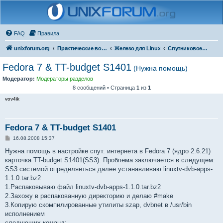
FAQ
Правила
unixforum.org
Практические вопросы
Железо для Linux
Спутниковое оборудование
Fedora 7 & TT-budget S1401
(Нужна помощь)
Модератор:
Модераторы разделов
8 сообщений • Страница
1
из
1
vov4ik
Fedora 7 & TT-budget S1401
С
16.08.2008 15:37
о
о
Нужна помощь в настройке спут. интернета в Fedora 7 (ядро 2.6.21)
б
карточка TT-budget S1401(SS3). Проблема заключается в следущем:
щ
е
SS3 системой определяеться далее устанавливаю linuxtv-dvb-apps-
н
1.1.0.tar.bz2
и
е
1.Распаковываю файл linuxtv-dvb-apps-1.1.0.tar.bz2
2.Захожу в распакованную директорию и делаю #make
3.Копирую скомпилированные утилиты szap, dvbnet в /usr/bin
исполнением
следующих команд: