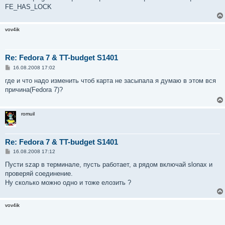
FE_HAS_LOCK
vov4ik
Re: Fedora 7 & TT-budget S1401
С
16.08.2008 17:02
о
о
где и что надо изменить чтоб карта не засыпала я думаю в этом вся
б
причина(Fedora 7)?
щ
е
н
и
romuil
е
Re: Fedora 7 & TT-budget S1401
С
16.08.2008 17:12
о
о
Пусти szap в терминале, пусть работает, а рядом включай slonax и
б
проверяй соединение.
щ
е
Ну сколько можно одно и тоже елозить ?
н
и
е
vov4ik