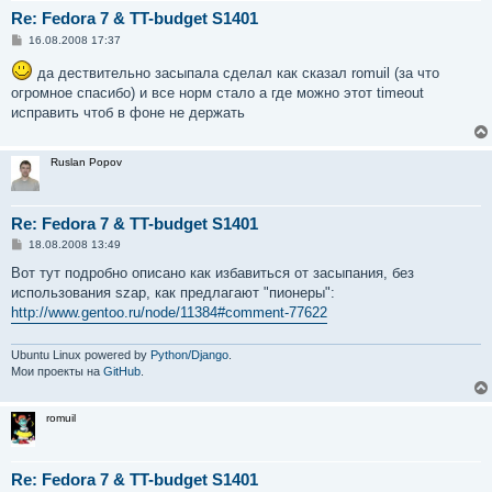
Re: Fedora 7 & TT-budget S1401
С
16.08.2008 17:37
о
о
да дествительно засыпала сделал как сказал romuil (за что
б
огромное спасибо) и все норм стало а где можно этот timeout
щ
е
исправить чтоб в фоне не держать
н
и
е
Ruslan Popov
Re: Fedora 7 & TT-budget S1401
С
18.08.2008 13:49
о
о
Вот тут подробно описано как избавиться от засыпания, без
б
использования szap, как предлагают "пионеры":
щ
е
http://www.gentoo.ru/node/11384#comment-77622
н
и
е
Ubuntu Linux powered by
Python/Django
.
Мои проекты на
GitHub
.
romuil
Re: Fedora 7 & TT-budget S1401