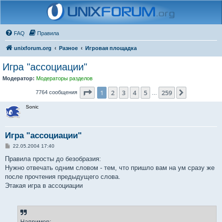
FAQ
Правила
unixforum.org
Разное
Игровая площадка
Игра "ассоциации"
Модератор:
Модераторы разделов
Страница
1
из
259
1
2
3
4
5
259
След.
7764 сообщения
…
Sonic
Игра "ассоциации"
С
22.05.2004 17:40
о
о
Правила просты до безобразия:
б
Нужно отвечать одним словом - тем, что пришло вам на ум сразу же
щ
е
после прочтения предыдущего слова.
н
Этакая игра в ассоциации
и
е
Например: