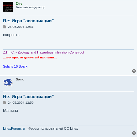
Zhic
Бывший модератор
Re: Игра "ассоциации"
С
24.05.2004 12:41
о
о
скорость
б
щ
е
н
и
Z.H.I.C. - Zoology and Hazardous Infiltration Construct
е
...или просто двинутый паяльник...
Solaris 10 Spark
Sonic
Re: Игра "ассоциации"
С
24.05.2004 12:50
о
о
Машина
б
щ
е
н
и
LinuxForum.ru
:: Форум пользователей ОС Linux
е