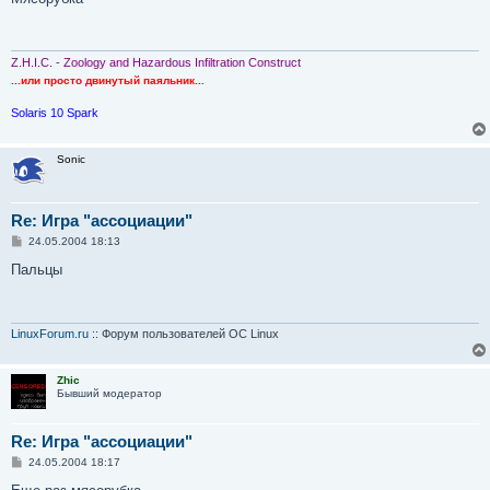
б
щ
е
н
и
Z.H.I.C. - Zoology and Hazardous Infiltration Construct
е
...или просто двинутый паяльник...
Solaris 10 Spark
Sonic
Re: Игра "ассоциации"
С
24.05.2004 18:13
о
о
Пальцы
б
щ
е
н
и
LinuxForum.ru
:: Форум пользователей ОС Linux
е
Zhic
Бывший модератор
Re: Игра "ассоциации"
С
24.05.2004 18:17
о
о