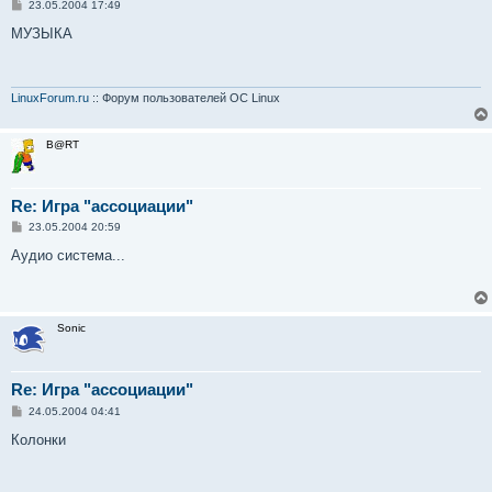
С
23.05.2004 17:49
о
о
МУЗЫКА
б
щ
е
н
и
LinuxForum.ru
:: Форум пользователей ОС Linux
е
B@RT
Re: Игра "ассоциации"
С
23.05.2004 20:59
о
о
Аудио система...
б
щ
е
н
и
Sonic
е
Re: Игра "ассоциации"
С
24.05.2004 04:41
о
о
Колонки
б
щ
е
н