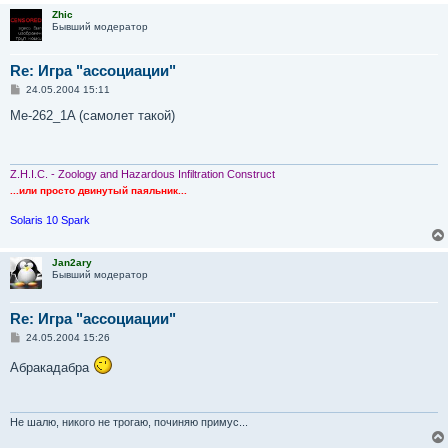
Zhic
Бывший модератор
Re: Игра "ассоциации"
С
24.05.2004 15:11
о
о
Me-262_1A (самолет такой)
б
щ
е
н
и
Z.H.I.C. - Zoology and Hazardous Infiltration Construct
е
...или просто двинутый паяльник...
Solaris 10 Spark
Jan2ary
Бывший модератор
Re: Игра "ассоциации"
С
24.05.2004 15:26
о
о
Абракадабра
б
щ
е
н
и
Не шалю, никого не трогаю, починяю примус...
е