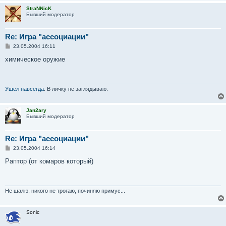
StraNNicK
Бывший модератор
Re: Игра "ассоциации"
С
23.05.2004 16:11
о
о
химическое оружие
б
щ
е
н
и
Ушёл навсегда
. В личку не заглядываю.
е
Jan2ary
Бывший модератор
Re: Игра "ассоциации"
С
23.05.2004 16:14
о
о
Раптор (от комаров который)
б
щ
е
н
и
Не шалю, никого не трогаю, починяю примус...
е
Sonic