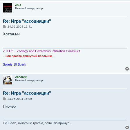
Zhic
Бывший модератор
Re: Игра "ассоциации"
С
24.05.2004 15:41
о
о
Хоттабыч
б
щ
е
н
и
Z.H.I.C. - Zoology and Hazardous Infiltration Construct
е
...или просто двинутый паяльник...
Solaris 10 Spark
Jan2ary
Бывший модератор
Re: Игра "ассоциации"
С
24.05.2004 16:09
о
о
Пионер
б
щ
е
н
и
Не шалю, никого не трогаю, починяю примус...
е