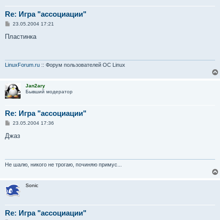
Re: Игра "ассоциации"
С
23.05.2004 17:21
о
о
Пластинка
б
щ
е
н
и
LinuxForum.ru
:: Форум пользователей ОС Linux
е
Jan2ary
Бывший модератор
Re: Игра "ассоциации"
С
23.05.2004 17:36
о
о
Джаз
б
щ
е
н
и
Не шалю, никого не трогаю, починяю примус...
е
Sonic
Re: Игра "ассоциации"