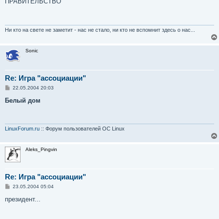
ПРАВИТЕЛЬСТВО
б
щ
е
н
и
Ни кто на свете не заметит - нас не стало, ни кто не вспомнит здесь о нас...
е
Sonic
Re: Игра "ассоциации"
С
22.05.2004 20:03
о
о
Белый дом
б
щ
е
н
и
LinuxForum.ru
:: Форум пользователей ОС Linux
е
Aleks_Pingvin
Re: Игра "ассоциации"
С
23.05.2004 05:04
о
о
президент...
б
щ
е