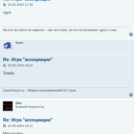
С
24.05.2004 17:28
о
о
труп
б
щ
е
н
и
Ни кто на свете не заметит - нас не стало, ни кто не вспомнит здесь о нас...
е
Sonic
Re: Игра "ассоциации"
С
24.05.2004 18:10
о
о
Зомби
б
щ
е
н
и
LinuxForum.ru
:: Форум пользователей ОС Linux
е
Zhic
Бывший модератор
Re: Игра "ассоциации"
С
24.05.2004 18:11
о
о
Мясорубка