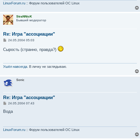
и
LinuxForum.ru
:: Форум пользователей ОС Linux
е
StraNNicK
Бывший модератор
Re: Игра "ассоциации"
С
24.05.2004 05:03
о
о
Сырость (странно, правда?)
б
щ
е
н
и
Ушёл навсегда
. В личку не заглядываю.
е
Sonic
Re: Игра "ассоциации"
С
24.05.2004 07:43
о
о
Вода
б
щ
е
н
и
LinuxForum.ru
:: Форум пользователей ОС Linux
е