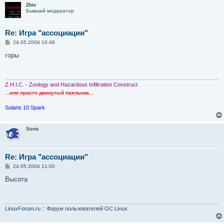
Zhic
Бывший модератор
Re: Игра "ассоциации"
С
24.05.2004 10:48
о
о
горы
б
щ
е
н
и
Z.H.I.C. - Zoology and Hazardous Infiltration Construct
е
...или просто двинутый паяльник...
Solaris 10 Spark
Sonic
Re: Игра "ассоциации"
С
24.05.2004 11:00
о
о
Высота
б
щ
е
н
и
LinuxForum.ru
:: Форум пользователей ОС Linux
е