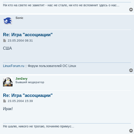
н
и
Ни кто на свете не заметит - нас не стало, ни кто не вспомнит здесь о нас...
е
Sonic
Re: Игра "ассоциации"
С
23.05.2004 08:31
о
о
США
б
щ
е
н
и
LinuxForum.ru
:: Форум пользователей ОС Linux
е
Jan2ary
Бывший модератор
Re: Игра "ассоциации"
С
23.05.2004 15:39
о
о
Ирак!
б
щ
е
н
и
Не шалю, никого не трогаю, починяю примус...
е