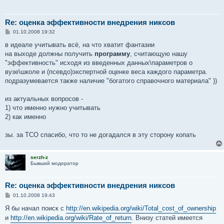
Re: оценка эффективности внедрения никсов
С
01.10.2008 19:32
о
о
в идеале учитывать всё, на что хватит фантазии
б
на выходе должны получить
программу
, считающую нашу
щ
е
"эффективность" исходя из введенных данных\параметров о
н
вузе\школе и (псевдо)экспертной оценке веса каждого параметра.
и
е
подразумевается также наличие "богатого справочного материала" ))
из актуальных вопросов -
1) что именно нужно учитывать
2) как именно
зы. за ТСО спасибо, что то не догадался в эту сторону копать
serzh-z
Бывший модератор
Re: оценка эффективности внедрения никсов
С
01.10.2008 19:43
о
о
Я бы начал поиск с
http://en.wikipedia.org/wiki/Total_cost_of_ownership
б
и
http://en.wikipedia.org/wiki/Rate_of_return
. Внизу статей имеется
щ