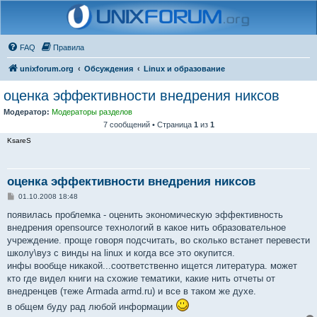
FAQ
Правила
unixforum.org
Обсуждения
Linux и образование
оценка эффективности внедрения никсов
Модератор:
Модераторы разделов
7 сообщений • Страница
1
из
1
KsareS
оценка эффективности внедрения никсов
С
01.10.2008 18:48
о
о
появилась проблемка - оценить экономическую эффективность
б
внедрения opensource технологий в какое нить образовательное
щ
е
учреждение. проще говоря подсчитать, во сколько встанет перевести
н
школу\вуз с винды на linux и когда все это окупится.
и
е
инфы вообще никакой...соответственно ищется литература. может
кто где видел книги на схожие тематики, какие нить отчеты от
внедренцев (теже Armada armd.ru) и все в таком же духе.
в общем буду рад любой информации