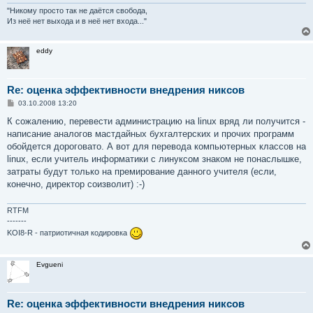
"Никому просто так не даётся свобода,
Из неё нет выхода и в неё нет входа..."
eddy
Re: оценка эффективности внедрения никсов
С
03.10.2008 13:20
о
о
К сожалению, перевести администрацию на linux вряд ли получится -
б
написание аналогов мастдайных бухгалтерских и прочих программ
щ
е
обойдется дороговато. А вот для перевода компьютерных классов на
н
linux, если учитель информатики с линуксом знаком не понаслышке,
и
е
затраты будут только на премирование данного учителя (если,
конечно, директор соизволит) :-)
RTFM
-------
KOI8-R - патриотичная кодировка
Evgueni
Re: оценка эффективности внедрения никсов