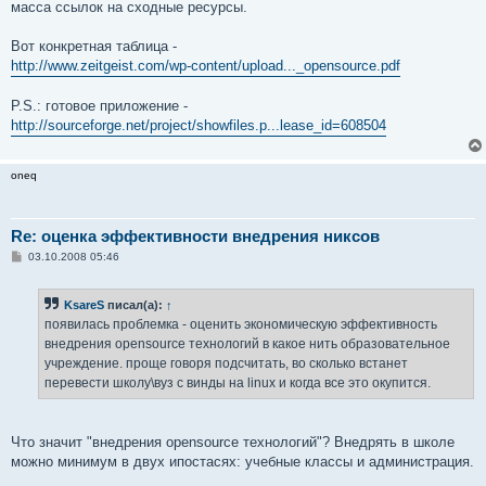
е
масса ссылок на сходные ресурсы.
н
и
е
Вот конкретная таблица -
http://www.zeitgeist.com/wp-content/upload..._opensource.pdf
P.S.: готовое приложение -
http://sourceforge.net/project/showfiles.p...lease_id=608504
oneq
Re: оценка эффективности внедрения никсов
С
03.10.2008 05:46
о
о
б
KsareS
писал(а):
↑
щ
е
появилась проблемка - оценить экономическую эффективность
н
внедрения opensource технологий в какое нить образовательное
и
е
учреждение. проще говоря подсчитать, во сколько встанет
перевести школу\вуз с винды на linux и когда все это окупится.
Что значит "внедрения opensource технологий"? Внедрять в школе
можно минимум в двух ипостасях: учебные классы и администрация.