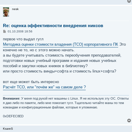
nesk
Re: оценка эффективности внедрения никсов
С
01.10.2008 18:56
о
о
первое что выдал гугл
б
Методика оценки стоимости владения (ТСО) корпоративного ПК
Это
щ
е
конечно не то, но с этого можно начать.
н
а вы будете учитывать стоимость переобучения преподавателей,
и
е
подготовки новых учебный программ и издания новых учебных
пособий и закупки новых книжек в библиотеку?
или просто стоимость винды+софта и стоимость linux+софта?
вот еще может быть интересно
Расчёт TCO, или "почём же" на самом деле ?
Внимание
: У меня под рукой нет машины с Linux. Я не использую эту ОС. Ответы
я даю либо по памяти, либо мне помогает гугл. Тщательно читайте маны по тем
командам и конфигурационным файлам, которые я упоминаю.
0xDEFEC8ED
KsareS