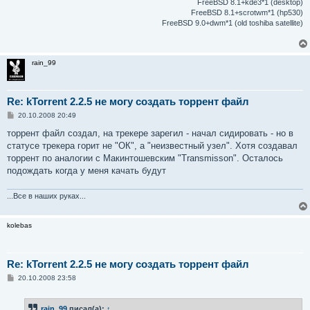
FreeBSD 8.1+kde3*1 (desktop)
FreeBSD 8.1+scrotwm*1 (hp530)
FreeBSD 9.0+dwm*1 (old toshiba satellite)
rain_99
Re: kTorrent 2.2.5 не могу создать торрент файл
С
20.10.2008 20:49
о
о
торрент файл создал, на трекере зарегил - начал сидировать - но в
б
статусе трекера горит не "ОК", а "неизвестный узел". Хотя создавал
щ
е
торрент по аналогии с Макинтошевским "Transmisson". Осталось
н
подождать когда у меня качать будут
и
е
...Все в наших руках...
kolebas
Re: kTorrent 2.2.5 не могу создать торрент файл
С
20.10.2008 23:58
о
о
б
rain_99
писал(а):
↑