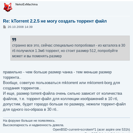
е
NekoExMachina
Re: kTorrent 2.2.5 не могу создать торрент файл
С
20.10.2008 14:39
о
о
б
щ
е
странно все это, сейчас специально попробовал - из каталога в 30
н
гб получился 1.3мб торрент, но стоит размер 512, попробуйте
и
е
может и вы поменять размер
правильно - чем больше размер чанка - тем меньше размер
торрента..
Вообще, советую пользоваться mktorrent или mktorrent-borg для
создания торрентов..
И еще, размер torrent-файла очень сильно зависит от количества
файлов, т.е. торрент-файл для коллекции изображений в 10 гб,
допустим, будет гораздо больше по размеру, нежели торрент-файл
для одного iso-образа в 30 гб..
На форуме больше не появляюсь.
Высокопарность и надменность довела.
OpenBSD-current+scrotwm*1 (acer aspire one 531h)