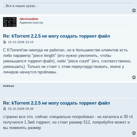
...Все в наших руках...
/dev/random
Администратор
Re: kTorrent 2.2.5 не могу создать торрент файл
С
19.10.2008 23:10
о
о
С KTorrent'ом никогда не работал, но в большинстве клиентов есть
б
либо параметр "piece length" (его нужно увеличить, чтобы
щ
е
уменьшился торрент-файл), либо "piece count" (его, соответственно,
н
уменьшить). Только не стоит с этим переусердствовать, иначе у
и
е
личеров начнутся проблемы.
kolebas
Re: kTorrent 2.2.5 не могу создать торрент файл
С
20.10.2008 09:39
о
о
странно все это, сейчас специально попробовал - из каталога в 30 гб
б
получился 1.3мб торрент, но стоит размер 512, попробуйте может и
щ
е
вы поменять размер
н
и