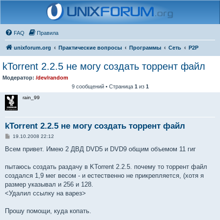
FAQ
Правила
unixforum.org
Практические вопросы
Программы
Сеть
P2P
kTorrent 2.2.5 не могу создать торрент файл
Модератор:
/dev/random
9 сообщений • Страница
1
из
1
rain_99
kTorrent 2.2.5 не могу создать торрент файл
С
19.10.2008 22:12
о
о
Всем привет. Имею 2 ДВД DVD5 и DVD9 общим объемом 11 гиг
б
щ
е
пытаюсь создать раздачу в KTorrent 2.2.5. почему то торрент файл
н
создался 1,9 мег весом - и естественно не прикрепляется, (хотя я
и
е
размер указывал и 256 и 128.
<Удалил ссылку на варез>
Прошу помощи, куда копать.