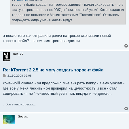
щ
е
торрент файл создал, на трекере зарегил - начал сидировать - но в
н
статусе трекера горит не "ОК", а "неизвестный узел". Хотя создавал
и
е
торрент по аналогии с Макинтошевским "Transmisson". Осталось
подождать когда у меня качать будут
а после того как отправили релиз на трекер скочивали новый
торрент-файл? - в нем имя треккера дается
rain_99
Re: kTorrent 2.2.5 не могу создать торрент файл
С
21.10.2008 06:08
о
о
конечно!!! скачал - он предложил мне выбрать папку - я ему указал -
б
где все у меня лежить - он проверил на целостность и все - стал
щ
е
сидировать -= но "неизвестный узел" так никуда и не делся...
н
и
е
...Все в наших руках...
Gogast