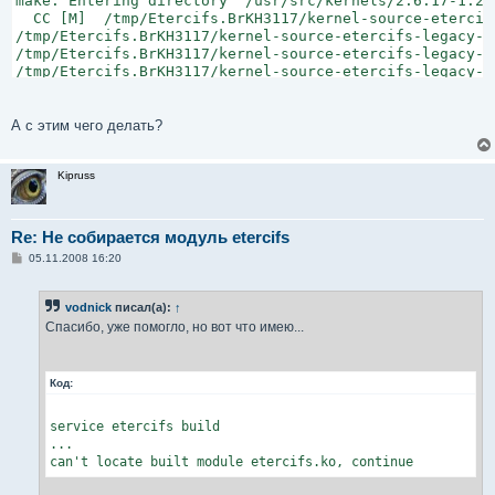
make: Entering directory `/usr/src/kernels/2.6.17-1.215
  CC [M]  /tmp/Etercifs.BrKH3117/kernel-source-etercif
/tmp/Etercifs.BrKH3117/kernel-source-etercifs-legacy-1
/tmp/Etercifs.BrKH3117/kernel-source-etercifs-legacy-1
/tmp/Etercifs.BrKH3117/kernel-source-etercifs-legacy-1
/tmp/Etercifs.BrKH3117/kernel-source-etercifs-legacy-1
include/linux/mempool.h:44: error: previous definition
/tmp/Etercifs.BrKH3117/kernel-source-etercifs-legacy-1
А с этим чего делать?
make[1]: *** [/tmp/Etercifs.BrKH3117/kernel-source-ete
make: *** [_module_/tmp/Etercifs.BrKH3117/kernel-sourc
Kipruss
make: Leaving directory `/usr/src/kernels/2.6.17-1.2157
can't locate built module etercifs.ko, continue
Re: Не собирается модуль etercifs
С
05.11.2008 16:20
о
о
б
vodnick
писал(а):
↑
щ
е
Спасибо, уже помогло, но вот что имею...
н
и
е
Код:
service etercifs build

...

can't locate built module etercifs.ko, continue