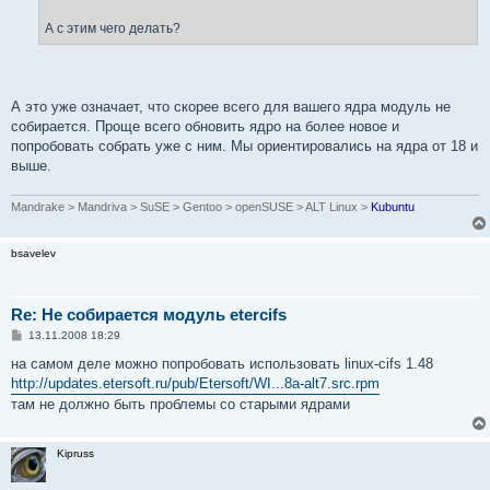
А с этим чего делать?
А это уже означает, что скорее всего для вашего ядра модуль не
собирается. Проще всего обновить ядро на более новое и
попробовать собрать уже с ним. Мы ориентировались на ядра от 18 и
выше.
Mandrake > Mandriva > SuSE > Gentoo > openSUSE > ALT Linux >
Kubuntu
bsavelev
Re: Не собирается модуль etercifs
С
13.11.2008 18:29
о
о
на самом деле можно попробовать использовать linux-cifs 1.48
б
http://updates.etersoft.ru/pub/Etersoft/WI...8a-alt7.src.rpm
щ
е
там не должно быть проблемы со старыми ядрами
н
и
е
Kipruss