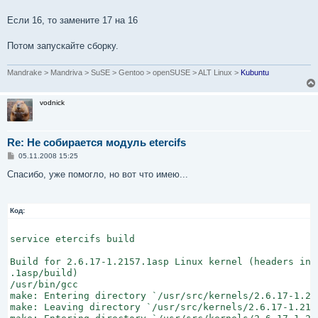
Если 16, то замените 17 на 16
Потом запускайте сборку.
Mandrake > Mandriva > SuSE > Gentoo > openSUSE > ALT Linux >
Kubuntu
vodnick
Re: Не собирается модуль etercifs
С
05.11.2008 15:25
о
о
Спасибо, уже помогло, но вот что имею...
б
щ
е
н
Код:
и
е
service etercifs build

Build for 2.6.17-1.2157.1asp Linux kernel (headers in 
.1asp/build)

/usr/bin/gcc

make: Entering directory `/usr/src/kernels/2.6.17-1.215
make: Leaving directory `/usr/src/kernels/2.6.17-1.2157