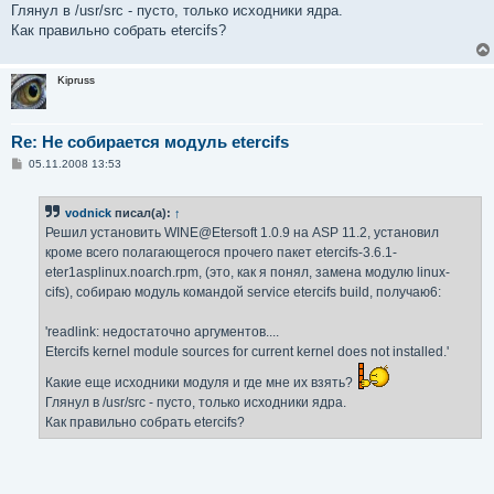
Глянул в /usr/src - пусто, только исходники ядра.
Как правильно собрать etercifs?
Kipruss
Re: Не собирается модуль etercifs
С
05.11.2008 13:53
о
о
б
vodnick
писал(а):
↑
щ
е
Решил установить WINE@Etersoft 1.0.9 на ASP 11.2, установил
н
кроме всего полагающегося прочего пакет etercifs-3.6.1-
и
е
eter1asplinux.noarch.rpm, (это, как я понял, замена модулю linux-
cifs), собираю модуль командой service etercifs build, получаю6:
'readlink: недостаточно аргументов....
Etercifs kernel module sources for current kernel does not installed.'
Какие еще исходники модуля и где мне их взять?
Глянул в /usr/src - пусто, только исходники ядра.
Как правильно собрать etercifs?