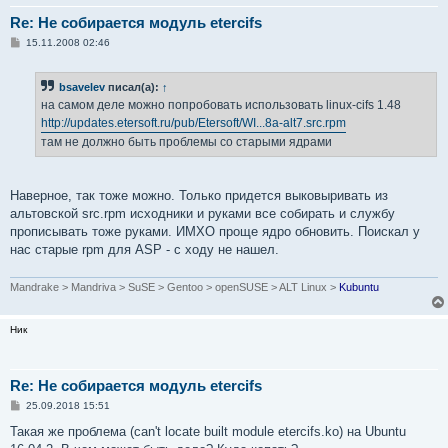
Re: Не собирается модуль etercifs
С
15.11.2008 02:46
о
о
б
bsavelev
писал(а):
↑
щ
е
на самом деле можно попробовать использовать linux-cifs 1.48
н
http://updates.etersoft.ru/pub/Etersoft/WI...8a-alt7.src.rpm
и
е
там не должно быть проблемы со старыми ядрами
Наверное, так тоже можно. Только придется выковыривать из
альтовской src.rpm исходники и руками все собирать и службу
прописывать тоже руками. ИМХО проще ядро обновить. Поискал у
нас старые rpm для ASP - с ходу не нашел.
Mandrake > Mandriva > SuSE > Gentoo > openSUSE > ALT Linux >
Kubuntu
Ник
Re: Не собирается модуль etercifs
С
25.09.2018 15:51
о
о
Такая же проблема (can't locate built module etercifs.ko) на Ubuntu
б