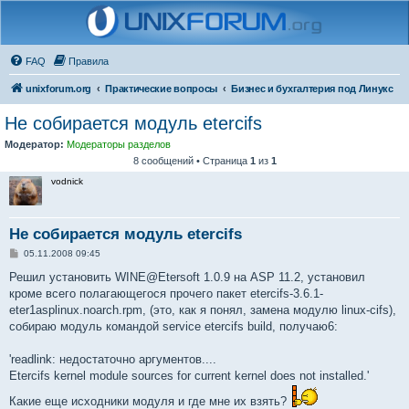
FAQ
Правила
unixforum.org
Практические вопросы
Бизнес и бухгалтерия под Линукс
Не собирается модуль etercifs
Модератор:
Модераторы разделов
8 сообщений • Страница
1
из
1
vodnick
Не собирается модуль etercifs
С
05.11.2008 09:45
о
о
Решил установить WINE@Etersoft 1.0.9 на ASP 11.2, установил
б
кроме всего полагающегося прочего пакет etercifs-3.6.1-
щ
е
eter1asplinux.noarch.rpm, (это, как я понял, замена модулю linux-cifs),
н
собираю модуль командой service etercifs build, получаю6:
и
е
'readlink: недостаточно аргументов....
Etercifs kernel module sources for current kernel does not installed.'
Какие еще исходники модуля и где мне их взять?