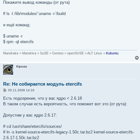
Покажите вывод команды (от рута)
# ls -l /lib/modules/`uname -r`/build
и ещё команд:
$ uname -r
$ rpm -ql etercifs
Mandrake > Mandriva > SuSE > Gentoo > openSUSE > ALT Linux >
Kubuntu
Kipruss
Re: Не собирается модуль etercifs
С
05.11.2008 14:16
о
о
Есть подозрение, что у вас ядро < 2.6.18
б
В таком случае есть вероятность, что поможет вот это (от рута):
щ
е
н
Допустим у вас ядро 2.6.17:
и
е
# cd /usr/share/etercifs/sources/
# ln -s kernel-source-etercifs-legacy-1.50c.tar.bz2 kernel-source-etercifs-
2.6.17-1.50c.tar.bz2