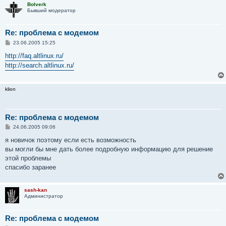
Bolverk
Бывший модератор
Re: проблема с модемом
С
23.06.2005 15:25
о
о
http://faq.altlinux.ru/
б
http://search.altlinux.ru/
щ
е
н
и
klion
е
Re: проблема с модемом
С
24.06.2005 09:06
о
о
я новичок поэтому если есть возможность
б
вы могли бы мне дать более подробную информацию для решение
щ
е
этой проблемы
н
спасибо заранее
и
е
sash-kan
Администратор
Re: проблема с модемом