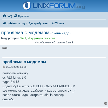
FAQ
Правила
unixforum.org
Дистрибутивы
ALTLinux
проблема с модемом
(очень надо)
Модераторы:
Skull
,
Модераторы разделов
4 сообщения • Страница
1
из
1
klion
проблема с модемом
С
23.06.2005 14:25
о
о
помогите новичку
б
ос ALT Linux 2.0
щ
е
ядро 2.4.18
н
модем ZyXel omni 56k DUO v.92/v.44 FAXMODEM
и
е
где можно скачать драйвер, и как установить <_<
после этого надо настроить dial-in сервер
спасобо