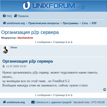
FAQ
Правила
unixforum.org
Практические вопросы
Программы
Сеть
P2P
Организация p2p сервера
Модератор:
/dev/random
1 сообщение • Страница
1
из
1
Dimas
Организация p2p сервера
С
11.07.2005 16:32
о
о
Нужно организовать p2p сервер, может подскажите какие пакеты
б
качать...
щ
е
ну вообщем все по этой теме...os FreeBsd 5.2
н
Вообщем никогда этим не занимался, сейчас нужно стало
и
е
1 сообщение • Страница
1
из
1
unixforum.org
Связаться с администрацией
Часовой пояс:
UTC+03:00