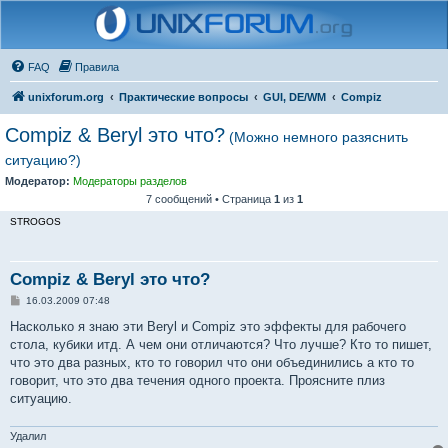
FAQ
Правила
unixforum.org
Практические вопросы
GUI, DE/WM
Compiz
Compiz & Beryl это что?
(Можно немного разяснить
ситуацию?)
Модератор:
Модераторы разделов
7 сообщений • Страница
1
из
1
STROGOS
Compiz & Beryl это что?
С
16.03.2009 07:48
о
о
Насколько я знаю эти Beryl и Compiz это эффекты для рабочего
б
стола, кубики итд. А чем они отличаются? Что лучше? Кто то пишет,
щ
е
что это два разных, кто то говорил что они объединились а кто то
н
говорит, что это два течения одного проекта. Проясните плиз
и
е
ситуацию.
Удалил