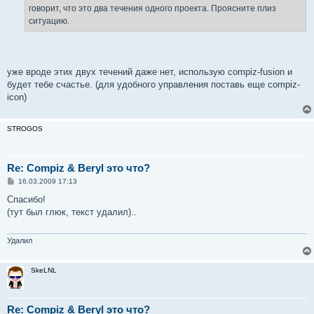
говорит, что это два течения одного проекта. Проясните плиз
ситуацию.
уже вроде этих двух течений даже нет, использую compiz-fusion и
будет тебе счастье. (для удобного управления поставь еще compiz-
icon)
STROGOS
Re: Compiz & Beryl это что?
С
16.03.2009 17:13
о
о
Спасибо!
б
(тут был глюк, текст удалил)..
щ
е
н
и
Удалил
е
SkeLNL
Re: Compiz & Beryl это что?