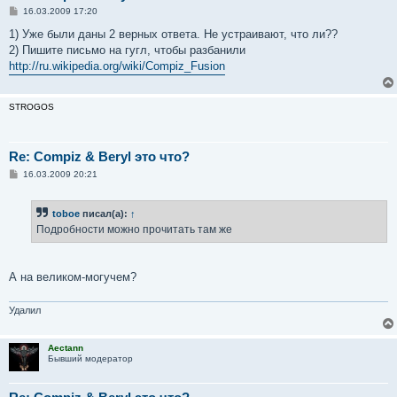
С
16.03.2009 17:20
о
о
1) Уже были даны 2 верных ответа. Не устраивают, что ли??
б
2) Пишите письмо на гугл, чтобы разбанили
щ
е
http://ru.wikipedia.org/wiki/Compiz_Fusion
н
и
е
STROGOS
Re: Compiz & Beryl это что?
С
16.03.2009 20:21
о
о
б
toboe
писал(а):
↑
щ
е
Подробности можно прочитать там же
н
и
е
А на великом-могучем?
Удалил
Aectann
Бывший модератор