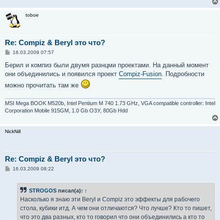
toboe
Re: Compiz & Beryl это что?
С
16.03.2009 07:57
о
о
Берил и компиз были двумя разнцми проектами. На данный момент
б
они объединились и появился проект
Compiz-Fusion
. Подробности
щ
е
можно прочитать там же
н
и
е
MSI Mega BOOK M520b, Intel Pentium M 740 1.73 GHz, VGA compatible controller: Intel
Corporation Mobile 915GM, 1.0 Gb ОЗУ, 80Gb Hdd
NickNill
Re: Compiz & Beryl это что?
С
16.03.2009 08:22
о
о
б
STROGOS
писал(а):
↑
щ
е
Насколько я знаю эти Beryl и Compiz это эффекты для рабочего
н
стола, кубики итд. А чем они отличаются? Что лучше? Кто то пишет,
и
е
что это два разных, кто то говорил что они объединились а кто то